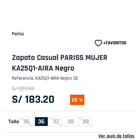
Pariss
Zapato Casual PARISS MUJER
KA25Q1-AIRA Negro
Referencia
:
KA25Q1-AIRA Negro 36
S/
229
.
00
S/
183
.
20
20 %
35
36
37
38
39
Talla
Ver guía de tallas