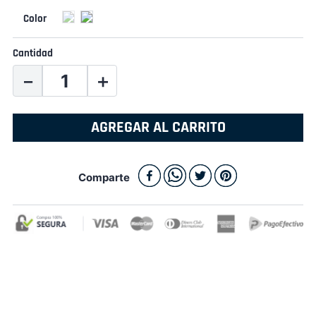
Cantidad
－
＋
AGREGAR AL CARRITO
Comparte