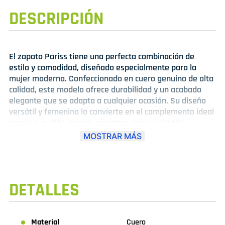
DESCRIPCIÓN
El zapato Pariss tiene una perfecta combinación de
estilo y comodidad, diseñado especialmente para la
mujer moderna. Confeccionado en cuero genuino de alta
calidad, este modelo ofrece durabilidad y un acabado
elegante que se adapta a cualquier ocasión. Su diseño
versátil y femenino lo convierte en el complemento ideal
para tus outfits diarios, mientras que su plantilla
acolchada y suela flexible aseguran confort en cada
MOSTRAR MÁS
paso. Ya sea para una salida casual o una jornada activa,
el Pariss es tu mejor aliado para lucir bien sin renunciar
al bienestar.
DETALLES
Material
Cuero