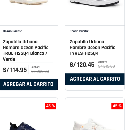
Ocean Pacific
Ocean Pacific
Zapatilla Urbana
Zapatilla Urbana
Hombre Ocean Pacific
Hombre Ocean Pacific
TRUL-H25Q4 Blanco /
TYRES-H25Q4
Verde
S/
120
.
45
S/
219
.
00
S/
114
.
95
S/
209
.
00
AGREGAR AL CARRITO
AGREGAR AL CARRITO
45 %
45 %