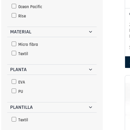
Negro
Ocean Pacific
Olivo
Rise
Oro Rosado
MATERIAL
Plata
Rojo
Micro fibra
Rosado
Textil
Verde
PLANTA
EVA
PU
PLANTILLA
Textil