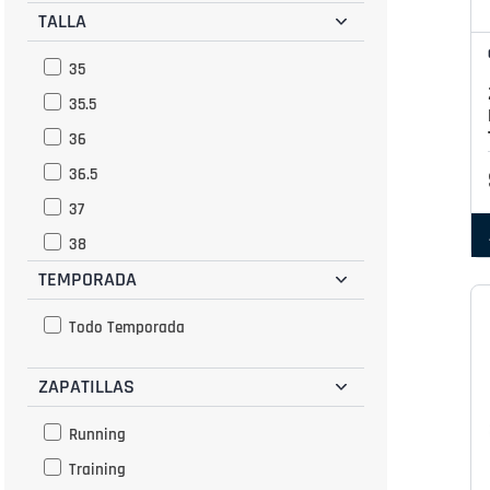
TALLA
35
35.5
36
36.5
37
38
TEMPORADA
39
39.5
Todo Temporada
40
ZAPATILLAS
40.5
41
Running
42
Training
42.5