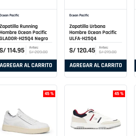
Ocean Pacific
Ocean Pacific
Zapatilla Running
Zapatilla Urbana
Hombre Ocean Pacific
Hombre Ocean Pacific
GLADOR-H25Q4 Negro
ULFA-H25Q4
S/
114
.
95
S/
120
.
45
S/
209
.
00
S/
219
.
00
AGREGAR AL CARRITO
AGREGAR AL CARRITO
45 %
45 %