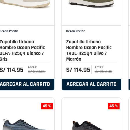
Ocean Pacific
Ocean Pacific
Zapatilla Urbana
Zapatilla Urbana
Hombre Ocean Pacific
Hombre Ocean Pacific
ULFA-H25Q4 Blanco /
TRUL-H25Q4 Olivo /
Gris
Marrón
S/
114
.
95
S/
114
.
95
S/
209
.
00
S/
209
.
00
AGREGAR AL CARRITO
AGREGAR AL CARRITO
45 %
45 %