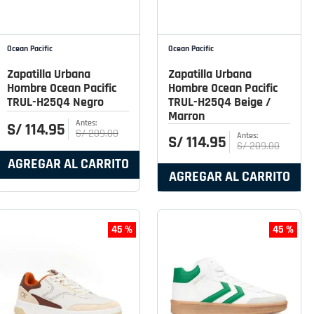
Ocean Pacific
Ocean Pacific
Zapatilla Urbana
Zapatilla Urbana
Hombre Ocean Pacific
Hombre Ocean Pacific
TRUL-H25Q4 Negro
TRUL-H25Q4 Beige /
Marron
S/
114
.
95
S/
209
.
00
S/
114
.
95
S/
209
.
00
AGREGAR AL CARRITO
AGREGAR AL CARRITO
45 %
45 %