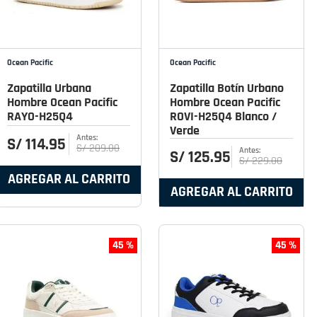
Ocean Pacific
Ocean Pacific
Zapatilla Urbana
Zapatilla Botín Urbano
Hombre Ocean Pacific
Hombre Ocean Pacific
RAYO-H25Q4
ROVI-H25Q4 Blanco /
Verde
S/
114
.
95
S/
209
.
00
S/
125
.
95
S/
229
.
00
AGREGAR AL CARRITO
AGREGAR AL CARRITO
45 %
45 %