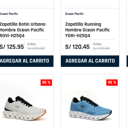
Ocean Pacific
Ocean Pacific
Zapatilla Botín Urbano
Zapatilla Running
Hombre Ocean Pacific
Hombre Ocean Pacific
ROVI-H25Q4
YORI-H25Q4
S/
125
.
95
S/
120
.
45
S/
229
.
00
S/
219
.
00
AGREGAR AL CARRITO
AGREGAR AL CARRITO
45 %
45 %