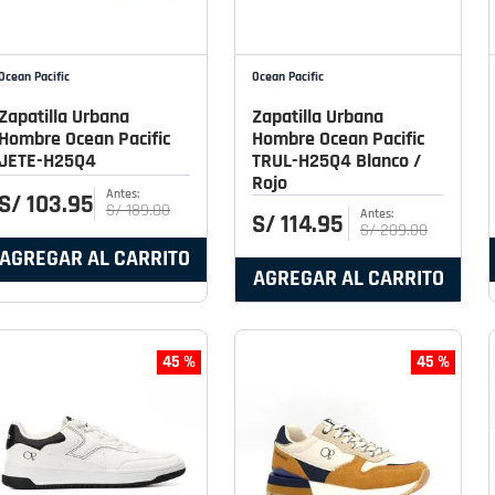
Ocean Pacific
Ocean Pacific
Zapatilla Urbana
Zapatilla Urbana
Hombre Ocean Pacific
Hombre Ocean Pacific
JETE-H25Q4
TRUL-H25Q4 Blanco /
Rojo
S/
103
.
95
S/
189
.
00
S/
114
.
95
S/
209
.
00
AGREGAR AL CARRITO
AGREGAR AL CARRITO
45 %
45 %