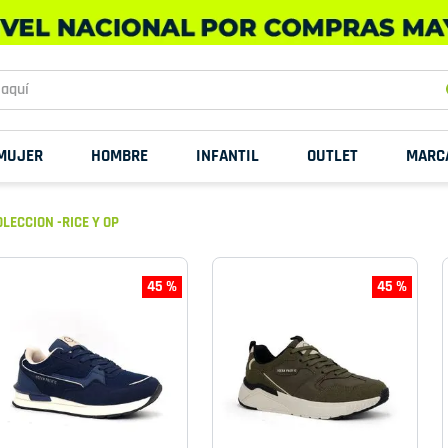
uí
MUJER
HOMBRE
INFANTIL
OUTLET
MARC
LECCION -RICE Y OP
45 %
45 %