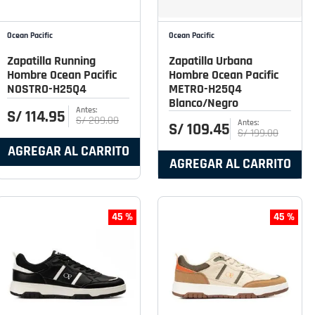
Ocean Pacific
Ocean Pacific
Zapatilla Running
Zapatilla Urbana
Hombre Ocean Pacific
Hombre Ocean Pacific
NOSTRO-H25Q4
METRO-H25Q4
Blanco/Negro
S/
114
.
95
S/
209
.
00
S/
109
.
45
S/
199
.
00
AGREGAR AL CARRITO
AGREGAR AL CARRITO
45 %
45 %