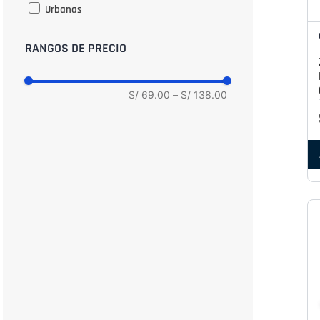
Urbanas
43
43.5
RANGOS DE PRECIO
44
45
S/ 69.00
–
S/ 138.00
46