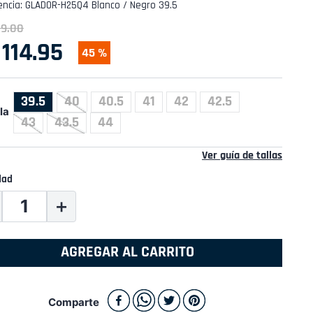
encia
:
GLADOR-H25Q4 Blanco / Negro 39.5
09
.
00
114
.
95
45 %
39.5
40
40.5
41
42
42.5
la
43
43.5
44
Ver guía de tallas
dad
＋
AGREGAR AL CARRITO
Comparte