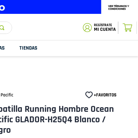
ESTADO DE
TU PEDIDO
MI CUENTA
AS
TIENDAS
Pacific
patilla Running Hombre Ocean
cific GLADOR-H25Q4 Blanco /
gro