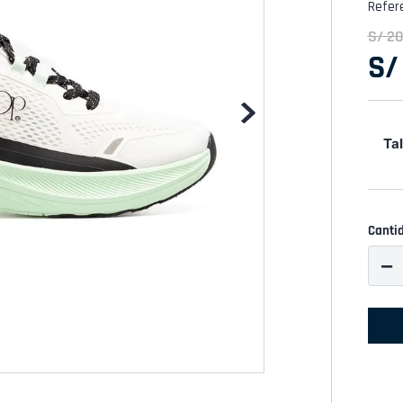
Refer
S/
2
S/
Tal
Canti
－