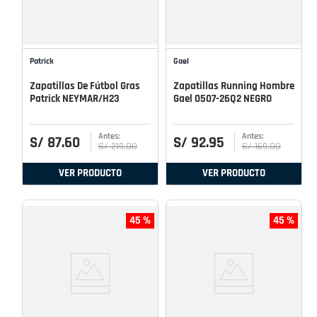
Patrick
Gael
Zapatillas De Fútbol Gras
Zapatillas Running Hombre
Patrick NEYMAR/H23
Gael 0507-26Q2 NEGRO
S/
87
.
60
S/
92
.
95
S/
219
.
00
S/
169
.
00
VER PRODUCTO
VER PRODUCTO
45 %
45 %