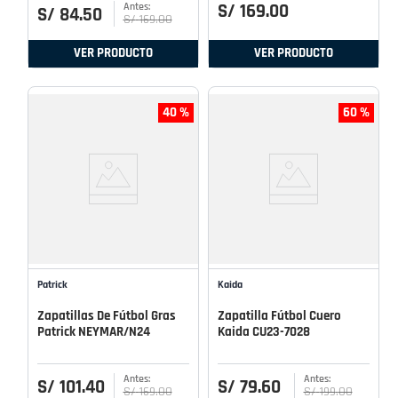
S/
169
.
00
S/
84
.
50
S/
169
.
00
VER PRODUCTO
VER PRODUCTO
40 %
60 %
Patrick
Kaida
Zapatillas De Fútbol Gras
Zapatilla Fútbol Cuero
Patrick NEYMAR/N24
Kaida CU23-7028
S/
101
.
40
S/
79
.
60
S/
169
.
00
S/
199
.
00