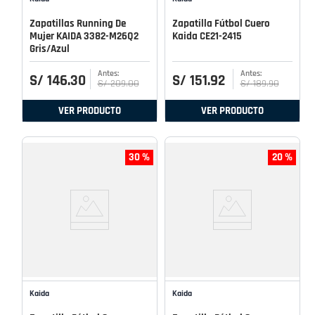
Zapatillas Running De
Zapatilla Fútbol Cuero
Mujer KAIDA 3382-M26Q2
Kaida CE21-2415
Gris/Azul
S/
146
.
30
S/
151
.
92
S/
209
.
00
S/
189
.
90
VER PRODUCTO
VER PRODUCTO
30 %
20 %
Kaida
Kaida