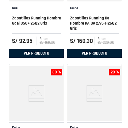
Gael
Kaida
Zapatillas Running Hombre
Zapatillas Running De
Gael 0507-26Q2 Gris
Hombre KAIDA 2776-H26Q2
Gris
S/
92
.
95
S/
160
.
30
S/
169
.
00
S/
229
.
00
VER PRODUCTO
VER PRODUCTO
30 %
20 %
Kaida
Kaida