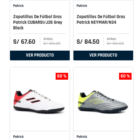
Patrick
Patrick
Zapatillas De Fútbol Gras
Zapatillas De Fútbol Gras
Patrick CUBARSI/J26 Grey
Patrick NEYMAR/N24
Black
S/
67
.
60
S/
84
.
50
S/
169
.
00
S/
169
.
00
VER PRODUCTO
VER PRODUCTO
60 %
60 %
Patrick
Patrick