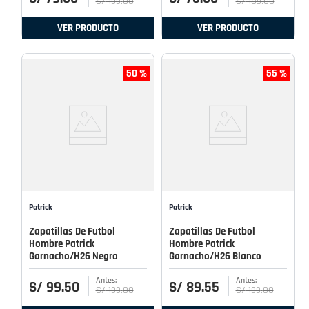
S/
199
.
00
S/
189
.
00
VER PRODUCTO
VER PRODUCTO
50 %
55 %
Patrick
Patrick
Zapatillas De Futbol
Zapatillas De Futbol
Hombre Patrick
Hombre Patrick
Garnacho/H26 Negro
Garnacho/H26 Blanco
S/
99
.
50
S/
89
.
55
S/
199
.
00
S/
199
.
00