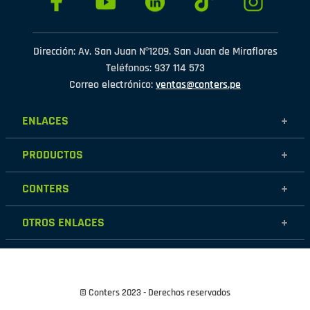
Dirección: Av. San Juan Nº1209. San Juan de Miraflores
Teléfonos: 937 114 573
Correo electrónico:
ventas@conters.pe
ENLACES
+
Mujer
PRODUCTOS
+
Hombre
Calzados
Niños
CONTERS
+
Zapatillas
Outlet
Nosotros
Accesorios
OTROS ENLACES
+
Contáctanos
Destacados
Políticas de garantía
Tiendas
Políticas de protección de datos personales
Términos y condiciones
© Conters 2023 - Derechos reservados
Cambios y devoluciones