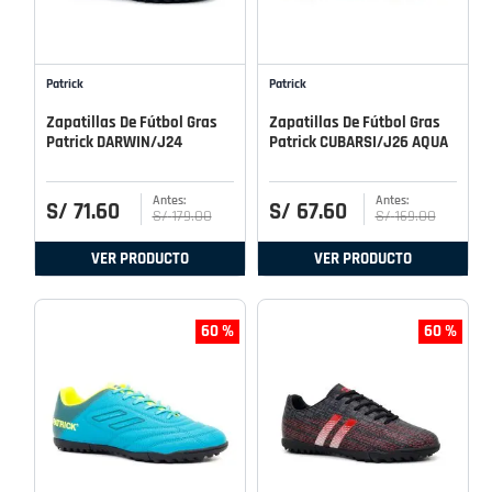
Patrick
Patrick
Zapatillas De Fútbol Gras
Zapatillas De Fútbol Gras
Patrick DARWIN/J24
Patrick CUBARSI/J26 AQUA
S/
71
.
60
S/
67
.
60
S/
179
.
00
S/
169
.
00
VER PRODUCTO
VER PRODUCTO
60 %
60 %