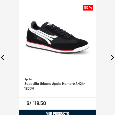
50 %
Apolo
Zapatilla Urbana Apolo Hombre AH24-
120Q4
S/
119
.
50
VER PRODUCTO