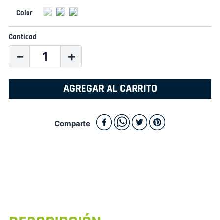
Cantidad
－
＋
AGREGAR AL CARRITO
Comparte