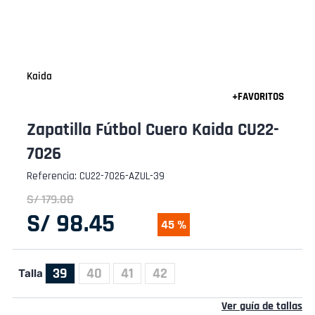
Kaida
Zapatilla Fútbol Cuero Kaida CU22-
7026
Referencia
:
CU22-7026-AZUL-39
S/
179
.
00
S/
98
.
45
45 %
39
40
41
42
Talla
Ver guía de tallas