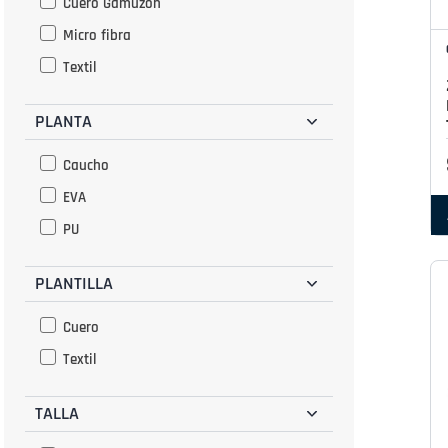
Cuero Gamuzon
Olivo
Micro fibra
Plata
Textil
Plomo
Rojo
PLANTA
Verde
Caucho
Hueso
EVA
PU
PLANTILLA
Cuero
Textil
TALLA