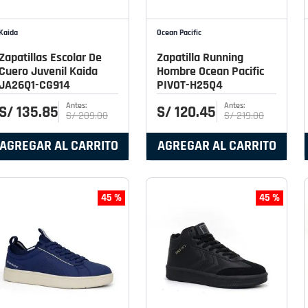
Kaida
Ocean Pacific
Zapatillas Escolar De
Zapatilla Running
Cuero Juvenil Kaida
Hombre Ocean Pacific
JA26Q1-CG914
PIVOT-H25Q4
S/
135
.
85
S/
120
.
45
S/
209
.
00
S/
219
.
00
AGREGAR AL CARRITO
AGREGAR AL CARRITO
45 %
45 %