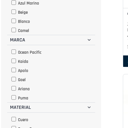
Azul Marino
Beige
Blanco
Camel
MARCA
Cocoa
Dorado
Ocean Pacific
Gris
Kaida
Habano
Apolo
Marino
Gael
Marron
Ariana
Morado
Puma
Multicolor
MATERIAL
Adidas
Naranja
Cuero
Negro