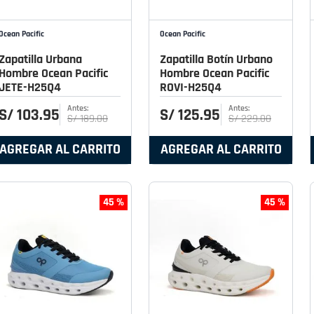
Ocean Pacific
Ocean Pacific
Zapatilla Urbana
Zapatilla Botín Urbano
Hombre Ocean Pacific
Hombre Ocean Pacific
JETE-H25Q4
ROVI-H25Q4
S/
103
.
95
S/
125
.
95
S/
189
.
00
S/
229
.
00
AGREGAR AL CARRITO
AGREGAR AL CARRITO
45 %
45 %