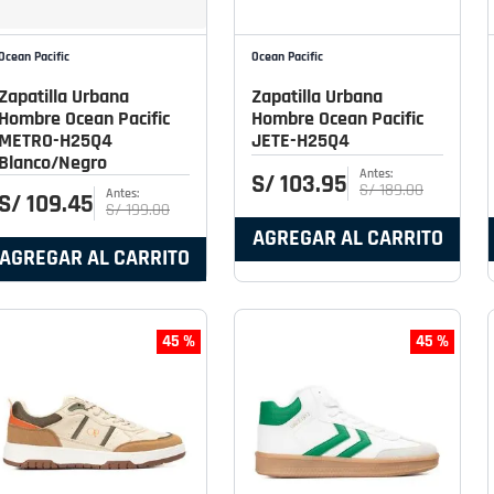
Ocean Pacific
Ocean Pacific
Zapatilla Urbana
Zapatilla Urbana
Hombre Ocean Pacific
Hombre Ocean Pacific
METRO-H25Q4
JETE-H25Q4
Blanco/Negro
S/
103
.
95
S/
189
.
00
S/
109
.
45
S/
199
.
00
AGREGAR AL CARRITO
AGREGAR AL CARRITO
45 %
45 %