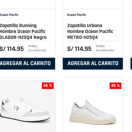
Ocean Pacific
Ocean Pacific
Zapatilla Running
Zapatilla Urbana
Hombre Ocean Pacific
Hombre Ocean Pacific
GLADOR-H25Q4 Negro
METRO-H25Q4
S/
114
.
95
S/
114
.
95
S/
209
.
00
S/
209
.
00
AGREGAR AL CARRITO
AGREGAR AL CARRITO
45 %
45 %