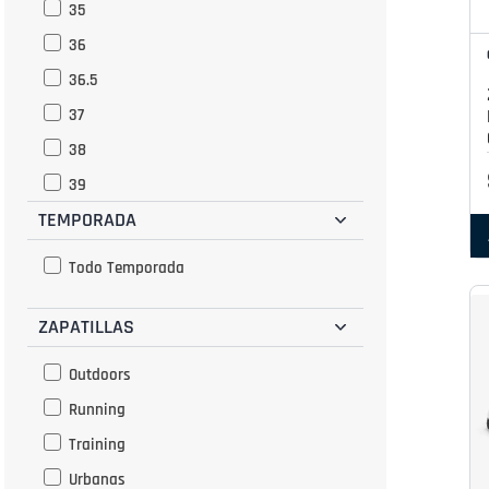
35
36
36.5
37
38
39
TEMPORADA
39.5
40
Todo Temporada
40.5
ZAPATILLAS
41
42
Outdoors
42.5
Running
43
Training
43.5
Urbanas