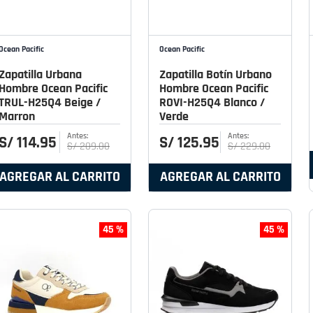
Ocean Pacific
Ocean Pacific
Zapatilla Urbana
Zapatilla Botín Urbano
Hombre Ocean Pacific
Hombre Ocean Pacific
TRUL-H25Q4 Beige /
ROVI-H25Q4 Blanco /
Marron
Verde
S/
114
.
95
S/
125
.
95
S/
209
.
00
S/
229
.
00
AGREGAR AL CARRITO
AGREGAR AL CARRITO
45 %
45 %