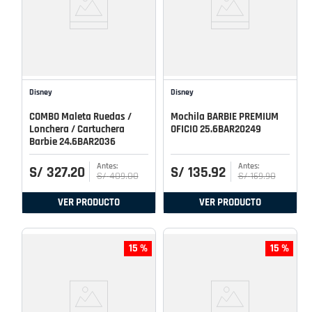
Disney
Disney
COMBO Maleta Ruedas /
Mochila BARBIE PREMIUM
Lonchera / Cartuchera
OFICIO 25.6BAR20249
Barbie 24.6BAR2036
S/
327
.
20
S/
135
.
92
S/
409
.
00
S/
169
.
90
VER PRODUCTO
VER PRODUCTO
15 %
15 %