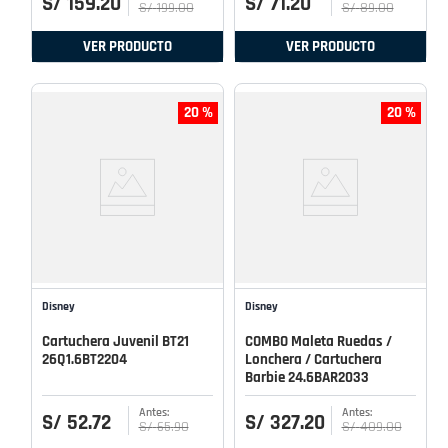
S/
159
.
20
S/
71
.
20
S/
199
.
00
S/
89
.
00
VER PRODUCTO
VER PRODUCTO
20 %
20 %
Disney
Disney
Cartuchera Juvenil BT21
COMBO Maleta Ruedas /
26Q1.6BT2204
Lonchera / Cartuchera
Barbie 24.6BAR2033
S/
52
.
72
S/
327
.
20
S/
65
.
90
S/
409
.
00