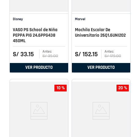
Disney
Marvel
VASO PS School de Niña
Mochila Escolar De
PEPPA PIG 24.6PPG438
Universitario 26Q1.6UNI202
450ML
S/
33
.
15
S/
152
.
15
S/
39
.
00
S/
179
.
00
VER PRODUCTO
VER PRODUCTO
10 %
20 %