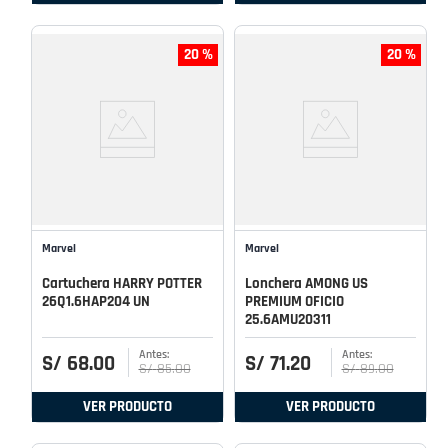
20 %
20 %
Marvel
Marvel
Cartuchera HARRY POTTER
Lonchera AMONG US
26Q1.6HAP204 UN
PREMIUM OFICIO
25.6AMU20311
S/
68
.
00
S/
71
.
20
S/
85
.
00
S/
89
.
00
VER PRODUCTO
VER PRODUCTO