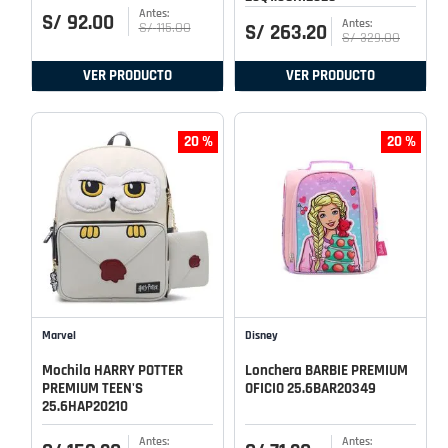
S/
92
.
00
S/
115
.
00
S/
263
.
20
S/
329
.
00
VER PRODUCTO
VER PRODUCTO
20 %
20 %
Marvel
Disney
Mochila HARRY POTTER
Lonchera BARBIE PREMIUM
PREMIUM TEEN'S
OFICIO 25.6BAR20349
25.6HAP20210