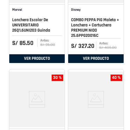
Marvel
Disney
Lonchera Escolar De
COMBO PEPPA PIG Maleta +
UNIVERSITARIO
Lonchera + Cartuchera
26Q1.6UNI203 Guinda
PREMIUM NIDO
25.6PPG20016C
S/
85
.
50
S/
95
.
00
S/
327
.
20
S/
409
.
00
VER PRODUCTO
VER PRODUCTO
30 %
40 %