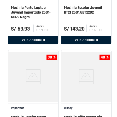
Mochila Porta Laptop
Mochila Escolar Juvenil
Juvenil Importado 26Q1-
BT21 26Q1.6BT2202
M372 Negro
S/
69
.
93
S/
143
.
20
S/
99
.
90
S/
179
.
00
VER PRODUCTO
VER PRODUCTO
30 %
40 %
Importado
Disney