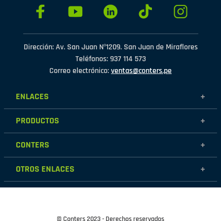
Dirección: Av. San Juan Nº1209. San Juan de Miraflores
Teléfonos: 937 114 573
Correo electrónico:
ventas@conters.pe
ENLACES
+
Mujer
PRODUCTOS
+
Hombre
Calzados
Niños
CONTERS
+
Zapatillas
Outlet
Nosotros
Accesorios
OTROS ENLACES
+
Contáctanos
Destacados
Políticas de garantía
Tiendas
Políticas de protección de datos personales
Términos y condiciones
© Conters 2023 - Derechos reservados