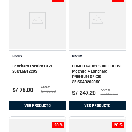
Disney
Disney
Lonchera Escolar BT21
COMBO GABBY'S DOLLHOUSE
26Q1.6BT2203
Mochila + Lonchera
PREMIUM OFICIO
25.6GAD20206C
S/
76
.
00
S/
95
.
00
S/
247
.
20
S/
309
.
00
VER PRODUCTO
VER PRODUCTO
20 %
20 %