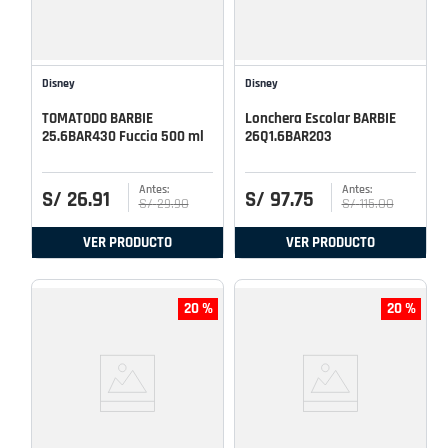
Disney
Disney
TOMATODO BARBIE
Lonchera Escolar BARBIE
25.6BAR430 Fuccia 500 ml
26Q1.6BAR203
S/
26
.
91
S/
97
.
75
S/
29
.
90
S/
115
.
00
VER PRODUCTO
VER PRODUCTO
20 %
20 %