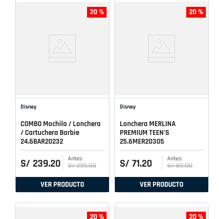
20 %
20 %
Disney
Disney
COMBO Mochila / Lonchera
Lonchera MERLINA
/ Cartuchera Barbie
PREMIUM TEEN'S
24.6BAR20232
25.6MER20305
S/
239
.
20
S/
71
.
20
S/
299
.
00
S/
89
.
00
VER PRODUCTO
VER PRODUCTO
20 %
20 %