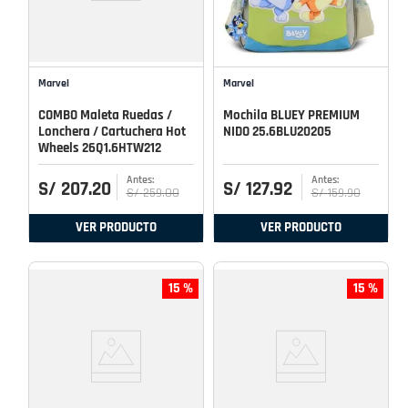
Marvel
Marvel
COMBO Maleta Ruedas /
Mochila BLUEY PREMIUM
Lonchera / Cartuchera Hot
NIDO 25.6BLU20205
Wheels 26Q1.6HTW212
S/
207
.
20
S/
127
.
92
S/
259
.
00
S/
159
.
90
VER PRODUCTO
VER PRODUCTO
15 %
15 %