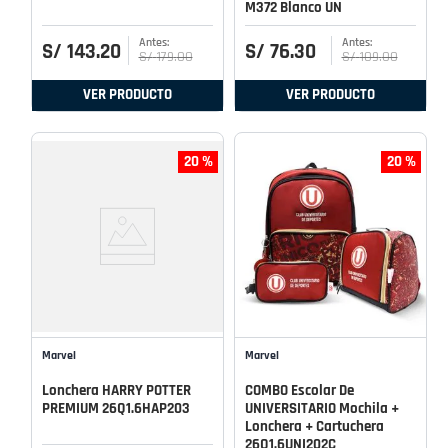
M372 Blanco UN
S/
143
.
20
S/
76
.
30
S/
179
.
00
S/
109
.
00
VER PRODUCTO
VER PRODUCTO
20 %
20 %
Marvel
Marvel
Lonchera HARRY POTTER
COMBO Escolar De
PREMIUM 26Q1.6HAP203
UNIVERSITARIO Mochila +
Lonchera + Cartuchera
26Q1.6UNI202C