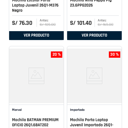
Mochila Escolar Porta
Mochila Niña Peppa Pig
Laptop Juvenil 26Q1-M376
23.6PPG2026
Negro
S/
76
.
30
S/
101
.
40
S/
109
.
00
S/
169
.
00
VER PRODUCTO
VER PRODUCTO
20 %
30 %
Marvel
Importado
Mochila BATMAN PREMIUM
Mochila Porta Laptop
OFICIO 26Q1.6BAT202
Juvenil Importado 26Q1-