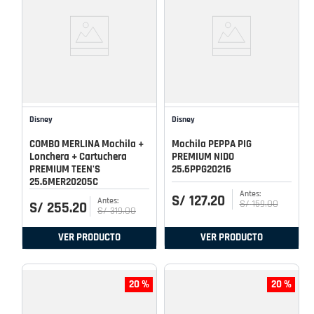
Disney
Disney
COMBO MERLINA Mochila +
Mochila PEPPA PIG
Lonchera + Cartuchera
PREMIUM NIDO
PREMIUM TEEN'S
25.6PPG20216
25.6MER20205C
S/
127
.
20
S/
159
.
00
S/
255
.
20
S/
319
.
00
VER PRODUCTO
VER PRODUCTO
20 %
20 %