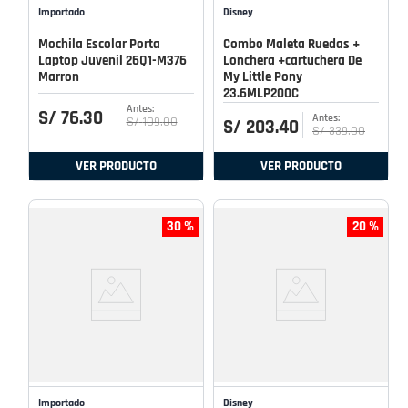
Importado
Disney
Mochila Escolar Porta
Combo Maleta Ruedas +
Laptop Juvenil 26Q1-M376
Lonchera +cartuchera De
Marron
My Little Pony
23.6MLP200C
S/
76
.
30
S/
109
.
00
S/
203
.
40
S/
339
.
00
VER PRODUCTO
VER PRODUCTO
30 %
20 %
Importado
Disney