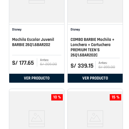
Disney
Disney
Mochila Escolar Juvenil
COMBO BARBIE Mochila +
BARBIE 26Q1.6BAR202
Lonchera + Cartuchera
PREMIUM TEEN'S
26Q1.6BAR202C
S/
177
.
65
S/
209
.
00
S/
339
.
15
S/
399
.
00
VER PRODUCTO
VER PRODUCTO
10 %
15 %