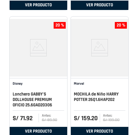
VER PRODUCTO
VER PRODUCTO
20 %
20 %
Disney
Marvel
Lonchera GABBY'S
MOCHILA de Niño HARRY
DOLLHOUSE PREMIUM
POTTER 26Q1.6HAP202
OFICIO 25.6GAD20306
S/
71
.
92
S/
159
.
20
S/
89
.
90
S/
199
.
00
VER PRODUCTO
VER PRODUCTO