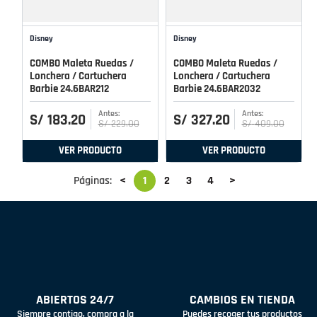
Disney
Disney
COMBO Maleta Ruedas /
COMBO Maleta Ruedas /
Lonchera / Cartuchera
Lonchera / Cartuchera
Barbie 24.6BAR212
Barbie 24.6BAR2032
S/
183
.
20
S/
327
.
20
S/
229
.
00
S/
409
.
00
VER PRODUCTO
VER PRODUCTO
Páginas:
<
1
2
3
4
>
ABIERTOS 24/7
CAMBIOS EN TIENDA
Siempre contigo, compra a la
Puedes recoger tus productos