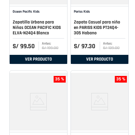
Ocean Pacific Kids
Pariss Kids
Zapatilla Urbana para
Zapato Casual para niño
Niñas OCEAN PACIFIC KIDS
en PARISS KIDS PT24Q4-
ELVA-N24Q4 Blanco
305 Habano
S/
99
.
50
S/
97
.
30
S/
199
.
00
S/
139
.
00
VER PRODUCTO
VER PRODUCTO
35 %
35 %