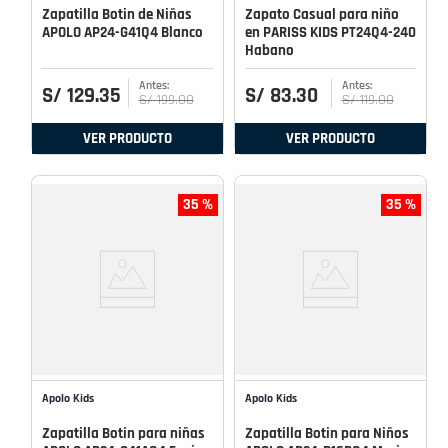
Zapatilla Botin de Niñas
Zapato Casual para niño
APOLO AP24-G41Q4 Blanco
en PARISS KIDS PT24Q4-240
Habano
S/
129
.
35
S/
83
.
30
S/
199
.
00
S/
119
.
00
VER PRODUCTO
VER PRODUCTO
35 %
35 %
Apolo Kids
Apolo Kids
Zapatilla Botin para niñas
Zapatilla Botin para Niños