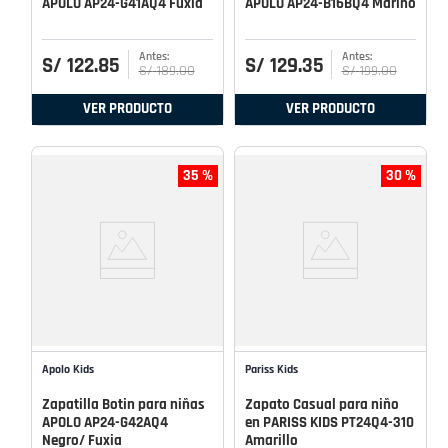
APOLO AP24-G41AQ4 Fuxia
APOLO AP24-B16BQ4 Marino
S/
122
.
85
S/
129
.
35
S/
189
.
00
S/
199
.
00
VER PRODUCTO
VER PRODUCTO
35 %
30 %
Apolo Kids
Pariss Kids
Zapatilla Botin para niñas
Zapato Casual para niño
APOLO AP24-G42AQ4
en PARISS KIDS PT24Q4-310
Negro/ Fuxia
Amarillo