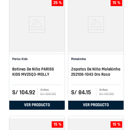
25 %
15 %
Pariss Kids
Molekinha
Botines De Niña PARISS
Zapatos De Niña Molekinha
KIDS MV25Q3-MOLLY
252106-1043 Oro Rosa
S/
104
.
92
S/
84
.
15
S/
139
.
90
S/
99
.
00
VER PRODUCTO
VER PRODUCTO
15 %
15 %