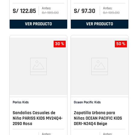
S/
122
.
85
S/
97
.
30
S/
189
.
00
S/
139
.
00
VER PRODUCTO
VER PRODUCTO
30 %
50 %
Pariss Kids
Ocean Pacific Kids
Sandalias Casuales de
Zapatilla Urbana para
Niña PARISS KIDS MV24Q4-
Niñas OCEAN PACIFIC KIDS
2090 Rosa
DERI-N24Q4 Beige