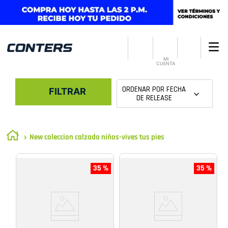
MI
CUENTA
ORDENAR POR
FECHA
FILTRAR
DE RELEASE
New coleccion calzado niños-vives tus pies
35 %
35 %