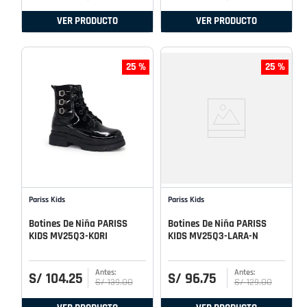
VER PRODUCTO
VER PRODUCTO
25 %
25 %
Pariss Kids
Pariss Kids
Botines De Niña PARISS
Botines De Niña PARISS
KIDS MV25Q3-KORI
KIDS MV25Q3-LARA-N
S/
104
.
25
S/
96
.
75
S/
139
.
00
S/
129
.
00