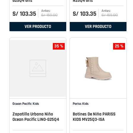
G25Q4 Gris
N25Q4 Gris
S/
103
.
35
S/
103
.
35
S/
159
.
00
S/
159
.
00
VER PRODUCTO
VER PRODUCTO
35 %
25 %
Ocean Pacific Kids
Pariss Kids
Zapatilla Urbana Niño
Botines De Niña PARISS
Ocean Pacific LINO-G25Q4
KIDS MV25Q3-ISA