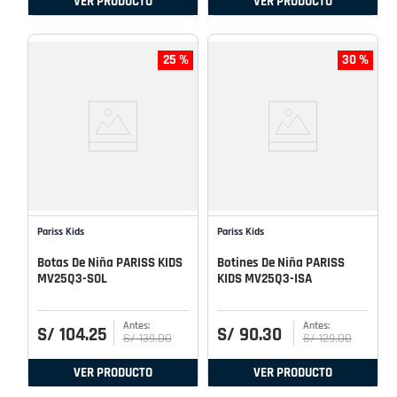
VER PRODUCTO
VER PRODUCTO
25 %
30 %
Pariss Kids
Pariss Kids
Botas De Niña PARISS KIDS
Botines De Niña PARISS
MV25Q3-SOL
KIDS MV25Q3-ISA
S/
104
.
25
S/
90
.
30
S/
139
.
00
S/
129
.
00
VER PRODUCTO
VER PRODUCTO