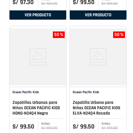
S/
97
.
30
S/
99
.
50
S/
139
.
00
S/
199
.
00
VER PRODUCTO
VER PRODUCTO
50 %
50 %
Ocean Pacific Kids
Ocean Pacific Kids
Zapatillas Urbanas para
Zapatilla Urbana para
Niños OCEAN PACIFIC KIDS
Niñas OCEAN PACIFIC KIDS
HONG-N24Q4 Negro
ELVA-N24Q4 Rosado
S/
99
.
50
S/
99
.
50
S/
199
.
00
S/
199
.
00