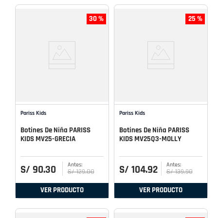
30 %
25 %
Pariss Kids
Pariss Kids
Botines De Niña PARISS
Botines De Niña PARISS
KIDS MV25-GRECIA
KIDS MV25Q3-MOLLY
S/
90
.
30
S/
104
.
92
S/
129
.
00
S/
139
.
90
VER PRODUCTO
VER PRODUCTO