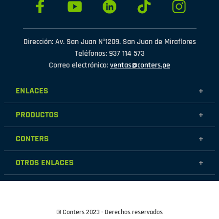
Dirección: Av. San Juan Nº1209. San Juan de Miraflores
Teléfonos: 937 114 573
Correo electrónico:
ventas@conters.pe
ENLACES
+
Mujer
PRODUCTOS
+
Hombre
Calzados
Niños
CONTERS
+
Zapatillas
Outlet
Nosotros
Accesorios
OTROS ENLACES
+
Contáctanos
Destacados
Políticas de garantía
Tiendas
Políticas de protección de datos personales
Términos y condiciones
© Conters 2023 - Derechos reservados
Cambios y devoluciones