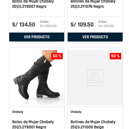
Botas de Mujer Chabely
Botines de Mujer Chabely
25Q3.2YB007 Negro
25Q3.2YI078 Negro
S/
134
.
50
S/
109
.
50
S/
269
.
00
S/
219
.
00
VER PRODUCTO
VER PRODUCTO
60 %
60 %
Chabely
Chabely
Botas de Mujer Chabely
Botines de Mujer Chabely
25Q3.2YB001 Negro
25Q3.2YI008 Beige