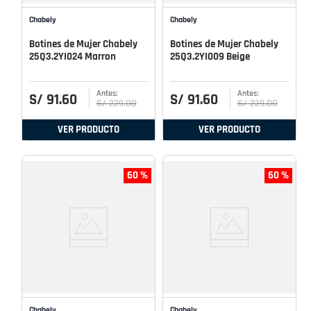
Chabely
Chabely
Botines de Mujer Chabely
Botines de Mujer Chabely
25Q3.2YI024 Marron
25Q3.2YI009 Beige
S/
91
.
60
S/
91
.
60
S/
229
.
00
S/
229
.
00
VER PRODUCTO
VER PRODUCTO
60 %
60 %
Chabely
Chabely