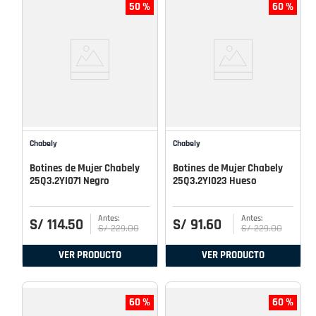
50 %
60 %
Chabely
Chabely
Botines de Mujer Chabely
Botines de Mujer Chabely
25Q3.2YI071 Negro
25Q3.2YI023 Hueso
S/
114
.
50
S/
91
.
60
S/
229
.
00
S/
229
.
00
VER PRODUCTO
VER PRODUCTO
60 %
60 %