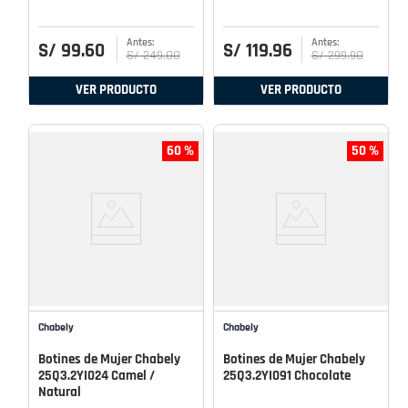
S/
99
.
60
S/
119
.
96
S/
249
.
00
S/
299
.
90
VER PRODUCTO
VER PRODUCTO
60 %
50 %
Chabely
Chabely
Botines de Mujer Chabely
Botines de Mujer Chabely
25Q3.2YI024 Camel /
25Q3.2YI091 Chocolate
Natural