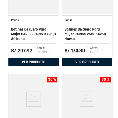
Pariss
Pariss
Botines De cuero Para
Botines De cuero Para
Mujer PARISS PARIS-KA26Q1
Mujer PARISS 2615-KA26Q1
Africano
Hueso
S/
207
.
92
S/
174
.
30
S/
259
.
90
S/
249
.
00
VER PRODUCTO
VER PRODUCTO
30 %
30 %