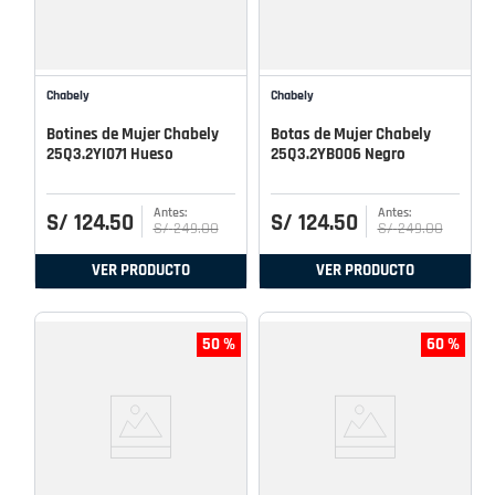
Chabely
Chabely
Botines de Mujer Chabely
Botas de Mujer Chabely
25Q3.2YI071 Hueso
25Q3.2YB006 Negro
S/
124
.
50
S/
124
.
50
S/
249
.
00
S/
249
.
00
VER PRODUCTO
VER PRODUCTO
50 %
60 %