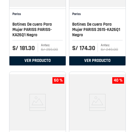
Pariss
Pariss
Botines De cuero Para
Botines De cuero Para
Mujer PARISS PARISS-
Mujer PARISS 2615-KA26Q1
KA26Q1 Negro
Negro
S/
181
.
30
S/
174
.
30
S/
259
.
00
S/
249
.
00
VER PRODUCTO
VER PRODUCTO
60 %
40 %