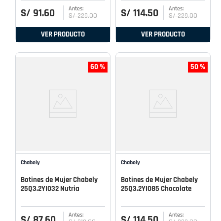
S/
91
.
60
S/
114
.
50
S/
229
.
00
S/
229
.
00
VER PRODUCTO
VER PRODUCTO
60 %
50 %
Chabely
Chabely
Botines de Mujer Chabely
Botines de Mujer Chabely
25Q3.2YI032 Nutria
25Q3.2YI085 Chocolate
S/
87
.
60
S/
114
.
50