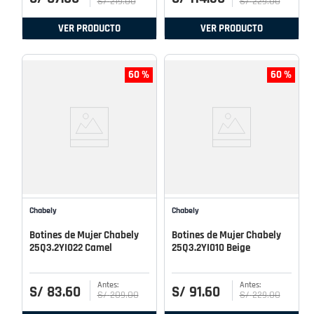
S/
219
.
00
S/
229
.
00
VER PRODUCTO
VER PRODUCTO
60 %
60 %
Chabely
Chabely
Botines de Mujer Chabely
Botines de Mujer Chabely
25Q3.2YI022 Camel
25Q3.2YI010 Beige
S/
83
.
60
S/
91
.
60
S/
209
.
00
S/
229
.
00