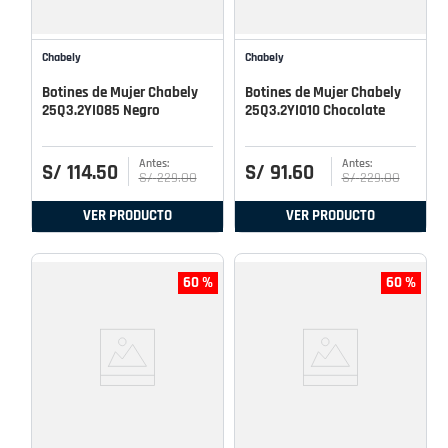
Chabely
Chabely
Botines de Mujer Chabely
Botines de Mujer Chabely
25Q3.2YI085 Negro
25Q3.2YI010 Chocolate
S/
114
.
50
S/
91
.
60
S/
229
.
00
S/
229
.
00
VER PRODUCTO
VER PRODUCTO
60 %
60 %