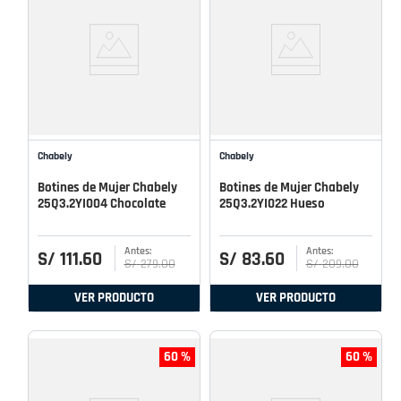
Chabely
Chabely
Botines de Mujer Chabely
Botines de Mujer Chabely
25Q3.2YI004 Chocolate
25Q3.2YI022 Hueso
S/
111
.
60
S/
83
.
60
S/
279
.
00
S/
209
.
00
VER PRODUCTO
VER PRODUCTO
60 %
60 %