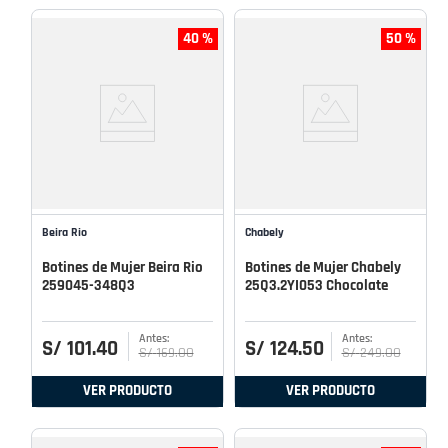
40 %
50 %
Beira Rio
Chabely
Botines de Mujer Beira Rio
Botines de Mujer Chabely
259045-348Q3
25Q3.2YI053 Chocolate
S/
101
.
40
S/
124
.
50
S/
169
.
00
S/
249
.
00
VER PRODUCTO
VER PRODUCTO