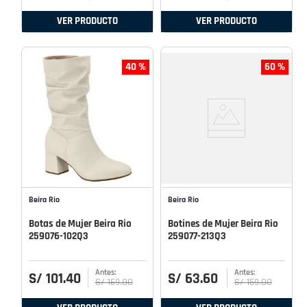
VER PRODUCTO
VER PRODUCTO
40 %
60 %
Beira Rio
Beira Rio
Botas de Mujer Beira Rio
Botines de Mujer Beira Rio
259076-102Q3
259077-213Q3
S/
101
.
40
S/
63
.
60
S/
169
.
00
S/
159
.
00