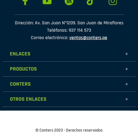
Dirección: Av. San Juan Nº1209. San Juan de Miraflores
Teléfonos: 937 114 573
Correo electrónico:
ventas@conters.pe
ENLACES
+
Mujer
PRODUCTOS
+
Hombre
Calzados
Niños
CONTERS
+
Zapatillas
Outlet
Nosotros
Accesorios
OTROS ENLACES
+
Contáctanos
Destacados
Políticas de garantía
Tiendas
Políticas de protección de datos personales
Términos y condiciones
© Conters 2023 - Derechos reservados
Cambios y devoluciones