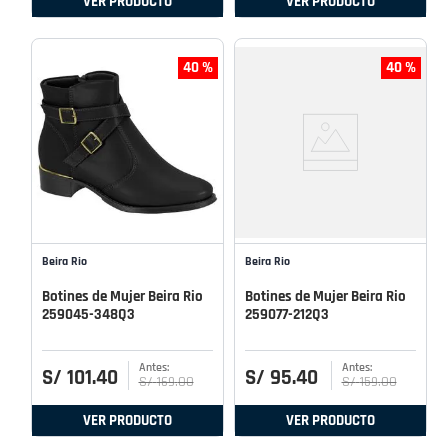
VER PRODUCTO
VER PRODUCTO
40 %
40 %
Beira Rio
Beira Rio
Botines de Mujer Beira Rio
Botines de Mujer Beira Rio
259045-348Q3
259077-212Q3
S/
101
.
40
S/
95
.
40
S/
169
.
00
S/
159
.
00
VER PRODUCTO
VER PRODUCTO