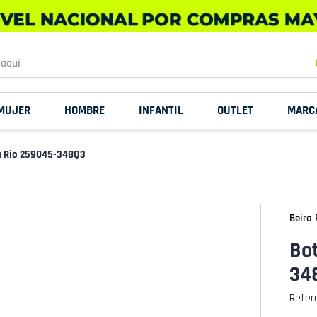
uí
MUJER
HOMBRE
INFANTIL
OUTLET
MARC
ra Rio 259045-348Q3
Beira 
Bot
34
Refer