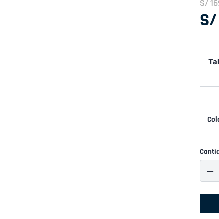
S/
16
S/
Tal
Canti
－