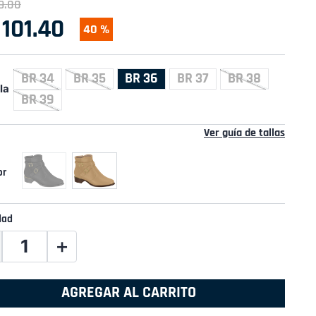
9
.
00
101
.
40
40 %
BR 34
BR 35
BR 36
BR 37
BR 38
la
BR 39
Ver guía de tallas
dad
＋
AGREGAR AL CARRITO