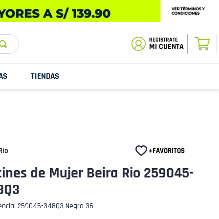
ESTADO DE
TU PEDIDO
MI CUENTA
AS
TIENDAS
Rio
ines de Mujer Beira Rio 259045-
8Q3
encia
:
259045-348Q3 Negro 36