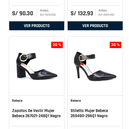
S/
90
.
30
S/
132
.
93
S/
129
.
00
S/
189
.
90
VER PRODUCTO
VER PRODUCTO
30 %
30 %
Bebece
Bebece
Zapatos De Vestir Mujer
Stiletto Mujer Bebece
Bebece 267021-248Q1 Negro
269490-296Q1 Negro