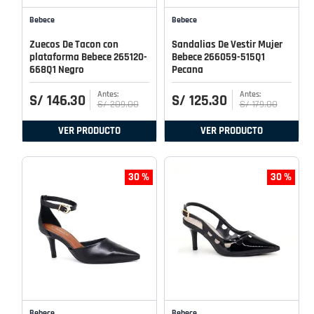
Bebece
Bebece
Zuecos De Tacon con
Sandalias De Vestir Mujer
plataforma Bebece 265120-
Bebece 266059-515Q1
668Q1 Negro
Pecana
S/
146
.
30
S/
125
.
30
S/
209
.
00
S/
179
.
00
VER PRODUCTO
VER PRODUCTO
30 %
30 %
Bebece
Bebece