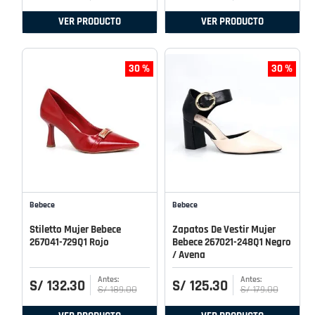
VER PRODUCTO
VER PRODUCTO
30 %
30 %
Bebece
Bebece
Stiletto Mujer Bebece
Zapatos De Vestir Mujer
267041-729Q1 Rojo
Bebece 267021-248Q1 Negro
/ Avena
S/
132
.
30
S/
125
.
30
S/
189
.
00
S/
179
.
00