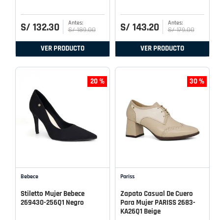
S/
132
.
30
S/
143
.
20
S/
189
.
00
S/
179
.
00
VER PRODUCTO
VER PRODUCTO
20 %
30 %
Bebece
Pariss
Stiletto Mujer Bebece
Zapato Casual De Cuero
269430-256Q1 Negro
Para Mujer PARISS 2683-
KA26Q1 Beige