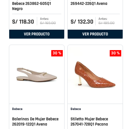
Bebece 263862-605Q1
269442-226Q1 Avena
Negro
S/
118
.
30
S/
132
.
30
S/
169
.
00
S/
189
.
00
VER PRODUCTO
VER PRODUCTO
30 %
30 %
Bebece
Bebece
Balerinas De Mujer Bebece
Stiletto Mujer Bebece
262019-122Q1 Avena
267041-728Q1 Pecana