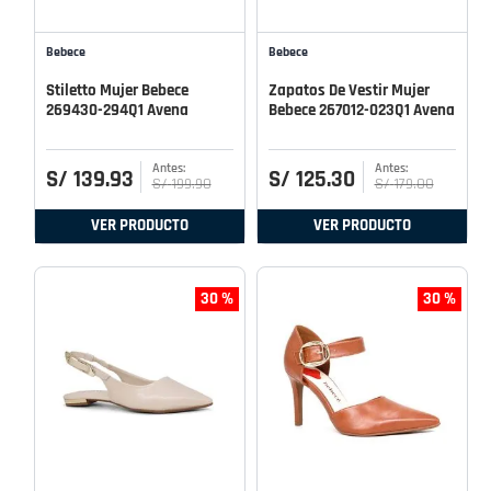
Bebece
Bebece
Stiletto Mujer Bebece
Zapatos De Vestir Mujer
269430-294Q1 Avena
Bebece 267012-023Q1 Avena
S/
139
.
93
S/
125
.
30
S/
199
.
90
S/
179
.
00
VER PRODUCTO
VER PRODUCTO
30 %
30 %