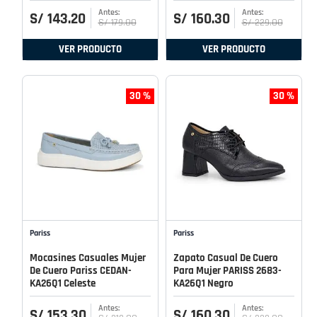
S/
143
.
20
S/
160
.
30
S/
179
.
00
S/
229
.
00
VER PRODUCTO
VER PRODUCTO
30 %
30 %
Pariss
Pariss
Mocasines Casuales Mujer
Zapato Casual De Cuero
De Cuero Pariss CEDAN-
Para Mujer PARISS 2683-
KA26Q1 Celeste
KA26Q1 Negro
S/
153
.
30
S/
160
.
30