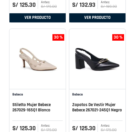
S/
125
.
30
S/
132
.
93
S/
179
.
00
S/
189
.
90
VER PRODUCTO
VER PRODUCTO
30 %
30 %
Bebece
Bebece
Stiletto Mujer Bebece
Zapatos De Vestir Mujer
267029-165Q1 Blanco
Bebece 267021-245Q1 Negro
S/
125
.
30
S/
125
.
30
S/
179
.
00
S/
179
.
00