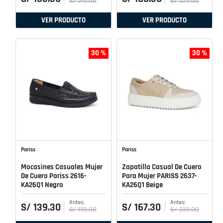
S/
219
.
00
S/
229
.
00
VER PRODUCTO
VER PRODUCTO
30 %
30 %
Pariss
Pariss
Mocasines Casuales Mujer
Zapatilla Casual De Cuero
De Cuero Pariss 2616-
Para Mujer PARISS 2637-
KA26Q1 Negro
KA26Q1 Beige
S/
139
.
30
S/
167
.
30
S/
199
.
00
S/
239
.
00