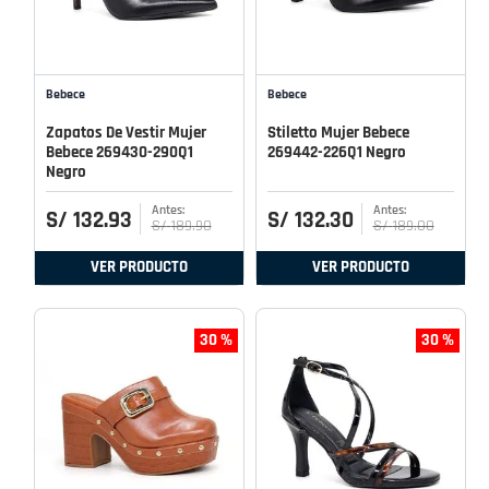
Bebece
Bebece
Zapatos De Vestir Mujer
Stiletto Mujer Bebece
Bebece 269430-290Q1
269442-226Q1 Negro
Negro
S/
132
.
93
S/
132
.
30
S/
189
.
90
S/
189
.
00
VER PRODUCTO
VER PRODUCTO
30 %
30 %