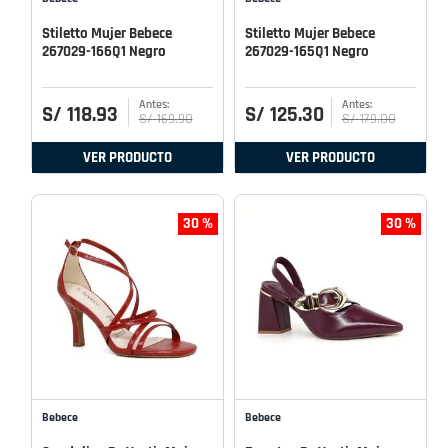
Stiletto Mujer Bebece
Stiletto Mujer Bebece
267029-166Q1 Negro
267029-165Q1 Negro
S/
118
.
93
S/
125
.
30
S/
169
.
90
S/
179
.
00
VER PRODUCTO
VER PRODUCTO
30 %
30 %
Bebece
Bebece