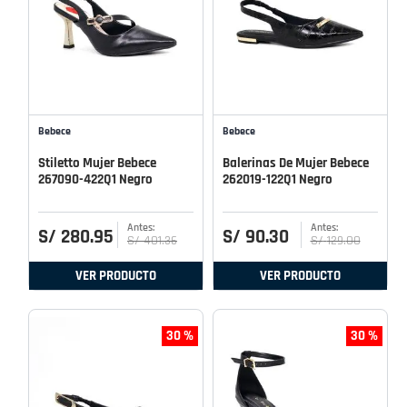
Bebece
Bebece
Stiletto Mujer Bebece
Balerinas De Mujer Bebece
267090-422Q1 Negro
262019-122Q1 Negro
S/
280
.
95
S/
90
.
30
S/
401
.
36
S/
129
.
00
VER PRODUCTO
VER PRODUCTO
30 %
30 %