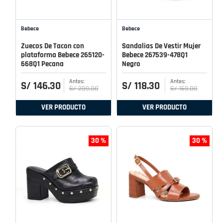
Bebece
Bebece
Zuecos De Tacon con
Sandalias De Vestir Mujer
plataforma Bebece 265120-
Bebece 267539-478Q1
668Q1 Pecana
Negro
S/
146
.
30
S/
118
.
30
S/
209
.
00
S/
169
.
00
VER PRODUCTO
VER PRODUCTO
30 %
30 %