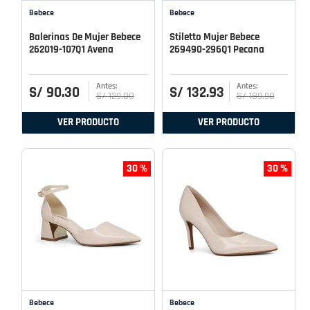
Bebece
Bebece
Balerinas De Mujer Bebece
Stiletto Mujer Bebece
262019-107Q1 Avena
269490-296Q1 Pecana
S/
90
.
30
S/
132
.
93
S/
129
.
00
S/
189
.
90
VER PRODUCTO
VER PRODUCTO
30 %
30 %
Bebece
Bebece