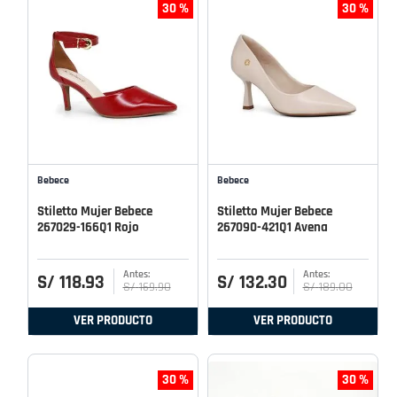
30 %
30 %
Bebece
Bebece
Stiletto Mujer Bebece
Stiletto Mujer Bebece
267029-166Q1 Rojo
267090-421Q1 Avena
S/
118
.
93
S/
132
.
30
S/
169
.
90
S/
189
.
00
VER PRODUCTO
VER PRODUCTO
30 %
30 %