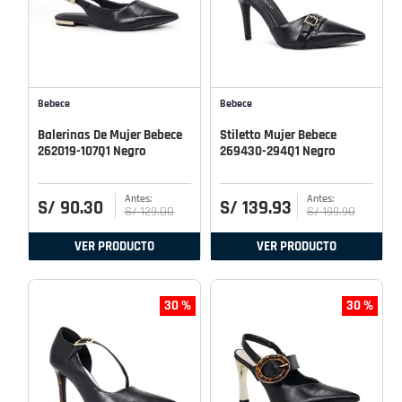
Bebece
Bebece
Balerinas De Mujer Bebece
Stiletto Mujer Bebece
262019-107Q1 Negro
269430-294Q1 Negro
S/
90
.
30
S/
139
.
93
S/
129
.
00
S/
199
.
90
VER PRODUCTO
VER PRODUCTO
30 %
30 %