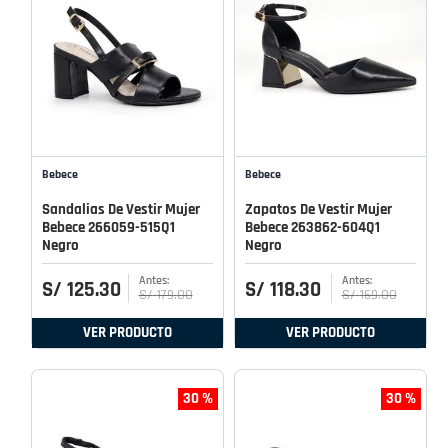
Bebece
Bebece
Sandalias De Vestir Mujer
Zapatos De Vestir Mujer
Bebece 266059-515Q1
Bebece 263862-604Q1
Negro
Negro
S/
125
.
30
S/
118
.
30
S/
179
.
00
S/
169
.
00
VER PRODUCTO
VER PRODUCTO
30 %
30 %