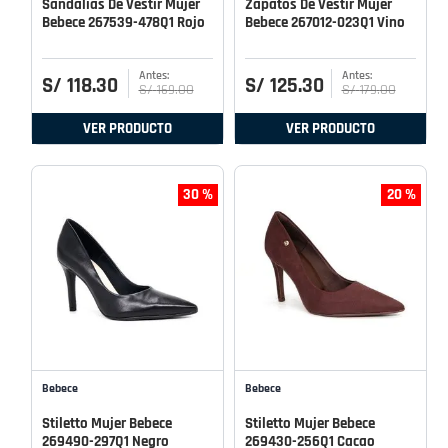
Sandalias De Vestir Mujer
Zapatos De Vestir Mujer
Bebece 267539-478Q1 Rojo
Bebece 267012-023Q1 Vino
S/
118
.
30
S/
125
.
30
S/
169
.
00
S/
179
.
00
VER PRODUCTO
VER PRODUCTO
30 %
20 %
Bebece
Bebece
Stiletto Mujer Bebece
Stiletto Mujer Bebece
269490-297Q1 Negro
269430-256Q1 Cacao