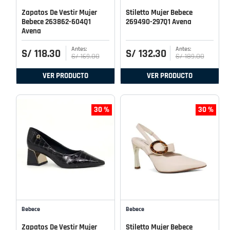
Zapatos De Vestir Mujer
Stiletto Mujer Bebece
Bebece 263862-604Q1
269490-297Q1 Avena
Avena
S/
118
.
30
S/
132
.
30
S/
169
.
00
S/
189
.
00
VER PRODUCTO
VER PRODUCTO
30 %
30 %
Bebece
Bebece
Zapatos De Vestir Mujer
Stiletto Mujer Bebece