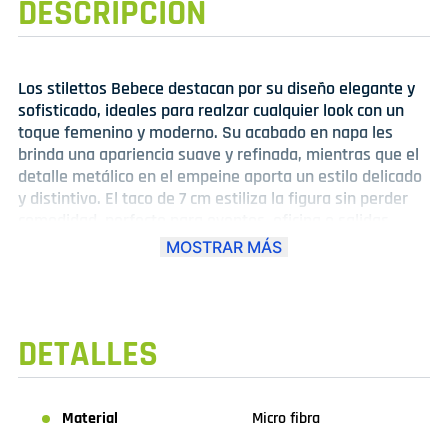
DESCRIPCIÓN
Los stilettos Bebece destacan por su diseño elegante y
sofisticado, ideales para realzar cualquier look con un
toque femenino y moderno. Su acabado en napa les
brinda una apariencia suave y refinada, mientras que el
detalle metálico en el empeine aporta un estilo delicado
y distintivo. El taco de 7 cm estiliza la figura sin perder
comodidad, perfecto para eventos, oficina o salidas
especiales. Cuentan con una plantilla acolchada que
MOSTRAR MÁS
ofrece mayor confort en cada paso y una correa
posterior que asegura un ajuste práctico y seguro.
Disponibles en colores clásicos como negro y blanco, son
versátiles y fáciles de combinar. Además, su horma
DETALLES
grande permite un calce cómodo y holgado para el uso
prolongado.
Material
Micro fibra