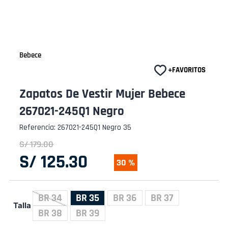
Bebece
Zapatos De Vestir Mujer Bebece
267021-245Q1 Negro
Referencia
:
267021-245Q1 Negro 35
S/
179
.
00
S/
125
.
30
30 %
BR 34
BR 35
BR 36
BR 37
Talla
BR 38
BR 39