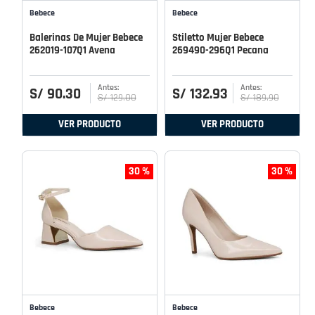
Bebece
Bebece
Balerinas De Mujer Bebece
Stiletto Mujer Bebece
262019-107Q1 Avena
269490-296Q1 Pecana
S/
90
.
30
S/
132
.
93
S/
129
.
00
S/
189
.
90
VER PRODUCTO
VER PRODUCTO
30 %
30 %
Bebece
Bebece