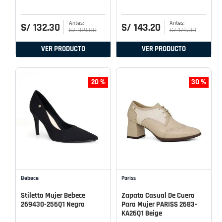
S/
132
.
30
S/
143
.
20
S/
189
.
00
S/
179
.
00
VER PRODUCTO
VER PRODUCTO
20 %
30 %
Bebece
Pariss
Stiletto Mujer Bebece
Zapato Casual De Cuero
269430-256Q1 Negro
Para Mujer PARISS 2683-
KA26Q1 Beige