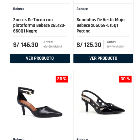
Bebece
Bebece
Zuecos De Tacon con
Sandalias De Vestir Mujer
plataforma Bebece 265120-
Bebece 266059-515Q1
668Q1 Negro
Pecana
S/
146
.
30
S/
125
.
30
S/
209
.
00
S/
179
.
00
VER PRODUCTO
VER PRODUCTO
30 %
30 %
Bebece
Bebece