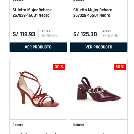
Stiletto Mujer Bebece
Stiletto Mujer Bebece
267029-166Q1 Negro
267029-165Q1 Negro
S/
118
.
93
S/
125
.
30
S/
169
.
90
S/
179
.
00
VER PRODUCTO
VER PRODUCTO
30 %
30 %
Bebece
Bebece