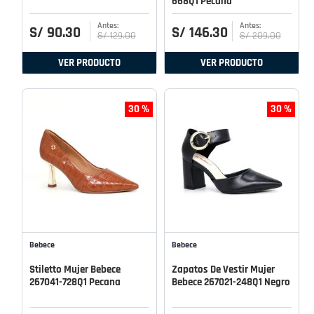
668Q1 Pecana
S/
90
.
30
S/
146
.
30
S/
129
.
00
S/
209
.
00
VER PRODUCTO
VER PRODUCTO
30 %
30 %
Bebece
Bebece
Stiletto Mujer Bebece
Zapatos De Vestir Mujer
267041-728Q1 Pecana
Bebece 267021-248Q1 Negro