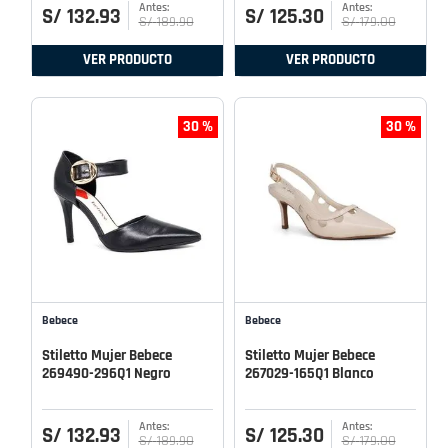
S/
132
.
93
S/
125
.
30
S/
189
.
90
S/
179
.
00
VER PRODUCTO
VER PRODUCTO
30 %
30 %
Bebece
Bebece
Stiletto Mujer Bebece
Stiletto Mujer Bebece
269490-296Q1 Negro
267029-165Q1 Blanco
S/
132
.
93
S/
125
.
30
S/
189
.
90
S/
179
.
00