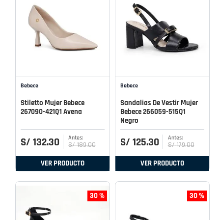
Bebece
Bebece
Stiletto Mujer Bebece
Sandalias De Vestir Mujer
267090-421Q1 Avena
Bebece 266059-515Q1
Negro
S/
132
.
30
S/
125
.
30
S/
189
.
00
S/
179
.
00
VER PRODUCTO
VER PRODUCTO
30 %
30 %