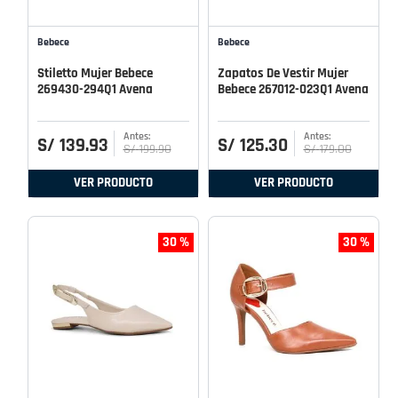
Bebece
Bebece
Stiletto Mujer Bebece
Zapatos De Vestir Mujer
269430-294Q1 Avena
Bebece 267012-023Q1 Avena
S/
139
.
93
S/
125
.
30
S/
199
.
90
S/
179
.
00
VER PRODUCTO
VER PRODUCTO
30 %
30 %