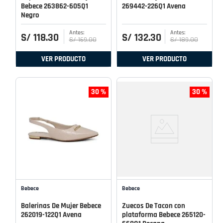
Bebece 263862-605Q1
269442-226Q1 Avena
Negro
S/
118
.
30
S/
132
.
30
S/
169
.
00
S/
189
.
00
VER PRODUCTO
VER PRODUCTO
30 %
30 %
Bebece
Bebece
Balerinas De Mujer Bebece
Zuecos De Tacon con
262019-122Q1 Avena
plataforma Bebece 265120-