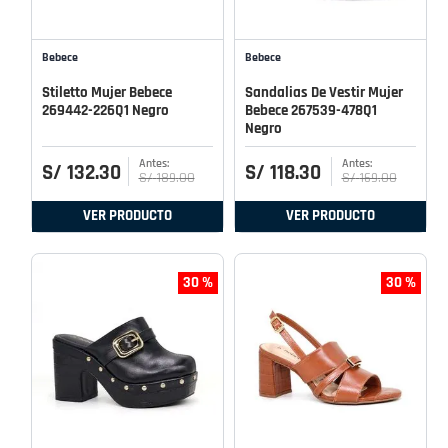
Bebece
Bebece
Stiletto Mujer Bebece
Sandalias De Vestir Mujer
269442-226Q1 Negro
Bebece 267539-478Q1
Negro
S/
132
.
30
S/
118
.
30
S/
189
.
00
S/
169
.
00
VER PRODUCTO
VER PRODUCTO
30 %
30 %