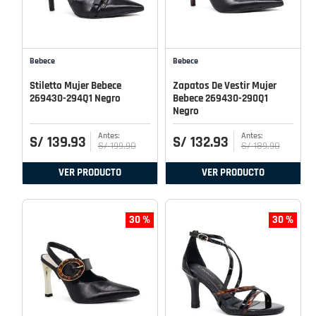
Bebece
Bebece
Stiletto Mujer Bebece
Zapatos De Vestir Mujer
269430-294Q1 Negro
Bebece 269430-290Q1
Negro
S/
139
.
93
S/
132
.
93
S/
199
.
90
S/
189
.
90
VER PRODUCTO
VER PRODUCTO
30 %
30 %