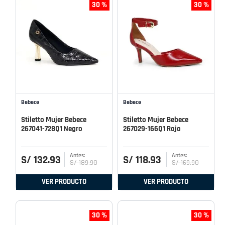
30 %
30 %
Bebece
Bebece
Stiletto Mujer Bebece
Stiletto Mujer Bebece
267041-728Q1 Negro
267029-166Q1 Rojo
S/
132
.
93
S/
118
.
93
S/
189
.
90
S/
169
.
90
VER PRODUCTO
VER PRODUCTO
30 %
30 %