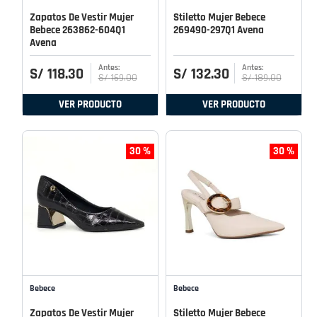
Zapatos De Vestir Mujer
Stiletto Mujer Bebece
Bebece 263862-604Q1
269490-297Q1 Avena
Avena
S/
118
.
30
S/
132
.
30
S/
169
.
00
S/
189
.
00
VER PRODUCTO
VER PRODUCTO
30 %
30 %
Bebece
Bebece
Zapatos De Vestir Mujer
Stiletto Mujer Bebece