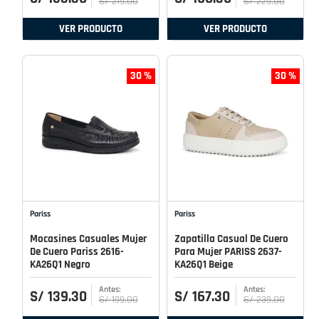
S/
219
.
00
S/
229
.
00
VER PRODUCTO
VER PRODUCTO
30 %
30 %
Pariss
Pariss
Mocasines Casuales Mujer
Zapatilla Casual De Cuero
De Cuero Pariss 2616-
Para Mujer PARISS 2637-
KA26Q1 Negro
KA26Q1 Beige
S/
139
.
30
S/
167
.
30
S/
199
.
00
S/
239
.
00