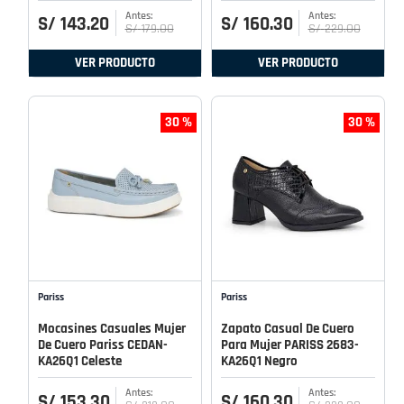
S/
143
.
20
S/
160
.
30
S/
179
.
00
S/
229
.
00
VER PRODUCTO
VER PRODUCTO
30 %
30 %
Pariss
Pariss
Mocasines Casuales Mujer
Zapato Casual De Cuero
De Cuero Pariss CEDAN-
Para Mujer PARISS 2683-
KA26Q1 Celeste
KA26Q1 Negro
S/
153
.
30
S/
160
.
30