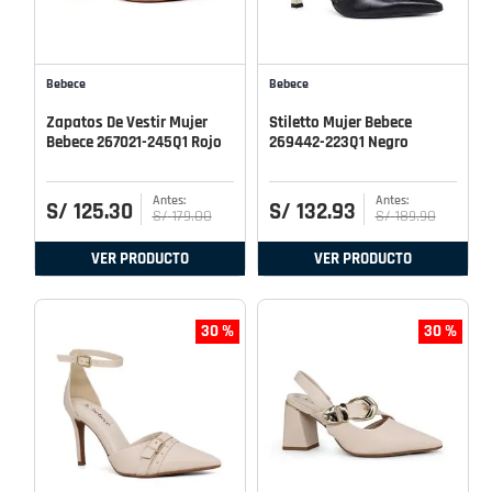
Bebece
Bebece
Zapatos De Vestir Mujer
Stiletto Mujer Bebece
Bebece 267021-245Q1 Rojo
269442-223Q1 Negro
S/
125
.
30
S/
132
.
93
S/
179
.
00
S/
189
.
90
VER PRODUCTO
VER PRODUCTO
30 %
30 %