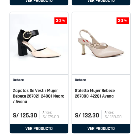
VER PRODUCTO
VER PRODUCTO
30 %
30 %
Bebece
Bebece
Zapatos De Vestir Mujer
Stiletto Mujer Bebece
Bebece 267021-248Q1 Negro
267090-422Q1 Avena
/ Avena
S/
125
.
30
S/
132
.
30
S/
179
.
00
S/
189
.
00
VER PRODUCTO
VER PRODUCTO