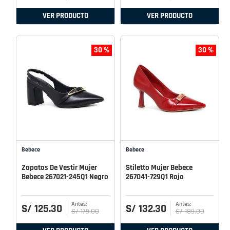
VER PRODUCTO
VER PRODUCTO
30 %
30 %
Bebece
Bebece
Zapatos De Vestir Mujer
Stiletto Mujer Bebece
Bebece 267021-245Q1 Negro
267041-729Q1 Rojo
S/
125
.
30
S/
132
.
30
S/
179
.
00
S/
189
.
00