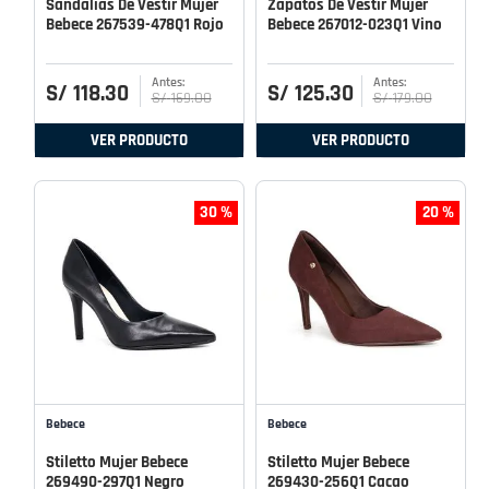
Sandalias De Vestir Mujer
Zapatos De Vestir Mujer
Bebece 267539-478Q1 Rojo
Bebece 267012-023Q1 Vino
S/
118
.
30
S/
125
.
30
S/
169
.
00
S/
179
.
00
VER PRODUCTO
VER PRODUCTO
30 %
20 %
Bebece
Bebece
Stiletto Mujer Bebece
Stiletto Mujer Bebece
269490-297Q1 Negro
269430-256Q1 Cacao