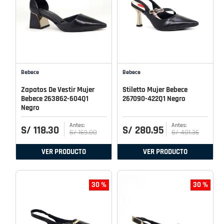
Bebece
Bebece
Zapatos De Vestir Mujer
Stiletto Mujer Bebece
Bebece 263862-604Q1
267090-422Q1 Negro
Negro
S/
118
.
30
S/
280
.
95
S/
169
.
00
S/
401
.
36
VER PRODUCTO
VER PRODUCTO
30 %
30 %