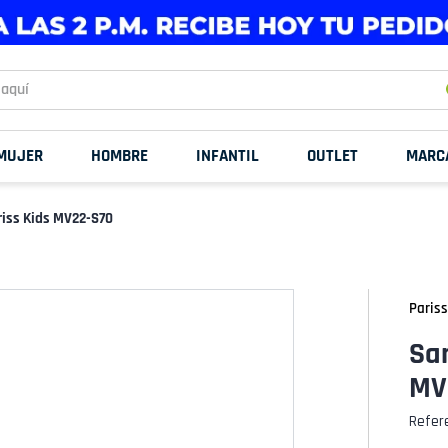
uí
MUJER
HOMBRE
INFANTIL
OUTLET
MARC
riss Kids MV22-S70
Pariss
San
MV
Refer