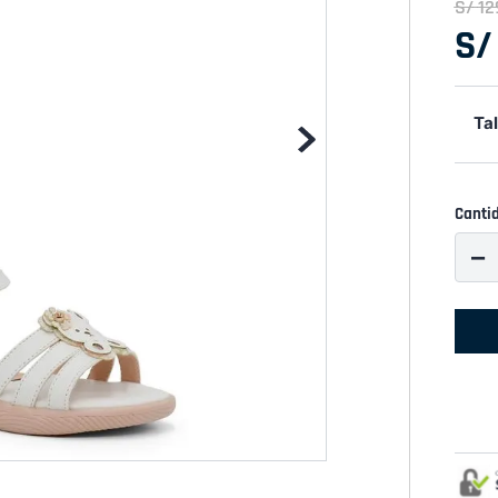
S/
12
S/
Tal
Canti
－