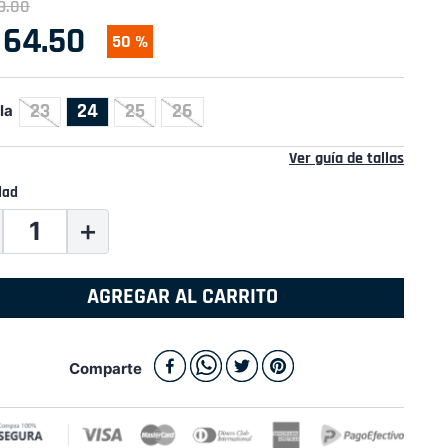
9
.
00
64
.
50
50 %
23
24
25
26
la
Ver guía de tallas
dad
＋
AGREGAR AL CARRITO
Comparte