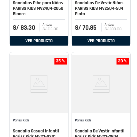
Sandalias Pibe para Niñas
Sandalias De Vestir Niñas
PARISS KIDS MV24Q4-2060
PARISS KIDS MV25Q4-504
Blanco
Plata
S/
83
.
30
S/
70
.
85
S/
119
.
00
S/
109
.
00
VER PRODUCTO
VER PRODUCTO
35 %
30 %
Pariss Kids
Pariss Kids
Sandalia Casual Infantil
Sandalia De Vestir Infantil
Pariss Kids MV23-S301
Pariss Kids MV23-2804