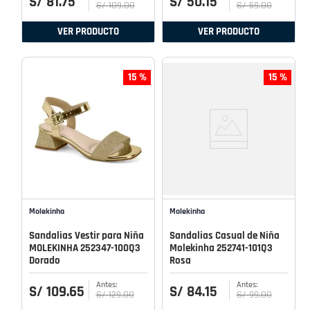
S/
81
.
75
S/
50
.
15
S/
109
.
00
S/
59
.
00
VER PRODUCTO
VER PRODUCTO
15 %
15 %
Molekinha
Molekinha
Sandalias Vestir para Niña
Sandalias Casual de Niña
MOLEKINHA 252347-100Q3
Molekinha 252741-101Q3
Dorado
Rosa
S/
109
.
65
S/
84
.
15
S/
129
.
00
S/
99
.
00