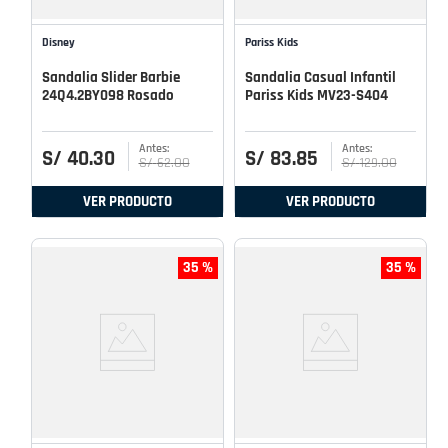
Disney
Pariss Kids
Sandalia Slider Barbie
Sandalia Casual Infantil
24Q4.2BY098 Rosado
Pariss Kids MV23-S404
S/
40
.
30
S/
83
.
85
S/
62
.
00
S/
129
.
00
VER PRODUCTO
VER PRODUCTO
35 %
35 %