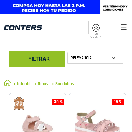
MI
CUENTA
RELEVANCIA
FILTRAR
Infantil
Niñas
Sandalias
30 %
15 %