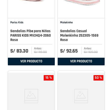
Pariss Kids
Molekinha
Sandalias Pibe para Niñas
Sandalias Casual
PARISS KIDS MV24Q4-2060
Molenkinha 252305-1569
Rosa
Rosa
S/
83
.
30
S/
92
.
65
S/
119
.
00
S/
109
.
00
VER PRODUCTO
VER PRODUCTO
15 %
50 %