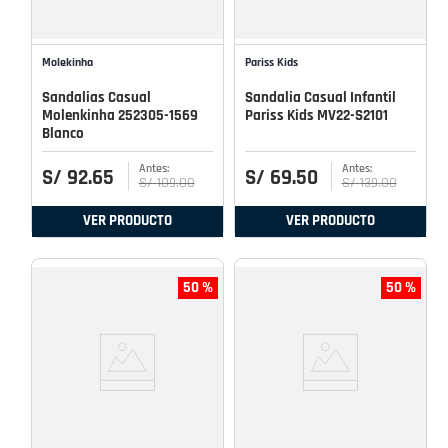
Molekinha
Pariss Kids
Sandalias Casual
Sandalia Casual Infantil
Molenkinha 252305-1569
Pariss Kids MV22-S2101
Blanco
S/
92
.
65
S/
69
.
50
S/
109
.
00
S/
139
.
00
VER PRODUCTO
VER PRODUCTO
50 %
50 %