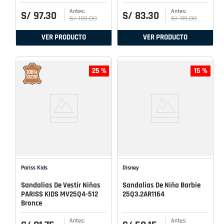
S/
97
.
30
S/
83
.
30
S/
139
.
00
S/
119
.
00
VER PRODUCTO
VER PRODUCTO
25 %
15 %
Pariss Kids
Disney
Sandalias De Vestir Niñas
Sandalias De Niña Barbie
PARISS KIDS MV25Q4-512
25Q3.2AR1164
Bronce