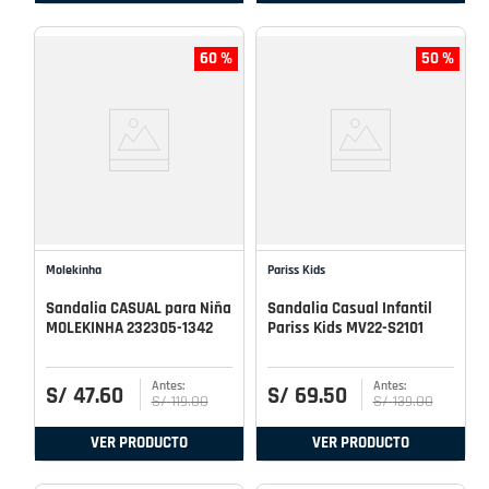
60 %
50 %
Molekinha
Pariss Kids
Sandalia CASUAL para Niña
Sandalia Casual Infantil
MOLEKINHA 232305-1342
Pariss Kids MV22-S2101
S/
47
.
60
S/
69
.
50
S/
119
.
00
S/
139
.
00
VER PRODUCTO
VER PRODUCTO