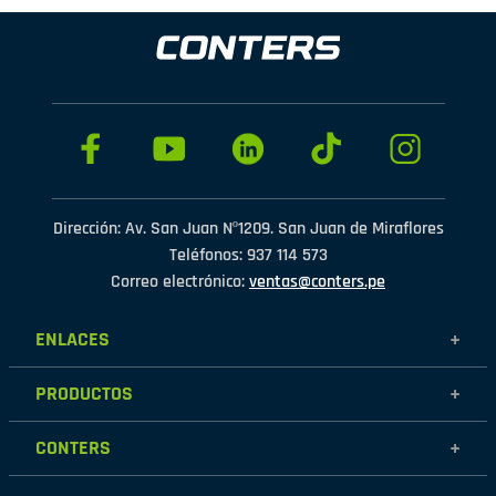
Dirección: Av. San Juan Nº1209. San Juan de Miraflores
Teléfonos: 937 114 573
Correo electrónico:
ventas@conters.pe
ENLACES
+
Mujer
PRODUCTOS
+
Hombre
Calzados
Niños
CONTERS
+
Zapatillas
Outlet
Nosotros
Accesorios