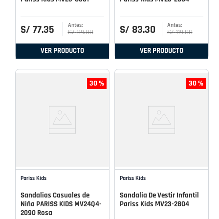
S/
77
.
35
S/
83
.
30
S/
119
.
00
S/
119
.
00
VER PRODUCTO
VER PRODUCTO
30 %
30 %
Pariss Kids
Pariss Kids
Sandalias Casuales de
Sandalia De Vestir Infantil
Niña PARISS KIDS MV24Q4-
Pariss Kids MV23-2804
2090 Rosa