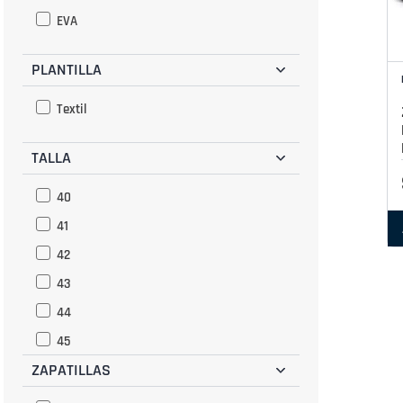
EVA
PLANTILLA
Textil
TALLA
40
41
42
43
44
45
ZAPATILLAS
46