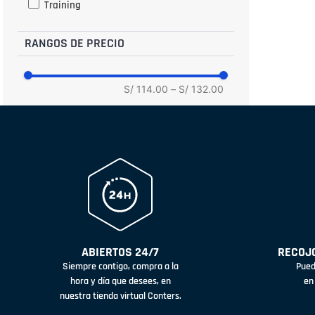
Training
RANGOS DE PRECIO
S/ 114.00
–
S/ 132.00
ABIERTOS 24/7
RECOJO
Siempre contigo, compra a la
Pued
hora y día que desees, en
en
nuestra tienda virtual Conters.