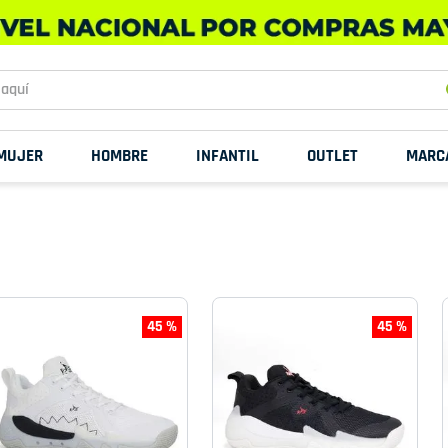
uí
MUJER
HOMBRE
INFANTIL
OUTLET
MARC
45 %
45 %