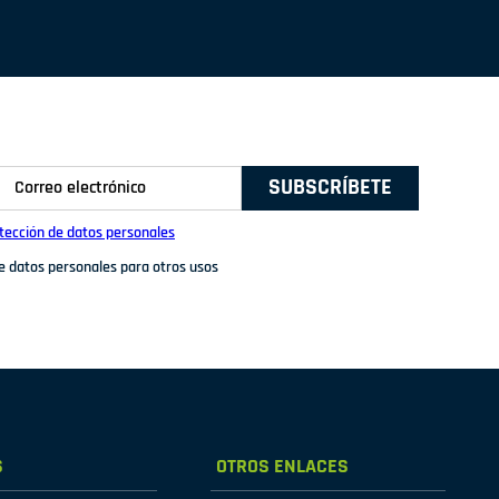
SUBSCRÍBETE
otección de datos personales
de datos personales para otros usos
S
OTROS ENLACES