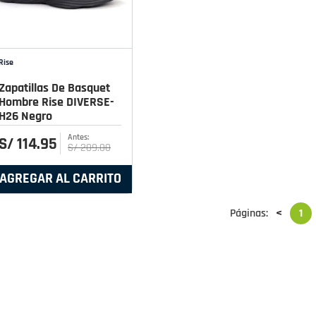
Rise
Zapatillas De Basquet
Hombre Rise DIVERSE-
H26 Negro
S/
114
.
95
S/
209
.
00
AGREGAR AL CARRITO
Páginas:
<
1