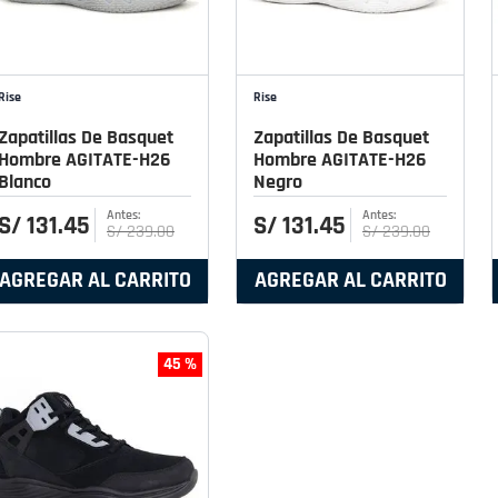
Rise
Rise
Zapatillas De Basquet
Zapatillas De Basquet
Hombre AGITATE-H26
Hombre AGITATE-H26
Blanco
Negro
S/
131
.
45
S/
131
.
45
S/
239
.
00
S/
239
.
00
AGREGAR AL CARRITO
AGREGAR AL CARRITO
45 %