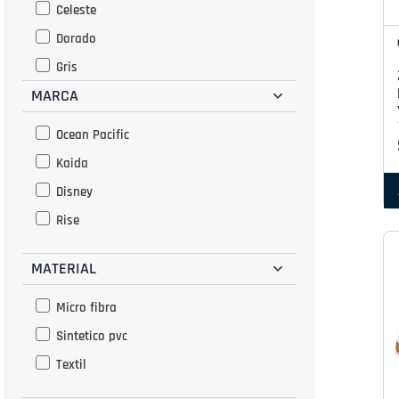
Celeste
Dorado
Gris
MARCA
Marino
Marron
Ocean Pacific
Morado
Kaida
Multicolor
Disney
Naranja
Rise
Negro
MATERIAL
Olivo
Oro Rosado
Micro fibra
Plata
Sintetico pvc
Rojo
Textil
Rosado