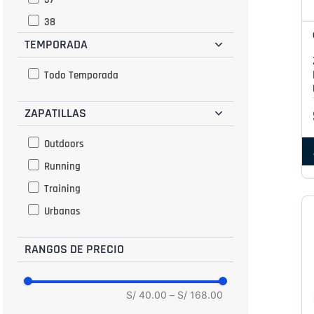
38
TEMPORADA
39
39.5
Todo Temporada
40
ZAPATILLAS
40.5
41
Outdoors
42
Running
42.5
Training
43
Urbanas
43.5
44
RANGOS DE PRECIO
45
46
S/ 40.00
–
S/ 168.00