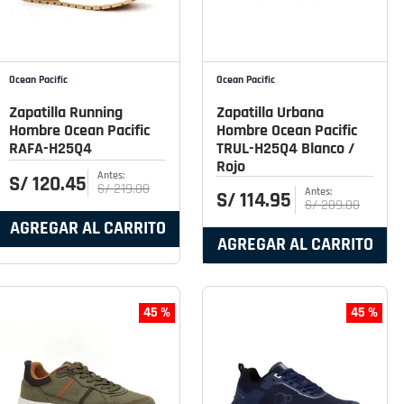
Ocean Pacific
Ocean Pacific
Zapatilla Running
Zapatilla Urbana
Hombre Ocean Pacific
Hombre Ocean Pacific
RAFA-H25Q4
TRUL-H25Q4 Blanco /
Rojo
S/
120
.
45
S/
219
.
00
S/
114
.
95
S/
209
.
00
AGREGAR AL CARRITO
AGREGAR AL CARRITO
45 %
45 %