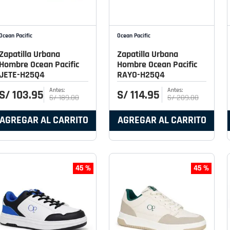
Ocean Pacific
Ocean Pacific
Zapatilla Urbana
Zapatilla Urbana
Hombre Ocean Pacific
Hombre Ocean Pacific
JETE-H25Q4
RAYO-H25Q4
S/
103
.
95
S/
114
.
95
S/
189
.
00
S/
209
.
00
AGREGAR AL CARRITO
AGREGAR AL CARRITO
45 %
45 %