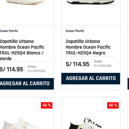
Ocean Pacific
Ocean Pacific
Zapatilla Urbana
Zapatilla Urbana
Hombre Ocean Pacific
Hombre Ocean Pacific
TRUL-H25Q4 Blanco /
TRUL-H25Q4 Negro
Verde
S/
114
.
95
S/
209
.
00
S/
114
.
95
S/
209
.
00
AGREGAR AL CARRITO
AGREGAR AL CARRITO
45 %
45 %