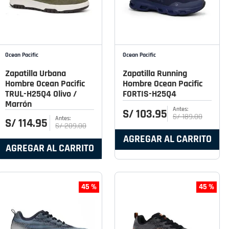
Ocean Pacific
Ocean Pacific
Zapatilla Urbana
Zapatilla Running
Hombre Ocean Pacific
Hombre Ocean Pacific
TRUL-H25Q4 Olivo /
FORTIS-H25Q4
Marrón
S/
103
.
95
S/
189
.
00
S/
114
.
95
S/
209
.
00
AGREGAR AL CARRITO
AGREGAR AL CARRITO
45 %
45 %