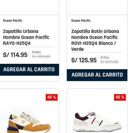
Ocean Pacific
Ocean Pacific
Zapatilla Urbana
Zapatilla Botín Urbano
Hombre Ocean Pacific
Hombre Ocean Pacific
RAYO-H25Q4
ROVI-H25Q4 Blanco /
Verde
S/
114
.
95
S/
209
.
00
S/
125
.
95
S/
229
.
00
AGREGAR AL CARRITO
AGREGAR AL CARRITO
45 %
45 %