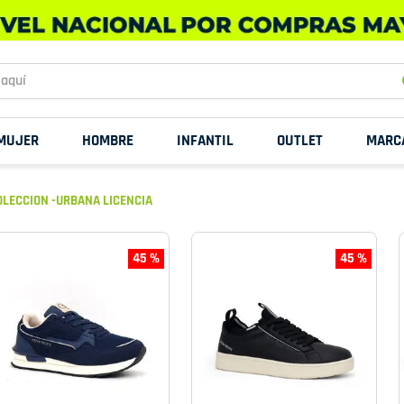
uí
MUJER
HOMBRE
INFANTIL
OUTLET
MARC
LECCION -URBANA LICENCIA
45 %
45 %