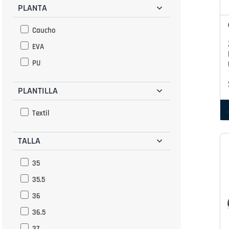
Verde
PLANTA
Hueso
Caucho
EVA
PU
PLANTILLA
Textil
TALLA
35
35.5
36
36.5
37