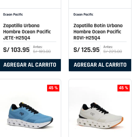
Ocean Pacific
Ocean Pacific
Zapatilla Urbana
Zapatilla Botín Urbano
Hombre Ocean Pacific
Hombre Ocean Pacific
JETE-H25Q4
ROVI-H25Q4
S/
103
.
95
S/
125
.
95
S/
189
.
00
S/
229
.
00
AGREGAR AL CARRITO
AGREGAR AL CARRITO
45 %
45 %