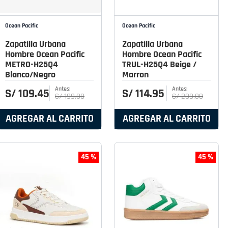
Ocean Pacific
Ocean Pacific
Zapatilla Urbana
Zapatilla Urbana
Hombre Ocean Pacific
Hombre Ocean Pacific
METRO-H25Q4
TRUL-H25Q4 Beige /
Blanco/Negro
Marron
S/
109
.
45
S/
114
.
95
S/
199
.
00
S/
209
.
00
AGREGAR AL CARRITO
AGREGAR AL CARRITO
45 %
45 %