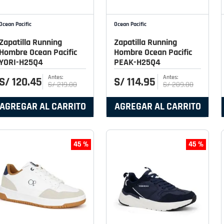
Ocean Pacific
Ocean Pacific
Zapatilla Running
Zapatilla Running
Hombre Ocean Pacific
Hombre Ocean Pacific
YORI-H25Q4
PEAK-H25Q4
S/
120
.
45
S/
114
.
95
S/
219
.
00
S/
209
.
00
AGREGAR AL CARRITO
AGREGAR AL CARRITO
45 %
45 %