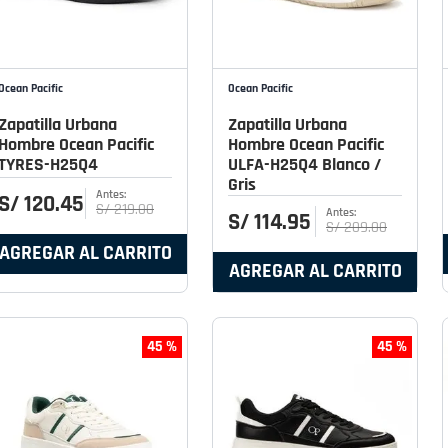
Ocean Pacific
Ocean Pacific
Zapatilla Urbana
Zapatilla Urbana
Hombre Ocean Pacific
Hombre Ocean Pacific
TYRES-H25Q4
ULFA-H25Q4 Blanco /
Gris
S/
120
.
45
S/
219
.
00
S/
114
.
95
S/
209
.
00
AGREGAR AL CARRITO
AGREGAR AL CARRITO
45 %
45 %