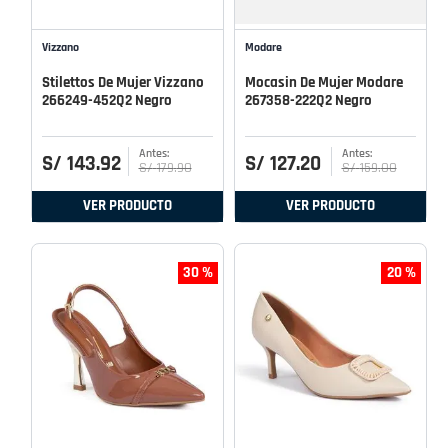
Vizzano
Modare
Stilettos De Mujer Vizzano
Mocasin De Mujer Modare
266249-452Q2 Negro
267358-222Q2 Negro
S/
143
.
92
S/
127
.
20
S/
179
.
90
S/
159
.
00
VER PRODUCTO
VER PRODUCTO
30 %
20 %