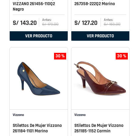
VIZZANO 261456-110Q2
267358-222Q2 Marino
Negro
S/
143
.
20
S/
127
.
20
S/
179
.
00
S/
159
.
00
VER PRODUCTO
VER PRODUCTO
30 %
30 %
Vizzano
Vizzano
Stilettos De Mujer Vizzano
Stilettos De Mujer Vizzano
261184-1101 Marino
261185-1152 Carmin