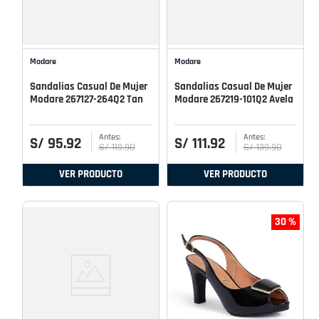
Modare
Modare
Sandalias Casual De Mujer
Sandalias Casual De Mujer
Modare 267127-264Q2 Tan
Modare 267219-101Q2 Avela
S/
95
.
92
S/
111
.
92
S/
119
.
90
S/
139
.
90
VER PRODUCTO
VER PRODUCTO
30 %