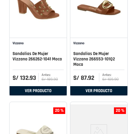
Vizzano
Vizzano
Sandalias De Mujer
Sandalias De Mujer
Vizzano 266262-1041 Moca
Vizzano 266553-101Q2
Moca
S/
132
.
93
S/
87
.
92
S/
189
.
90
S/
109
.
90
VER PRODUCTO
VER PRODUCTO
20 %
20 %