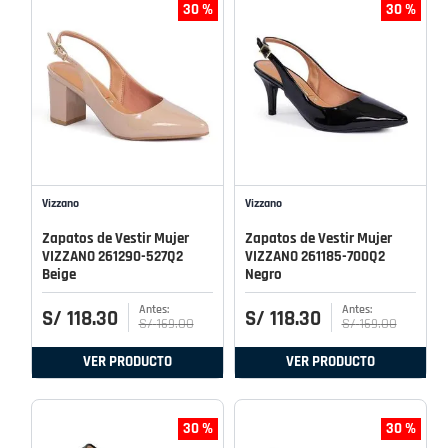
30 %
30 %
Vizzano
Vizzano
Zapatos de Vestir Mujer
Zapatos de Vestir Mujer
VIZZANO 261290-527Q2
VIZZANO 261185-700Q2
Beige
Negro
S/
118
.
30
S/
118
.
30
S/
169
.
00
S/
169
.
00
VER PRODUCTO
VER PRODUCTO
30 %
30 %