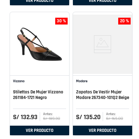
VER PRODUCTO
VER PRODUCTO
30 %
20 %
Vizzano
Modare
Stilettos De Mujer Vizzano
Zapatos De Vestir Mujer
261184-1721 Negro
Modare 267340-101Q2 Beige
S/
132
.
93
S/
135
.
20
S/
189
.
90
S/
169
.
00
VER PRODUCTO
VER PRODUCTO