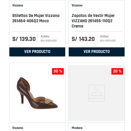
Vizzano
Vizzano
Stilettos De Mujer Vizzano
Zapatos de Vestir Mujer
261464-406Q2 Moca
VIZZANO 261456-110Q2
Crema
S/
139
.
30
S/
143
.
20
S/
199
.
00
S/
179
.
00
VER PRODUCTO
VER PRODUCTO
30 %
20 %
Vizzano
Modare