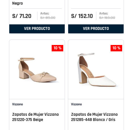
Negro
S/
71
.
20
S/
152
.
10
S/
89
.
00
S/
169
.
00
VER PRODUCTO
VER PRODUCTO
10 %
10 %
Vizzano
Vizzano
Zapatos de Mujer Vizzano
Zapatos de Mujer Vizzano
251220-375 Beige
251285-448 Blanco / Gris