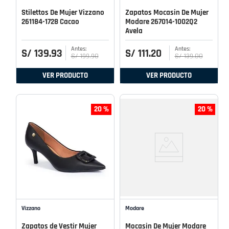
Stilettos De Mujer Vizzano
Zapatos Mocasin De Mujer
261184-1728 Cacao
Modare 267014-1002Q2
Avela
S/
139
.
93
S/
111
.
20
S/
199
.
90
S/
139
.
00
VER PRODUCTO
VER PRODUCTO
20 %
20 %
Vizzano
Modare
Zapatos de Vestir Mujer
Mocasin De Mujer Modare