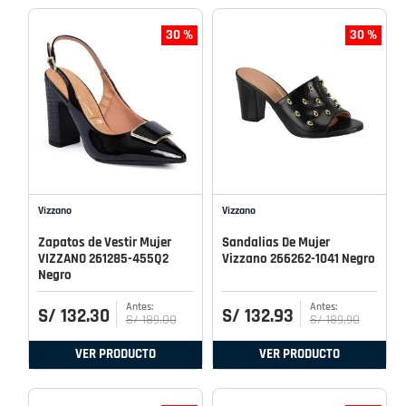
30 %
30 %
Vizzano
Vizzano
Zapatos de Vestir Mujer
Sandalias De Mujer
VIZZANO 261285-455Q2
Vizzano 266262-1041 Negro
Negro
S/
132
.
30
S/
132
.
93
S/
189
.
00
S/
189
.
90
VER PRODUCTO
VER PRODUCTO