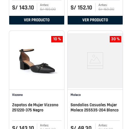
S/
143
.
10
S/
152
.
10
S/
159
.
00
S/
169
.
00
VER PRODUCTO
VER PRODUCTO
10 %
30 %
Vizzano
Moleca
Zapatos de Mujer Vizzano
Sandalias Casuales Mujer
251220-375 Negro
Moleca 255535-204 Blanco
S/
143
.
10
S/
48
.
30