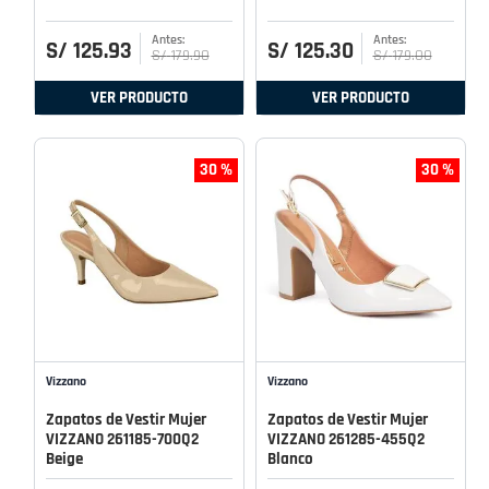
S/
125
.
93
S/
125
.
30
S/
179
.
90
S/
179
.
00
VER PRODUCTO
VER PRODUCTO
30 %
30 %
Vizzano
Vizzano
Zapatos de Vestir Mujer
Zapatos de Vestir Mujer
VIZZANO 261185-700Q2
VIZZANO 261285-455Q2
Beige
Blanco