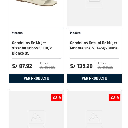
Vizzano
Modare
Sandalias De Mujer
Sandalias Casual De Mujer
Vizzano 266553-101Q2
Modare 267151-145Q2 Nude
Blanco 35
S/
87
.
92
S/
135
.
20
S/
109
.
90
S/
169
.
00
VER PRODUCTO
VER PRODUCTO
20 %
20 %