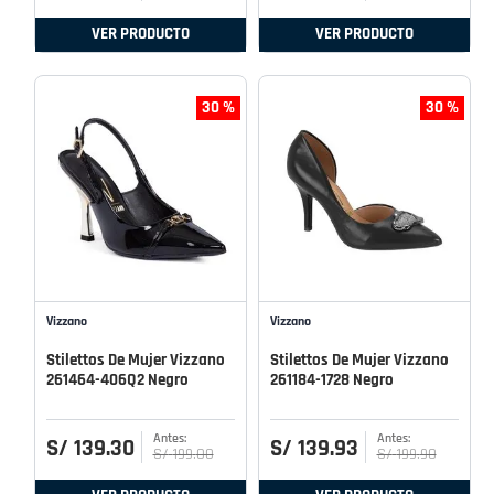
VER PRODUCTO
VER PRODUCTO
30 %
30 %
Vizzano
Vizzano
Stilettos De Mujer Vizzano
Stilettos De Mujer Vizzano
261464-406Q2 Negro
261184-1728 Negro
S/
139
.
30
S/
139
.
93
S/
199
.
00
S/
199
.
90