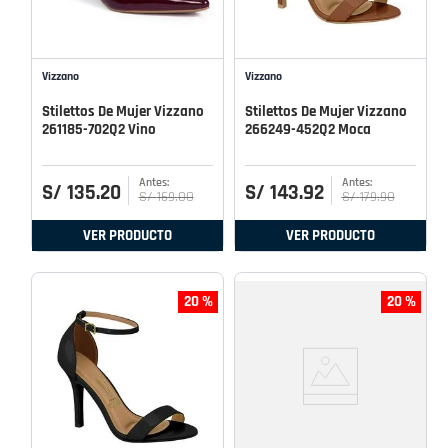
Vizzano
Vizzano
Stilettos De Mujer Vizzano
Stilettos De Mujer Vizzano
261185-702Q2 Vino
266249-452Q2 Moca
S/
135
.
20
S/
143
.
92
S/
169
.
00
S/
179
.
90
VER PRODUCTO
VER PRODUCTO
20 %
20 %