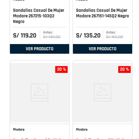
Sandalias Casual De Mujer
Sandalias Casual De Mujer
Modare 267215-103Q2
Modare 267151-145Q2 Negro
Negro
S/
119
.
20
S/
135
.
20
S/
149
.
00
S/
169
.
00
VER PRODUCTO
VER PRODUCTO
20 %
20 %
Modare
Modare