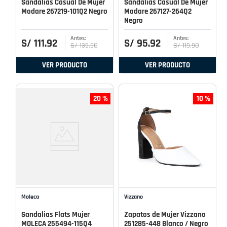
Sandalias Casual De Mujer
Sandalias Casual De Mujer
Modare 267219-101Q2 Negro
Modare 267127-264Q2
Negro
S/
111
.
92
S/
95
.
92
S/
139
.
90
S/
119
.
90
VER PRODUCTO
VER PRODUCTO
20 %
10 %
Moleca
Vizzano
Sandalias Flats Mujer
Zapatos de Mujer Vizzano
MOLECA 255494-115Q4
251285-448 Blanco / Negro