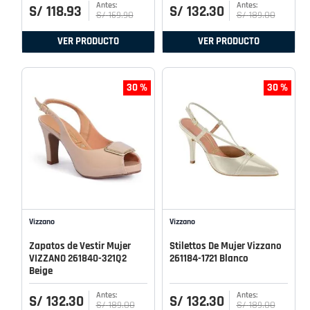
S/
118
.
93
S/
132
.
30
S/
169
.
90
S/
189
.
00
VER PRODUCTO
VER PRODUCTO
30 %
30 %
Vizzano
Vizzano
Zapatos de Vestir Mujer
Stilettos De Mujer Vizzano
VIZZANO 261840-321Q2
261184-1721 Blanco
Beige
S/
132
.
30
S/
132
.
30
S/
189
.
00
S/
189
.
00