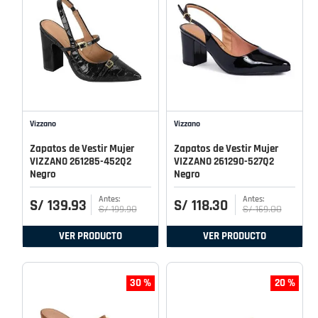
Vizzano
Vizzano
Zapatos de Vestir Mujer
Zapatos de Vestir Mujer
VIZZANO 261285-452Q2
VIZZANO 261290-527Q2
Negro
Negro
S/
139
.
93
S/
118
.
30
S/
199
.
90
S/
169
.
00
VER PRODUCTO
VER PRODUCTO
30 %
20 %