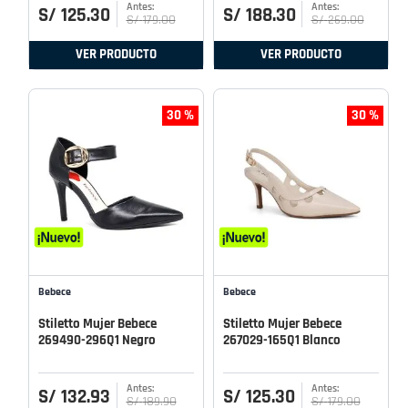
S/
125
.
30
S/
188
.
30
S/
179
.
00
S/
269
.
00
VER PRODUCTO
VER PRODUCTO
30 %
30 %
Bebece
Bebece
Stiletto Mujer Bebece
Stiletto Mujer Bebece
269490-296Q1 Negro
267029-165Q1 Blanco
S/
132
.
93
S/
125
.
30
S/
189
.
90
S/
179
.
00