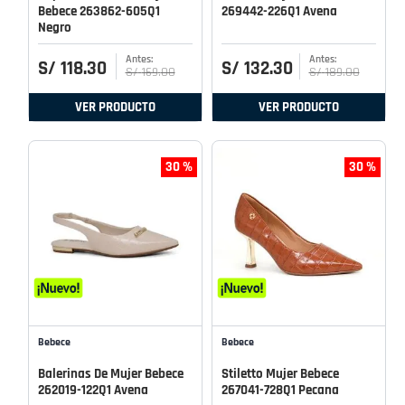
Bebece 263862-605Q1
269442-226Q1 Avena
Negro
S/
118
.
30
S/
132
.
30
S/
169
.
00
S/
189
.
00
VER PRODUCTO
VER PRODUCTO
30 %
30 %
Bebece
Bebece
Balerinas De Mujer Bebece
Stiletto Mujer Bebece
262019-122Q1 Avena
267041-728Q1 Pecana