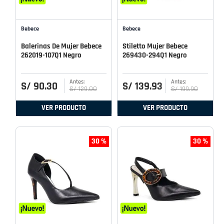
Bebece
Bebece
Balerinas De Mujer Bebece
Stiletto Mujer Bebece
262019-107Q1 Negro
269430-294Q1 Negro
S/
90
.
30
S/
139
.
93
S/
129
.
00
S/
199
.
90
VER PRODUCTO
VER PRODUCTO
30 %
30 %