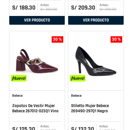
S/
188
.
30
S/
209
.
30
S/
269
.
00
S/
299
.
00
VER PRODUCTO
VER PRODUCTO
30 %
30 %
Bebece
Bebece
Zapatos De Vestir Mujer
Stiletto Mujer Bebece
Bebece 267012-023Q1 Vino
269490-297Q1 Negro
S/
125
.
30
S/
132
.
30