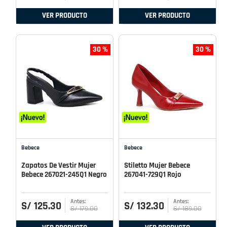
VER PRODUCTO
VER PRODUCTO
30 %
30 %
Bebece
Bebece
Zapatos De Vestir Mujer
Stiletto Mujer Bebece
Bebece 267021-245Q1 Negro
267041-729Q1 Rojo
S/
125
.
30
S/
132
.
30
S/
179
.
00
S/
189
.
00