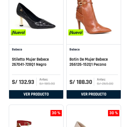
Bebece
Bebece
Stiletto Mujer Bebece
Botin De Mujer Bebece
267041-728Q1 Negro
266126-152Q1 Pecana
S/
132
.
93
S/
188
.
30
S/
189
.
90
S/
269
.
00
VER PRODUCTO
VER PRODUCTO
30 %
30 %