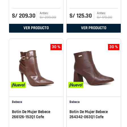
S/
209
.
30
S/
125
.
30
S/
299
.
00
S/
179
.
00
VER PRODUCTO
VER PRODUCTO
30 %
30 %
Bebece
Bebece
Botin De Mujer Bebece
Botin De Mujer Bebece
266126-152Q1 Cafe
264342-063Q1 Cafe