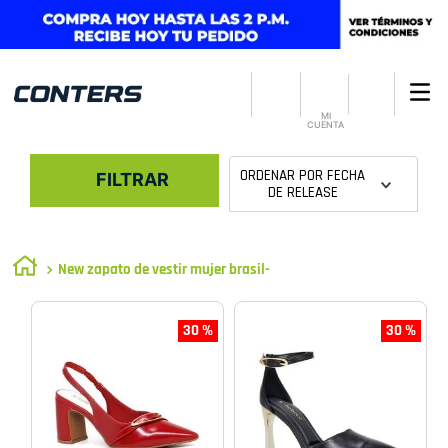
MI
CUENTA
ORDENAR POR
FECHA
FILTRAR
DE RELEASE
New zapato de vestir mujer brasil-
30 %
30 %