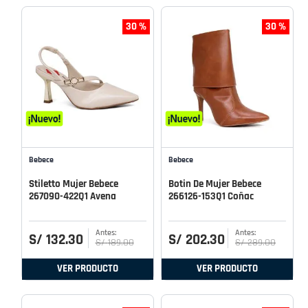
30 %
30 %
Bebece
Bebece
Stiletto Mujer Bebece
Botin De Mujer Bebece
267090-422Q1 Avena
266126-153Q1 Coñac
S/
132
.
30
S/
202
.
30
S/
189
.
00
S/
289
.
00
VER PRODUCTO
VER PRODUCTO