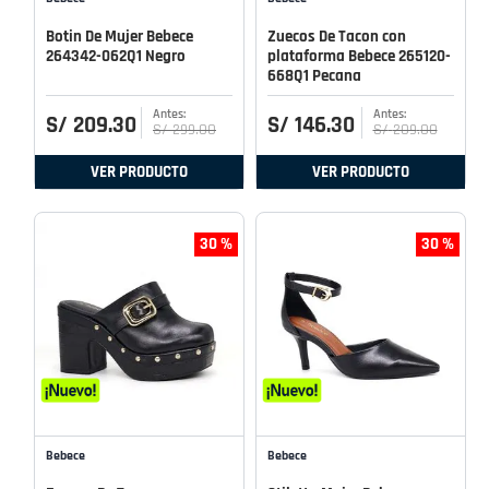
Botin De Mujer Bebece
Zuecos De Tacon con
264342-062Q1 Negro
plataforma Bebece 265120-
668Q1 Pecana
S/
209
.
30
S/
146
.
30
S/
299
.
00
S/
209
.
00
VER PRODUCTO
VER PRODUCTO
30 %
30 %
Bebece
Bebece