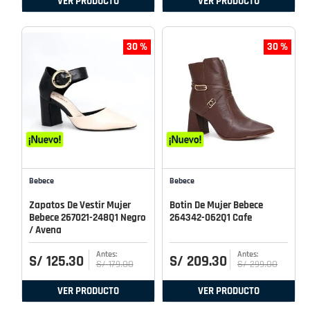
VER PRODUCTO
VER PRODUCTO
30 %
30 %
Bebece
Bebece
Zapatos De Vestir Mujer
Botin De Mujer Bebece
Bebece 267021-248Q1 Negro
264342-062Q1 Cafe
/ Avena
S/
125
.
30
S/
209
.
30
S/
179
.
00
S/
299
.
00
VER PRODUCTO
VER PRODUCTO