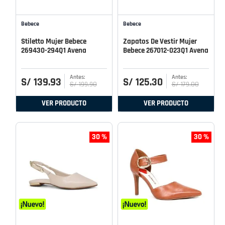
Bebece
Bebece
Stiletto Mujer Bebece
Zapatos De Vestir Mujer
269430-294Q1 Avena
Bebece 267012-023Q1 Avena
S/
139
.
93
S/
125
.
30
S/
199
.
90
S/
179
.
00
VER PRODUCTO
VER PRODUCTO
30 %
30 %