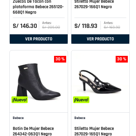
Zuecos De Tacon con
Stiletto Mujer Bebece
plataforma Bebece 265120-
267029-166Q1 Negro
668Q1 Negro
S/
146
.
30
S/
118
.
93
S/
209
.
00
S/
169
.
90
VER PRODUCTO
VER PRODUCTO
30 %
30 %
Bebece
Bebece
Botin De Mujer Bebece
Stiletto Mujer Bebece
264342-063Q1 Negro
267029-165Q1 Negro