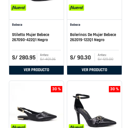
Bebece
Bebece
Stiletto Mujer Bebece
Balerinas De Mujer Bebece
267090-422Q1 Negro
262019-122Q1 Negro
S/
280
.
95
S/
90
.
30
S/
401
.
36
S/
129
.
00
VER PRODUCTO
VER PRODUCTO
30 %
30 %