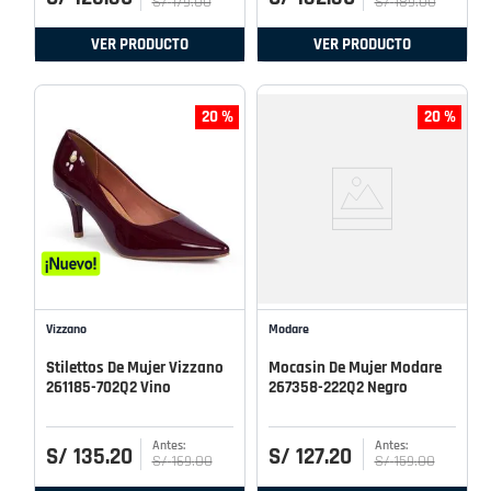
S/
179
.
00
S/
189
.
00
VER PRODUCTO
VER PRODUCTO
20 %
20 %
Vizzano
Modare
Stilettos De Mujer Vizzano
Mocasin De Mujer Modare
261185-702Q2 Vino
267358-222Q2 Negro
S/
135
.
20
S/
127
.
20
S/
169
.
00
S/
159
.
00