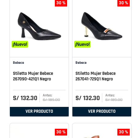
30 %
30 %
Bebece
Bebece
Stiletto Mujer Bebece
Stiletto Mujer Bebece
267090-421Q1 Negro
267041-729Q1 Negro
S/
132
.
30
S/
132
.
30
S/
189
.
00
S/
189
.
00
VER PRODUCTO
VER PRODUCTO
30 %
30 %