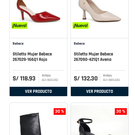
Bebece
Bebece
Stiletto Mujer Bebece
Stiletto Mujer Bebece
267029-166Q1 Rojo
267090-421Q1 Avena
S/
118
.
93
S/
132
.
30
S/
169
.
90
S/
189
.
00
VER PRODUCTO
VER PRODUCTO
30 %
30 %