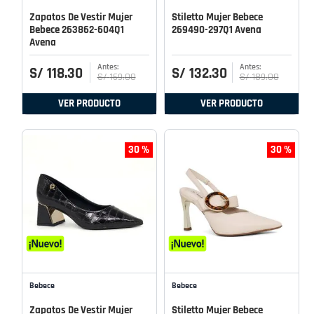
Zapatos De Vestir Mujer
Stiletto Mujer Bebece
Bebece 263862-604Q1
269490-297Q1 Avena
Avena
S/
118
.
30
S/
132
.
30
S/
169
.
00
S/
189
.
00
VER PRODUCTO
VER PRODUCTO
30 %
30 %
Bebece
Bebece
Zapatos De Vestir Mujer
Stiletto Mujer Bebece