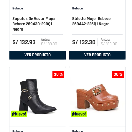
Bebece
Bebece
Zapatos De Vestir Mujer
Stiletto Mujer Bebece
Bebece 269430-290Q1
269442-226Q1 Negro
Negro
S/
132
.
93
S/
132
.
30
S/
189
.
90
S/
189
.
00
VER PRODUCTO
VER PRODUCTO
30 %
30 %
Bebece
Bebece