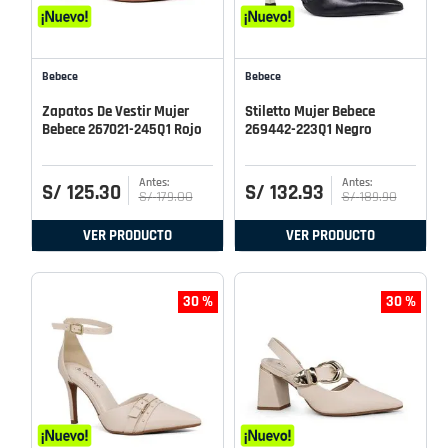
Bebece
Bebece
Zapatos De Vestir Mujer
Stiletto Mujer Bebece
Bebece 267021-245Q1 Rojo
269442-223Q1 Negro
S/
125
.
30
S/
132
.
93
S/
179
.
00
S/
189
.
90
VER PRODUCTO
VER PRODUCTO
30 %
30 %