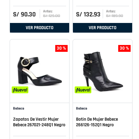
S/
90
.
30
S/
132
.
93
S/
129
.
00
S/
189
.
90
VER PRODUCTO
VER PRODUCTO
30 %
30 %
Bebece
Bebece
Zapatos De Vestir Mujer
Botin De Mujer Bebece
Bebece 267021-248Q1 Negro
266126-152Q1 Negro