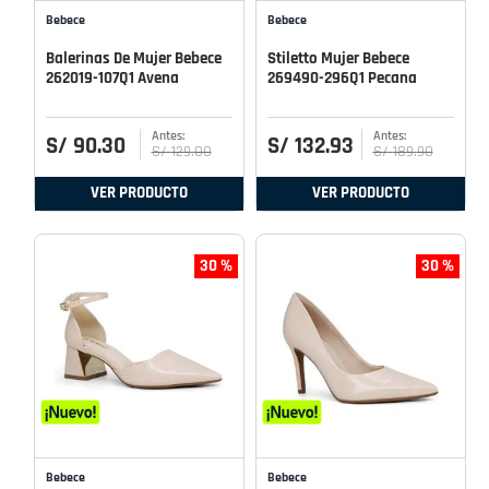
Bebece
Bebece
Balerinas De Mujer Bebece
Stiletto Mujer Bebece
262019-107Q1 Avena
269490-296Q1 Pecana
S/
90
.
30
S/
132
.
93
S/
129
.
00
S/
189
.
90
VER PRODUCTO
VER PRODUCTO
30 %
30 %
Bebece
Bebece