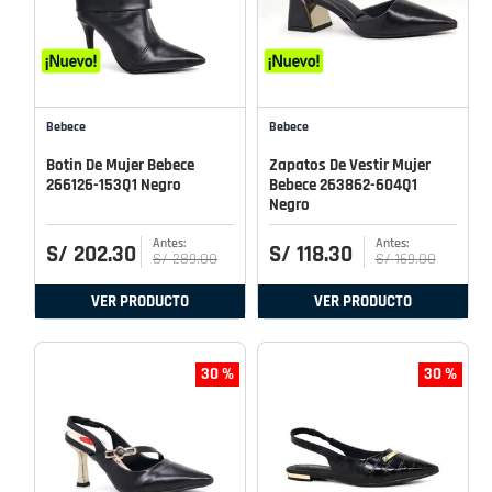
Bebece
Bebece
Botin De Mujer Bebece
Zapatos De Vestir Mujer
266126-153Q1 Negro
Bebece 263862-604Q1
Negro
S/
202
.
30
S/
118
.
30
S/
289
.
00
S/
169
.
00
VER PRODUCTO
VER PRODUCTO
30 %
30 %