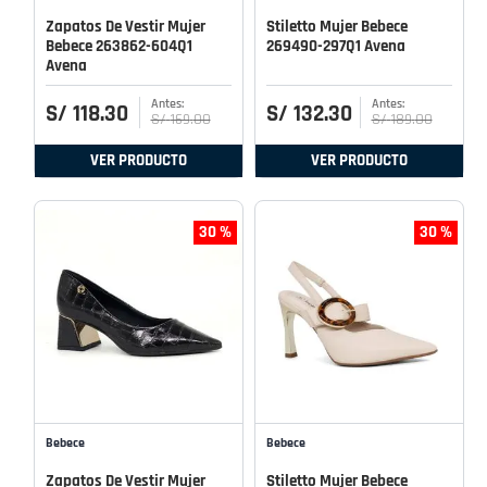
Zapatos De Vestir Mujer
Stiletto Mujer Bebece
Bebece 263862-604Q1
269490-297Q1 Avena
Avena
S/
118
.
30
S/
132
.
30
S/
169
.
00
S/
189
.
00
VER PRODUCTO
VER PRODUCTO
30 %
30 %
Bebece
Bebece
Zapatos De Vestir Mujer
Stiletto Mujer Bebece