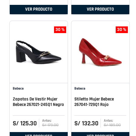
VER PRODUCTO
VER PRODUCTO
30 %
30 %
Bebece
Bebece
Zapatos De Vestir Mujer
Stiletto Mujer Bebece
Bebece 267021-245Q1 Negro
267041-729Q1 Rojo
S/
125
.
30
S/
132
.
30
S/
179
.
00
S/
189
.
00