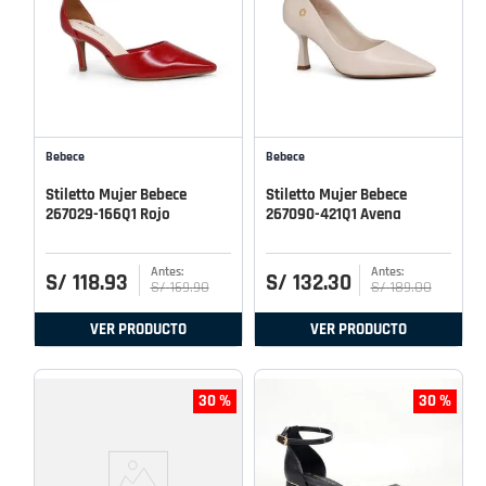
Bebece
Bebece
Stiletto Mujer Bebece
Stiletto Mujer Bebece
267029-166Q1 Rojo
267090-421Q1 Avena
S/
118
.
93
S/
132
.
30
S/
169
.
90
S/
189
.
00
VER PRODUCTO
VER PRODUCTO
30 %
30 %