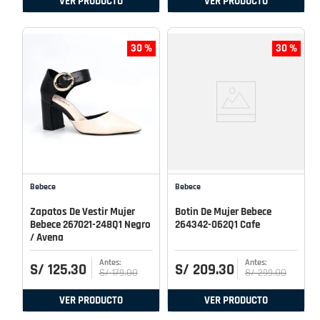
VER PRODUCTO
VER PRODUCTO
30 %
30 %
Bebece
Bebece
Zapatos De Vestir Mujer
Botin De Mujer Bebece
Bebece 267021-248Q1 Negro
264342-062Q1 Cafe
/ Avena
S/
125
.
30
S/
209
.
30
S/
179
.
00
S/
299
.
00
VER PRODUCTO
VER PRODUCTO