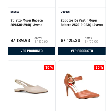
Bebece
Bebece
Stiletto Mujer Bebece
Zapatos De Vestir Mujer
269430-294Q1 Avena
Bebece 267012-023Q1 Avena
S/
139
.
93
S/
125
.
30
S/
199
.
90
S/
179
.
00
VER PRODUCTO
VER PRODUCTO
30 %
30 %