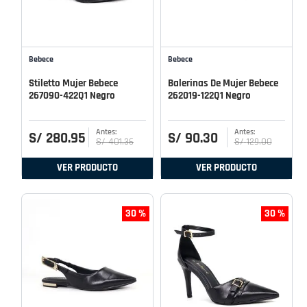
Bebece
Bebece
Stiletto Mujer Bebece
Balerinas De Mujer Bebece
267090-422Q1 Negro
262019-122Q1 Negro
S/
280
.
95
S/
90
.
30
S/
401
.
36
S/
129
.
00
VER PRODUCTO
VER PRODUCTO
30 %
30 %