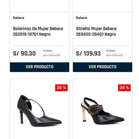
Bebece
Bebece
Balerinas De Mujer Bebece
Stiletto Mujer Bebece
262019-107Q1 Negro
269430-294Q1 Negro
S/
90
.
30
S/
139
.
93
S/
129
.
00
S/
199
.
90
VER PRODUCTO
VER PRODUCTO
30 %
30 %