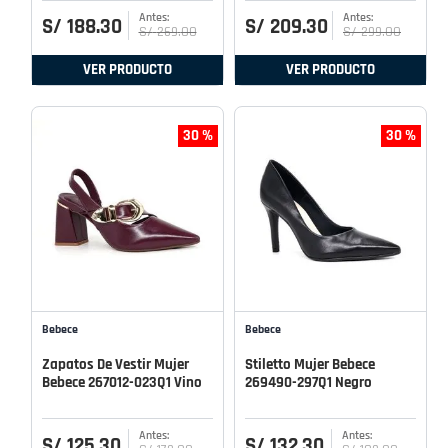
S/
188
.
30
S/
209
.
30
S/
269
.
00
S/
299
.
00
VER PRODUCTO
VER PRODUCTO
30 %
30 %
Bebece
Bebece
Zapatos De Vestir Mujer
Stiletto Mujer Bebece
Bebece 267012-023Q1 Vino
269490-297Q1 Negro
S/
125
.
30
S/
132
.
30