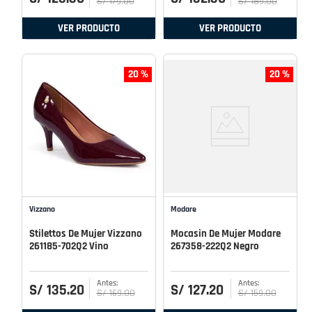
S/
179
.
00
S/
189
.
00
VER PRODUCTO
VER PRODUCTO
20 %
20 %
Vizzano
Modare
Stilettos De Mujer Vizzano
Mocasin De Mujer Modare
261185-702Q2 Vino
267358-222Q2 Negro
S/
135
.
20
S/
127
.
20
S/
169
.
00
S/
159
.
00