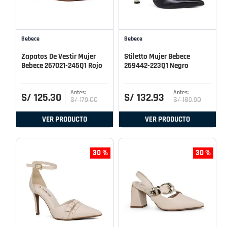
Bebece
Bebece
Zapatos De Vestir Mujer
Stiletto Mujer Bebece
Bebece 267021-245Q1 Rojo
269442-223Q1 Negro
S/
125
.
30
S/
132
.
93
S/
179
.
00
S/
189
.
90
VER PRODUCTO
VER PRODUCTO
30 %
30 %