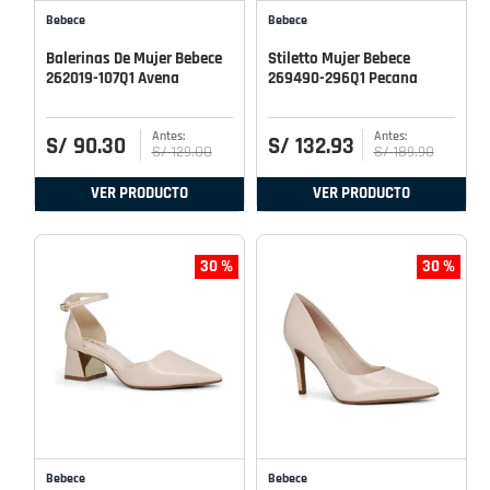
Bebece
Bebece
Balerinas De Mujer Bebece
Stiletto Mujer Bebece
262019-107Q1 Avena
269490-296Q1 Pecana
S/
90
.
30
S/
132
.
93
S/
129
.
00
S/
189
.
90
VER PRODUCTO
VER PRODUCTO
30 %
30 %
Bebece
Bebece