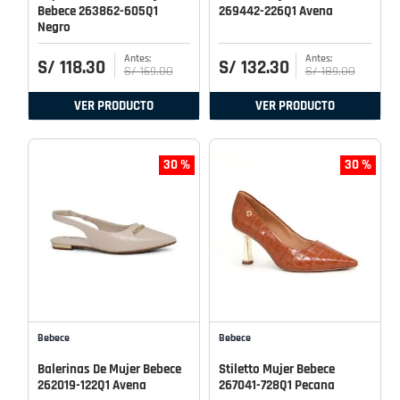
Bebece 263862-605Q1
269442-226Q1 Avena
Negro
S/
118
.
30
S/
132
.
30
S/
169
.
00
S/
189
.
00
VER PRODUCTO
VER PRODUCTO
30 %
30 %
Bebece
Bebece
Balerinas De Mujer Bebece
Stiletto Mujer Bebece
262019-122Q1 Avena
267041-728Q1 Pecana