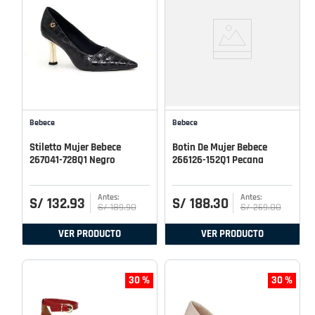
Bebece
Bebece
Stiletto Mujer Bebece
Botin De Mujer Bebece
267041-728Q1 Negro
266126-152Q1 Pecana
S/
132
.
93
S/
188
.
30
S/
189
.
90
S/
269
.
00
VER PRODUCTO
VER PRODUCTO
30 %
30 %