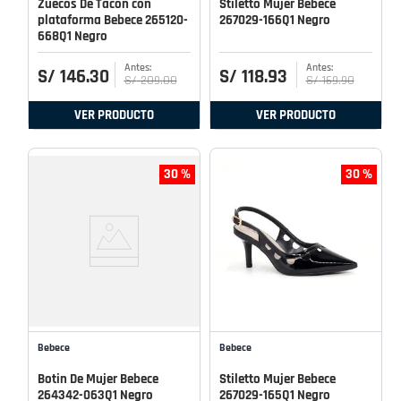
Zuecos De Tacon con
Stiletto Mujer Bebece
plataforma Bebece 265120-
267029-166Q1 Negro
668Q1 Negro
S/
146
.
30
S/
118
.
93
S/
209
.
00
S/
169
.
90
VER PRODUCTO
VER PRODUCTO
30 %
30 %
Bebece
Bebece
Botin De Mujer Bebece
Stiletto Mujer Bebece
264342-063Q1 Negro
267029-165Q1 Negro