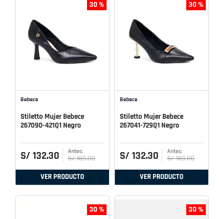
30 %
30 %
Bebece
Bebece
Stiletto Mujer Bebece
Stiletto Mujer Bebece
267090-421Q1 Negro
267041-729Q1 Negro
S/
132
.
30
S/
132
.
30
S/
189
.
00
S/
189
.
00
VER PRODUCTO
VER PRODUCTO
30 %
30 %