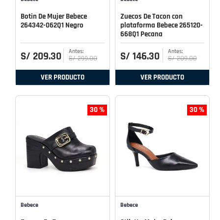
Botin De Mujer Bebece
Zuecos De Tacon con
264342-062Q1 Negro
plataforma Bebece 265120-
668Q1 Pecana
S/
209
.
30
S/
146
.
30
S/
299
.
00
S/
209
.
00
VER PRODUCTO
VER PRODUCTO
30 %
30 %
Bebece
Bebece