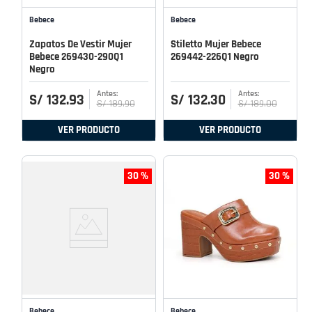
Bebece
Bebece
Zapatos De Vestir Mujer
Stiletto Mujer Bebece
Bebece 269430-290Q1
269442-226Q1 Negro
Negro
S/
132
.
93
S/
132
.
30
S/
189
.
90
S/
189
.
00
VER PRODUCTO
VER PRODUCTO
30 %
30 %
Bebece
Bebece