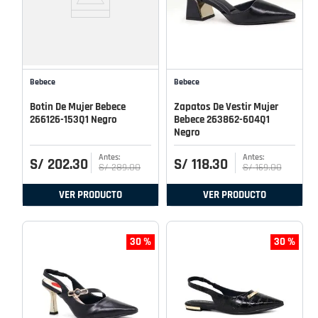
Bebece
Bebece
Botin De Mujer Bebece
Zapatos De Vestir Mujer
266126-153Q1 Negro
Bebece 263862-604Q1
Negro
S/
202
.
30
S/
118
.
30
S/
289
.
00
S/
169
.
00
VER PRODUCTO
VER PRODUCTO
30 %
30 %