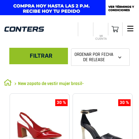
MI
CUENTA
ORDENAR POR
FECHA
FILTRAR
DE RELEASE
New zapato de vestir mujer brasil-
30 %
30 %