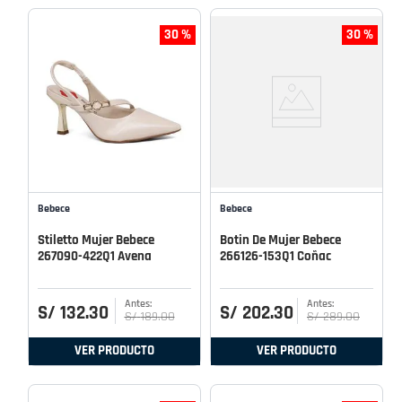
30 %
30 %
Bebece
Bebece
Stiletto Mujer Bebece
Botin De Mujer Bebece
267090-422Q1 Avena
266126-153Q1 Coñac
S/
132
.
30
S/
202
.
30
S/
189
.
00
S/
289
.
00
VER PRODUCTO
VER PRODUCTO