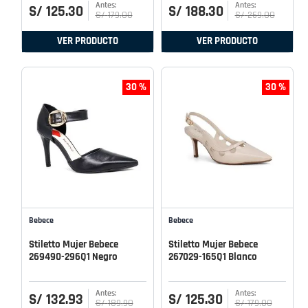
S/
125
.
30
S/
188
.
30
S/
179
.
00
S/
269
.
00
VER PRODUCTO
VER PRODUCTO
30 %
30 %
Bebece
Bebece
Stiletto Mujer Bebece
Stiletto Mujer Bebece
269490-296Q1 Negro
267029-165Q1 Blanco
S/
132
.
93
S/
125
.
30
S/
189
.
90
S/
179
.
00