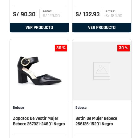
S/
90
.
30
S/
132
.
93
S/
129
.
00
S/
189
.
90
VER PRODUCTO
VER PRODUCTO
30 %
30 %
Bebece
Bebece
Zapatos De Vestir Mujer
Botin De Mujer Bebece
Bebece 267021-248Q1 Negro
266126-152Q1 Negro