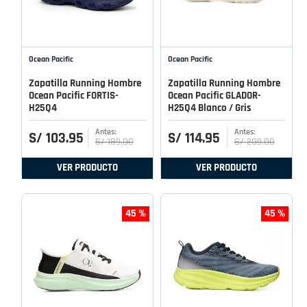
Ocean Pacific
Ocean Pacific
Zapatilla Running Hombre
Zapatilla Running Hombre
Ocean Pacific FORTIS-
Ocean Pacific GLADOR-
H25Q4
H25Q4 Blanco / Gris
S/
103
.
95
S/
114
.
95
S/
189
.
00
S/
209
.
00
VER PRODUCTO
VER PRODUCTO
45 %
45 %