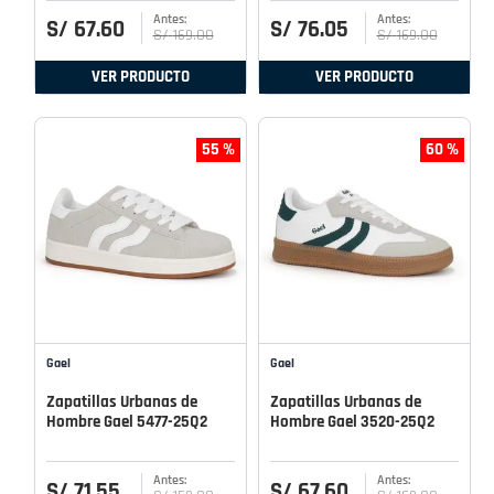
S/
67
.
60
S/
76
.
05
S/
169
.
00
S/
169
.
00
VER PRODUCTO
VER PRODUCTO
55 %
60 %
Gael
Gael
Zapatillas Urbanas de
Zapatillas Urbanas de
Hombre Gael 5477-25Q2
Hombre Gael 3520-25Q2
S/
71
.
55
S/
67
.
60