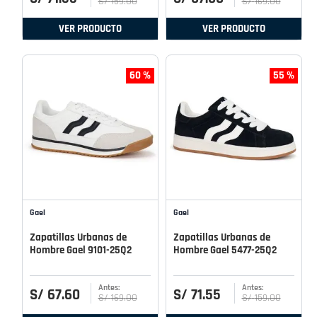
S/
159
.
00
S/
169
.
00
VER PRODUCTO
VER PRODUCTO
60 %
55 %
Gael
Gael
Zapatillas Urbanas de
Zapatillas Urbanas de
Hombre Gael 9101-25Q2
Hombre Gael 5477-25Q2
S/
67
.
60
S/
71
.
55
S/
169
.
00
S/
159
.
00