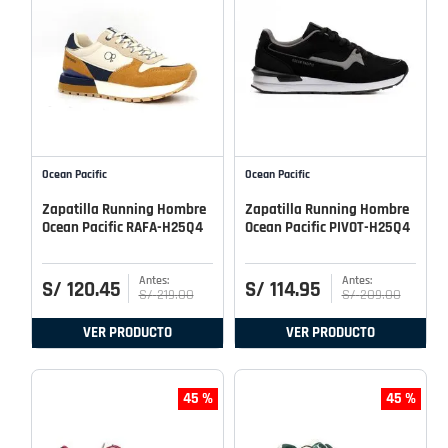
Ocean Pacific
Ocean Pacific
Zapatilla Running Hombre
Zapatilla Running Hombre
Ocean Pacific RAFA-H25Q4
Ocean Pacific PIVOT-H25Q4
S/
120
.
45
S/
114
.
95
S/
219
.
00
S/
209
.
00
VER PRODUCTO
VER PRODUCTO
45 %
45 %