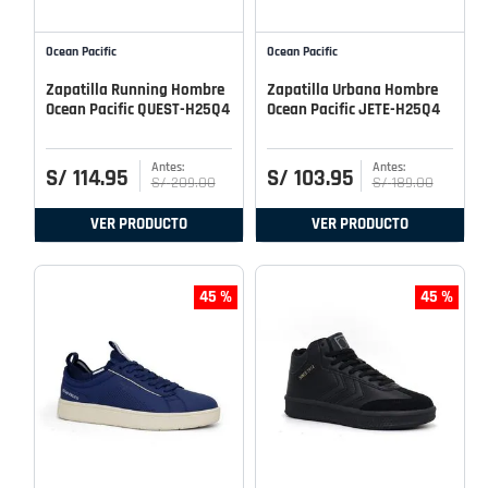
Ocean Pacific
Ocean Pacific
Zapatilla Running Hombre
Zapatilla Urbana Hombre
Ocean Pacific QUEST-H25Q4
Ocean Pacific JETE-H25Q4
S/
114
.
95
S/
103
.
95
S/
209
.
00
S/
189
.
00
VER PRODUCTO
VER PRODUCTO
45 %
45 %