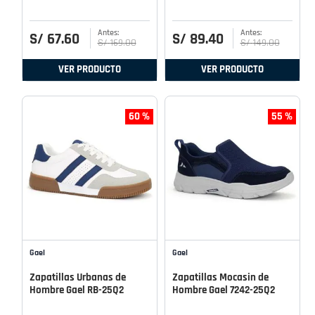
S/
67
.
60
S/
89
.
40
S/
169
.
00
S/
149
.
00
VER PRODUCTO
VER PRODUCTO
60 %
55 %
Gael
Gael
Zapatillas Urbanas de
Zapatillas Mocasin de
Hombre Gael RB-25Q2
Hombre Gael 7242-25Q2