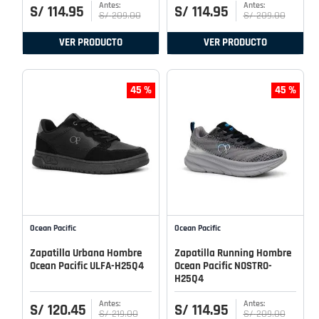
S/
114
.
95
S/
114
.
95
S/
209
.
00
S/
209
.
00
VER PRODUCTO
VER PRODUCTO
45 %
45 %
Ocean Pacific
Ocean Pacific
Zapatilla Urbana Hombre
Zapatilla Running Hombre
Ocean Pacific ULFA-H25Q4
Ocean Pacific NOSTRO-
H25Q4
S/
120
.
45
S/
114
.
95
S/
219
.
00
S/
209
.
00