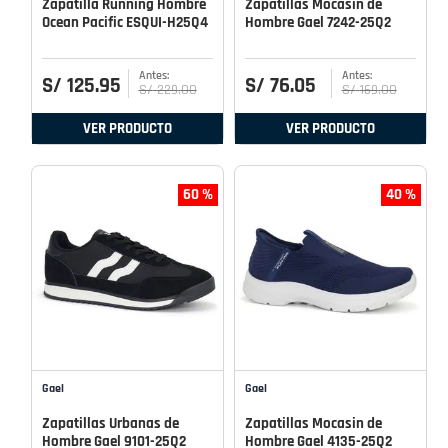
Zapatilla Running Hombre
Zapatillas Mocasin de
Ocean Pacific ESQUI-H25Q4
Hombre Gael 7242-25Q2
S/
125
.
95
S/
76
.
05
S/
229
.
00
S/
169
.
00
VER PRODUCTO
VER PRODUCTO
60 %
40 %
Gael
Gael
Zapatillas Urbanas de
Zapatillas Mocasin de
Hombre Gael 9101-25Q2
Hombre Gael 4135-25Q2