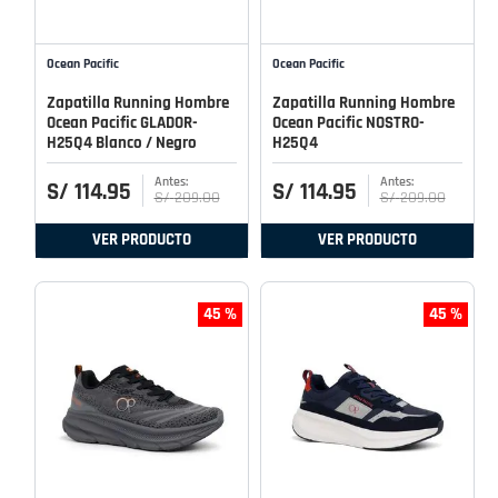
Ocean Pacific
Ocean Pacific
Zapatilla Running Hombre
Zapatilla Running Hombre
Ocean Pacific GLADOR-
Ocean Pacific NOSTRO-
H25Q4 Blanco / Negro
H25Q4
S/
114
.
95
S/
114
.
95
S/
209
.
00
S/
209
.
00
VER PRODUCTO
VER PRODUCTO
45 %
45 %