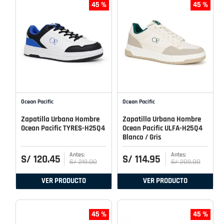
45 %
45 %
Ocean Pacific
Ocean Pacific
Zapatilla Urbana Hombre
Zapatilla Urbana Hombre
Ocean Pacific TYRES-H25Q4
Ocean Pacific ULFA-H25Q4
Blanco / Gris
S/
120
.
45
S/
114
.
95
S/
219
.
00
S/
209
.
00
VER PRODUCTO
VER PRODUCTO
45 %
45 %