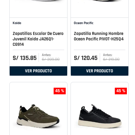
Kaida
Ocean Pacific
Zapatillas Escolar De Cuero
Zapatilla Running Hombre
Juvenil Kaida JA26Q1-
Ocean Pacific PIVOT-H25Q4
CG914
S/
135
.
85
S/
120
.
45
S/
209
.
00
S/
219
.
00
VER PRODUCTO
VER PRODUCTO
45 %
45 %