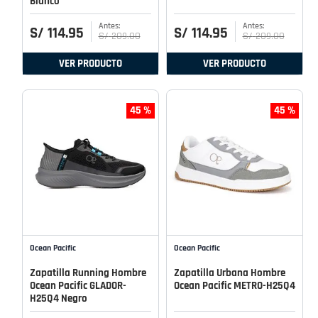
Blanco
S/
114
.
95
S/
114
.
95
S/
209
.
00
S/
209
.
00
VER PRODUCTO
VER PRODUCTO
45 %
45 %
Ocean Pacific
Ocean Pacific
Zapatilla Running Hombre
Zapatilla Urbana Hombre
Ocean Pacific GLADOR-
Ocean Pacific METRO-H25Q4
H25Q4 Negro