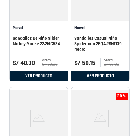
Marvel
Marvel
Sandalias De Niño Slider
Sandalias Casual Niño
Mickey Mouse 22.2MC634
Spiderman 25Q4.2SN1139
Negro
S/
48
.
30
S/
50
.
15
S/
69
.
00
S/
59
.
00
VER PRODUCTO
VER PRODUCTO
30 %