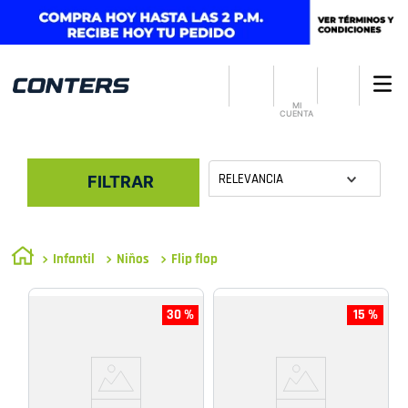
MI
CUENTA
RELEVANCIA
FILTRAR
Infantil
Niños
Flip flop
30 %
15 %