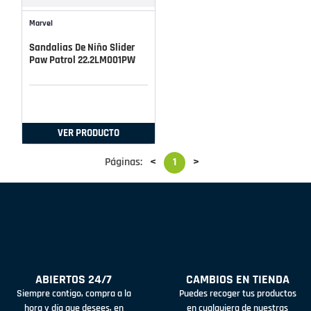
Marvel
Sandalias De Niño Slider
Paw Patrol 22.2LM001PW
VER PRODUCTO
Páginas:
<
1
>
ABIERTOS 24/7
CAMBIOS EN TIENDA
Siempre contigo, compra a la
Puedes recoger tus productos
hora y día que desees, en
en cualquiera de nuestras