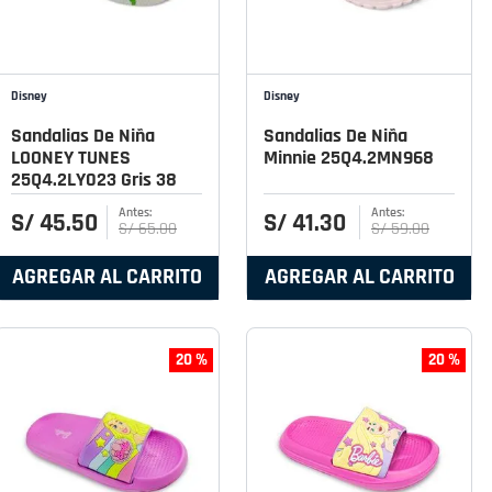
Disney
Disney
Sandalias De Niña
Sandalias De Niña
LOONEY TUNES
Minnie 25Q4.2MN968
25Q4.2LY023 Gris 38
S/
45
.
50
S/
41
.
30
S/
65
.
00
S/
59
.
00
AGREGAR AL CARRITO
AGREGAR AL CARRITO
20 %
20 %