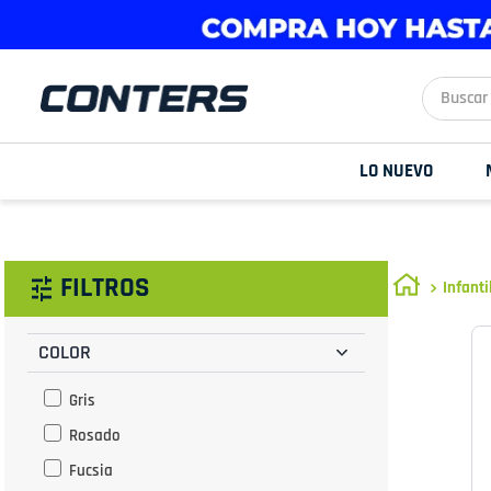
Buscar aq
LO NUEVO
FILTROS
Infanti
COLOR
Gris
Rosado
Fucsia