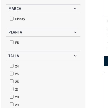
MARCA
Disney
PLANTA
PU
TALLA
24
25
26
27
28
29