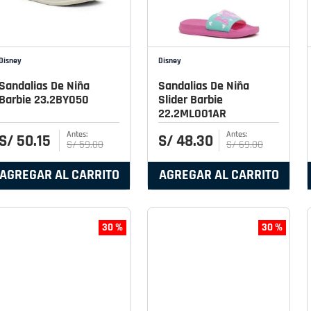
Disney
Disney
Sandalias De Niña
Sandalias De Niña
Barbie 23.2BY050
Slider Barbie
22.2ML001AR
S/
50
.
15
S/
48
.
30
S/
59
.
00
S/
69
.
00
AGREGAR AL CARRITO
AGREGAR AL CARRITO
30 %
30 %