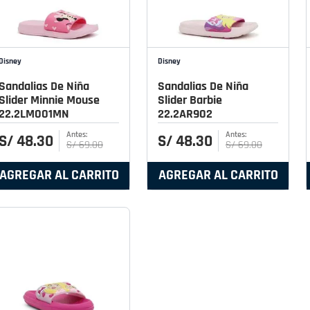
Disney
Disney
Sandalias De Niña
Sandalias De Niña
Slider Minnie Mouse
Slider Barbie
22.2LM001MN
22.2AR902
S/
48
.
30
S/
48
.
30
S/
69
.
00
S/
69
.
00
AGREGAR AL CARRITO
AGREGAR AL CARRITO