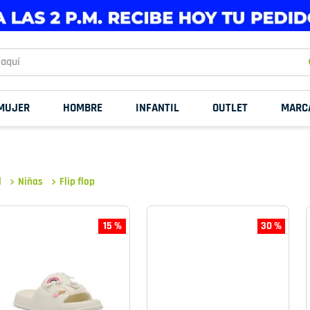
uí
MUJER
HOMBRE
INFANTIL
OUTLET
MARC
l
Niñas
Flip flop
15 %
30 %