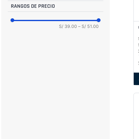
RANGOS DE PRECIO
30
31
32
S/ 39.00
–
S/ 51.00
33
34
35
36
37
38
40