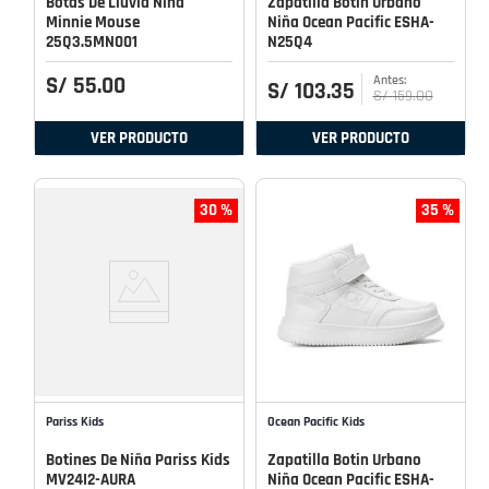
Botas De Lluvia Niña
Zapatilla Botin Urbano
Minnie Mouse
Niña Ocean Pacific ESHA-
25Q3.5MN001
N25Q4
S/
55
.
00
S/
103
.
35
S/
159
.
00
VER PRODUCTO
VER PRODUCTO
30 %
35 %
Pariss Kids
Ocean Pacific Kids
Botines De Niña Pariss Kids
Zapatilla Botin Urbano
MV24I2-AURA
Niña Ocean Pacific ESHA-