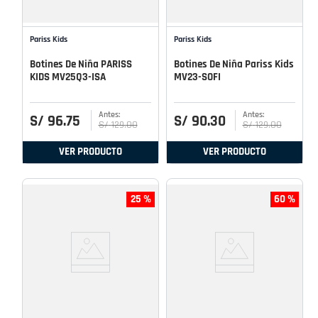
Pariss Kids
Pariss Kids
Botines De Niña PARISS
Botines De Niña Pariss Kids
KIDS MV25Q3-ISA
MV23-SOFI
S/
96
.
75
S/
90
.
30
S/
129
.
00
S/
129
.
00
VER PRODUCTO
VER PRODUCTO
25 %
60 %