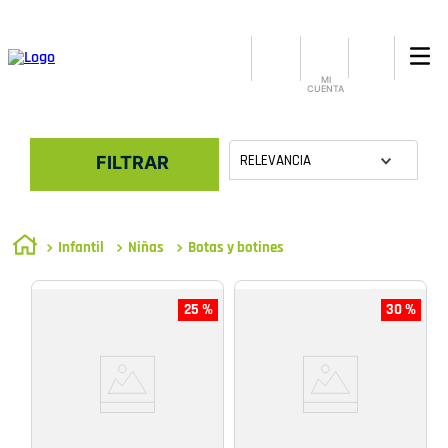
MI
CUENTA
RELEVANCIA
FILTRAR
Infantil
Niñas
Botas y botines
25 %
30 %