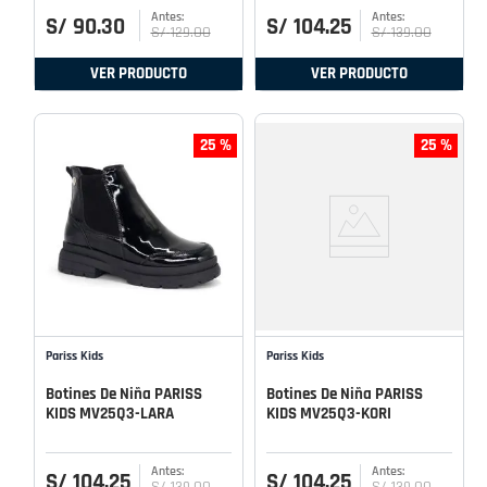
S/
90
.
30
S/
104
.
25
S/
129
.
00
S/
139
.
00
VER PRODUCTO
VER PRODUCTO
25 %
25 %
Pariss Kids
Pariss Kids
Botines De Niña PARISS
Botines De Niña PARISS
KIDS MV25Q3-LARA
KIDS MV25Q3-KORI
S/
104
.
25
S/
104
.
25