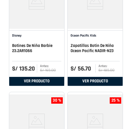
Disney
Ocean Pacific Kids
Botines De Niña Barbie
Zapatillas Botin De Niña
23.2AR1066
Ocean Pacific NADIR-N23
S/
135
.
20
S/
56
.
70
S/
169
.
00
S/
189
.
00
VER PRODUCTO
VER PRODUCTO
30 %
25 %