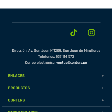
Dirección: Av. San Juan Nº1209. San Juan de Miraflores
Teléfonos: 937 114 573
Correo electrónico:
ventas@conters.pe
ENLACES
+
Mujer
PRODUCTOS
+
Hombre
Calzados
Niños
CONTERS
+
Zapatillas
Outlet
Nosotros
Accesorios