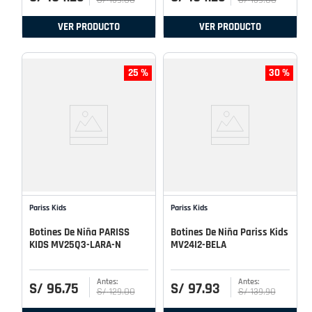
S/
139
.
00
S/
139
.
00
VER PRODUCTO
VER PRODUCTO
25 %
30 %
Pariss Kids
Pariss Kids
Botines De Niña PARISS
Botines De Niña Pariss Kids
KIDS MV25Q3-LARA-N
MV24I2-BELA
S/
96
.
75
S/
97
.
93
S/
129
.
00
S/
139
.
90