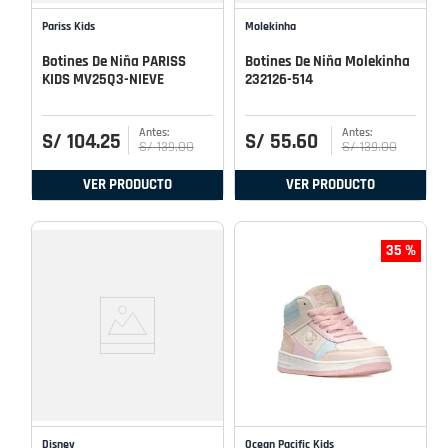
Pariss Kids
Molekinha
Botines De Niña PARISS
Botines De Niña Molekinha
KIDS MV25Q3-NIEVE
232126-514
S/
104
.
25
S/
55
.
60
S/
139
.
00
S/
139
.
00
VER PRODUCTO
VER PRODUCTO
35 %
Disney
Ocean Pacific Kids