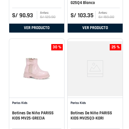
G25Q4 Blanco
S/
90
.
93
S/
103
.
35
S/
129
.
90
S/
159
.
00
VER PRODUCTO
VER PRODUCTO
30 %
25 %
Pariss Kids
Pariss Kids
Botines De Niña PARISS
Botines De Niña PARISS
KIDS MV25-GRECIA
KIDS MV25Q3-KORI