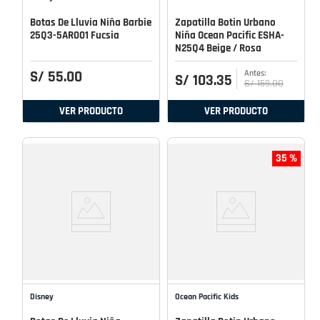
Botas De Lluvia Niña Barbie
Zapatilla Botin Urbano
25Q3-5AR001 Fucsia
Niña Ocean Pacific ESHA-
N25Q4 Beige / Rosa
S/
55
.
00
S/
103
.
35
S/
159
.
00
VER PRODUCTO
VER PRODUCTO
35 %
Disney
Ocean Pacific Kids