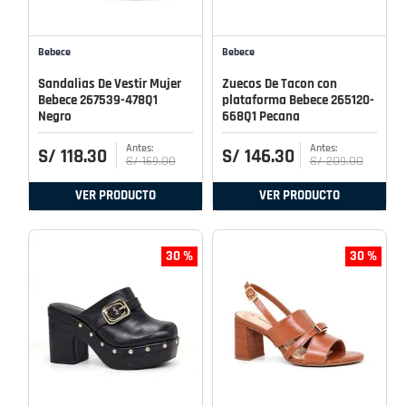
Bebece
Bebece
Sandalias De Vestir Mujer
Zuecos De Tacon con
Bebece 267539-478Q1
plataforma Bebece 265120-
Negro
668Q1 Pecana
S/
118
.
30
S/
146
.
30
S/
169
.
00
S/
209
.
00
VER PRODUCTO
VER PRODUCTO
30 %
30 %