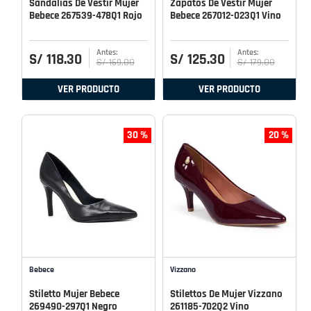
Sandalias De Vestir Mujer
Zapatos De Vestir Mujer
Bebece 267539-478Q1 Rojo
Bebece 267012-023Q1 Vino
S/
118
.
30
S/
125
.
30
S/
169
.
00
S/
179
.
00
VER PRODUCTO
VER PRODUCTO
30 %
20 %
Bebece
Vizzano
Stiletto Mujer Bebece
Stilettos De Mujer Vizzano
269490-297Q1 Negro
261185-702Q2 Vino