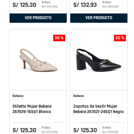
S/
125
.
30
S/
132
.
93
S/
179
.
00
S/
189
.
90
VER PRODUCTO
VER PRODUCTO
30 %
30 %
Bebece
Bebece
Stiletto Mujer Bebece
Zapatos De Vestir Mujer
267029-165Q1 Blanco
Bebece 267021-245Q1 Negro
S/
125
.
30
S/
125
.
30
S/
179
.
00
S/
179
.
00