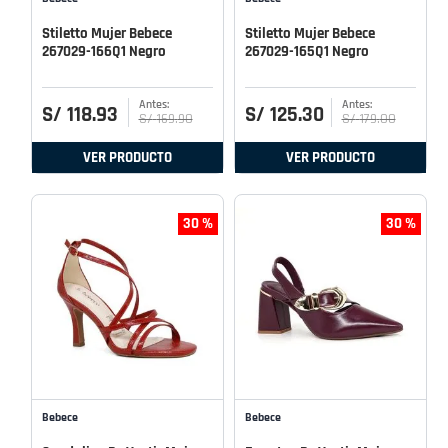
Stiletto Mujer Bebece
Stiletto Mujer Bebece
267029-166Q1 Negro
267029-165Q1 Negro
S/
118
.
93
S/
125
.
30
S/
169
.
90
S/
179
.
00
VER PRODUCTO
VER PRODUCTO
30 %
30 %
Bebece
Bebece