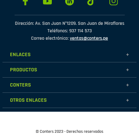
Dirección: Av. San Juan Nº1209. San Juan de Miraflores
Teléfonos: 937 114 573
Correo electrónico:
ventas@conters.pe
ENLACES
+
Mujer
PRODUCTOS
+
Hombre
Calzados
Niños
CONTERS
+
Zapatillas
Outlet
Nosotros
Accesorios
OTROS ENLACES
+
Contáctanos
Destacados
Políticas de garantía
Tiendas
Políticas de protección de datos personales
Términos y condiciones
© Conters 2023 - Derechos reservados
Cambios y devoluciones