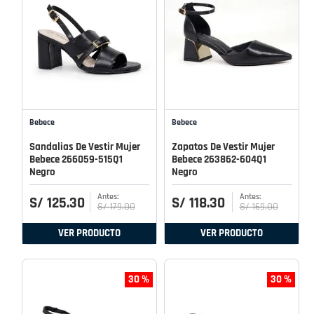
Bebece
Bebece
Sandalias De Vestir Mujer
Zapatos De Vestir Mujer
Bebece 266059-515Q1
Bebece 263862-604Q1
Negro
Negro
S/
125
.
30
S/
118
.
30
S/
179
.
00
S/
169
.
00
VER PRODUCTO
VER PRODUCTO
30 %
30 %