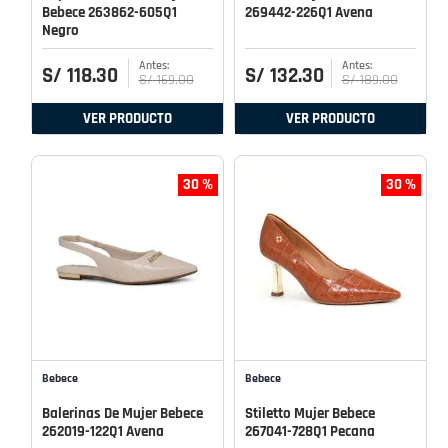
Bebece 263862-605Q1
269442-226Q1 Avena
Negro
S/
118
.
30
S/
132
.
30
S/
169
.
00
S/
189
.
00
VER PRODUCTO
VER PRODUCTO
30 %
30 %
Bebece
Bebece
Balerinas De Mujer Bebece
Stiletto Mujer Bebece
262019-122Q1 Avena
267041-728Q1 Pecana