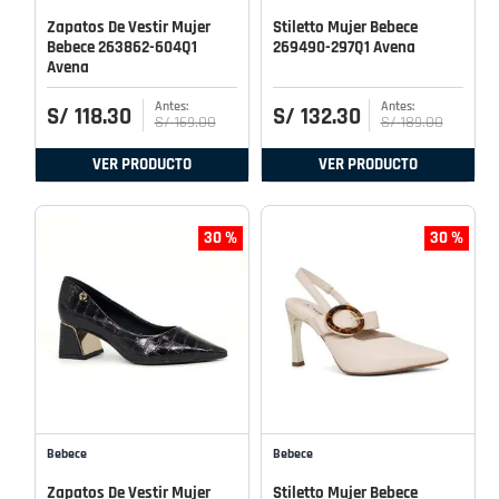
Zapatos De Vestir Mujer
Stiletto Mujer Bebece
Bebece 263862-604Q1
269490-297Q1 Avena
Avena
S/
118
.
30
S/
132
.
30
S/
169
.
00
S/
189
.
00
VER PRODUCTO
VER PRODUCTO
30 %
30 %
Bebece
Bebece
Zapatos De Vestir Mujer
Stiletto Mujer Bebece