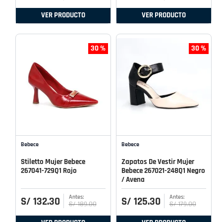
VER PRODUCTO
VER PRODUCTO
30 %
30 %
Bebece
Bebece
Stiletto Mujer Bebece
Zapatos De Vestir Mujer
267041-729Q1 Rojo
Bebece 267021-248Q1 Negro
/ Avena
S/
132
.
30
S/
125
.
30
S/
189
.
00
S/
179
.
00