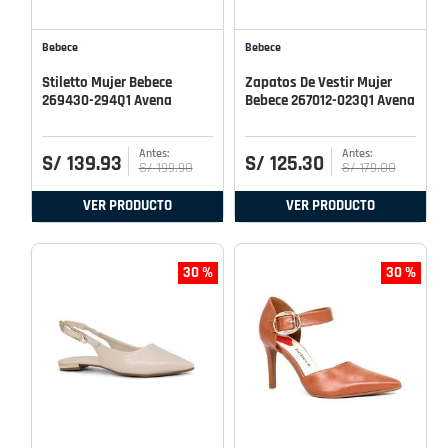
Bebece
Bebece
Stiletto Mujer Bebece
Zapatos De Vestir Mujer
269430-294Q1 Avena
Bebece 267012-023Q1 Avena
S/
139
.
93
S/
125
.
30
S/
199
.
90
S/
179
.
00
VER PRODUCTO
VER PRODUCTO
30 %
30 %