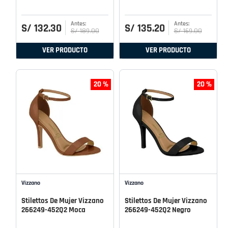
S/
132
.
30
S/
135
.
20
S/
189
.
00
S/
169
.
00
VER PRODUCTO
VER PRODUCTO
20 %
20 %
Vizzano
Vizzano
Stilettos De Mujer Vizzano
Stilettos De Mujer Vizzano
266249-452Q2 Moca
266249-452Q2 Negro