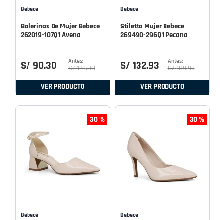
Bebece
Bebece
Balerinas De Mujer Bebece
Stiletto Mujer Bebece
262019-107Q1 Avena
269490-296Q1 Pecana
S/
90
.
30
S/
132
.
93
S/
129
.
00
S/
189
.
90
VER PRODUCTO
VER PRODUCTO
30 %
30 %
Bebece
Bebece