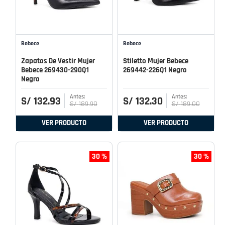
Bebece
Bebece
Zapatos De Vestir Mujer
Stiletto Mujer Bebece
Bebece 269430-290Q1
269442-226Q1 Negro
Negro
S/
132
.
93
S/
132
.
30
S/
189
.
90
S/
189
.
00
VER PRODUCTO
VER PRODUCTO
30 %
30 %