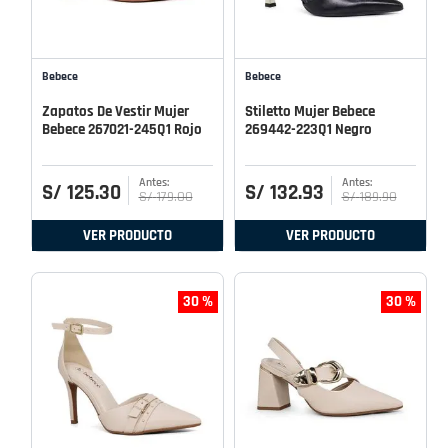
Bebece
Bebece
Zapatos De Vestir Mujer
Stiletto Mujer Bebece
Bebece 267021-245Q1 Rojo
269442-223Q1 Negro
S/
125
.
30
S/
132
.
93
S/
179
.
00
S/
189
.
90
VER PRODUCTO
VER PRODUCTO
30 %
30 %