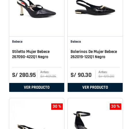
Bebece
Bebece
Stiletto Mujer Bebece
Balerinas De Mujer Bebece
267090-422Q1 Negro
262019-122Q1 Negro
S/
280
.
95
S/
90
.
30
S/
401
.
36
S/
129
.
00
VER PRODUCTO
VER PRODUCTO
30 %
30 %