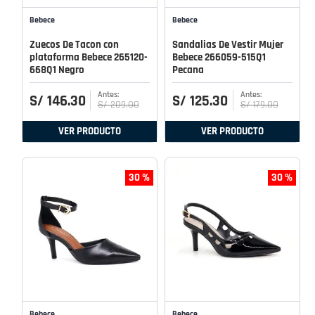
Bebece
Bebece
Zuecos De Tacon con
Sandalias De Vestir Mujer
plataforma Bebece 265120-
Bebece 266059-515Q1
668Q1 Negro
Pecana
S/
146
.
30
S/
125
.
30
S/
209
.
00
S/
179
.
00
VER PRODUCTO
VER PRODUCTO
30 %
30 %
Bebece
Bebece