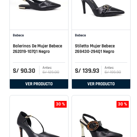
Bebece
Bebece
Balerinas De Mujer Bebece
Stiletto Mujer Bebece
262019-107Q1 Negro
269430-294Q1 Negro
S/
90
.
30
S/
139
.
93
S/
129
.
00
S/
199
.
90
VER PRODUCTO
VER PRODUCTO
30 %
30 %