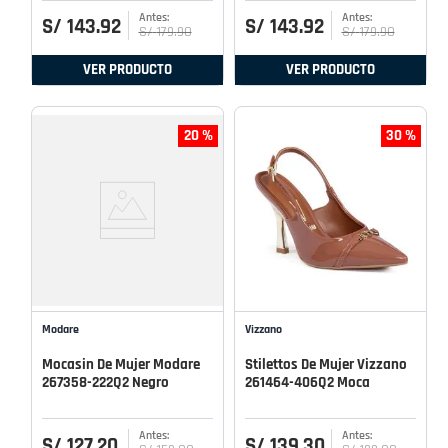
S/
143
.
92
S/
143
.
92
S/
179
.
90
S/
179
.
90
VER PRODUCTO
VER PRODUCTO
20 %
30 %
Modare
Vizzano
Mocasin De Mujer Modare
Stilettos De Mujer Vizzano
267358-222Q2 Negro
261464-406Q2 Moca
S/
127
.
20
S/
139
.
30