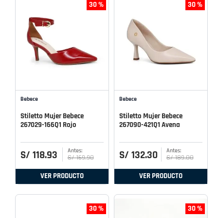
30 %
30 %
Bebece
Bebece
Stiletto Mujer Bebece
Stiletto Mujer Bebece
267029-166Q1 Rojo
267090-421Q1 Avena
S/
118
.
93
S/
132
.
30
S/
169
.
90
S/
189
.
00
VER PRODUCTO
VER PRODUCTO
30 %
30 %