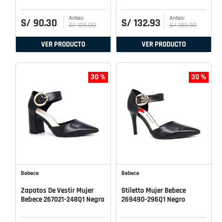
S/
90
.
30
S/
132
.
93
S/
129
.
00
S/
189
.
90
VER PRODUCTO
VER PRODUCTO
30 %
30 %
Bebece
Bebece
Zapatos De Vestir Mujer
Stiletto Mujer Bebece
Bebece 267021-248Q1 Negro
269490-296Q1 Negro