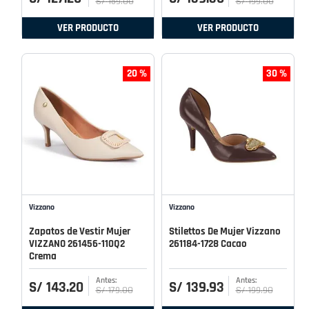
S/
159
.
00
S/
199
.
00
VER PRODUCTO
VER PRODUCTO
20 %
30 %
Vizzano
Vizzano
Zapatos de Vestir Mujer
Stilettos De Mujer Vizzano
VIZZANO 261456-110Q2
261184-1728 Cacao
Crema
S/
143
.
20
S/
139
.
93
S/
179
.
00
S/
199
.
90