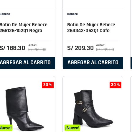
Bebece
Bebece
Botin De Mujer Bebece
Botin De Mujer Bebece
266126-152Q1 Negro
264342-062Q1 Cafe
S/
188
.
30
S/
209
.
30
S/
269
.
00
S/
299
.
00
AGREGAR AL CARRITO
AGREGAR AL CARRITO
30 %
30 %