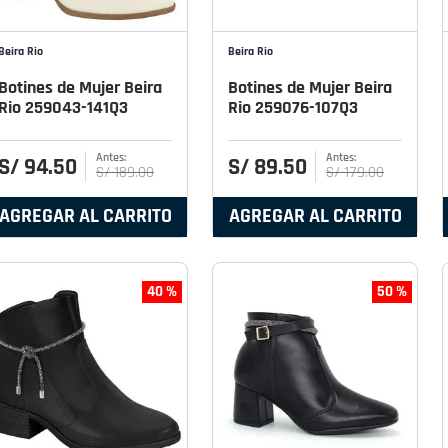
Beira Rio
Beira Rio
Botines de Mujer Beira
Botines de Mujer Beira
Rio 259043-141Q3
Rio 259076-107Q3
S/
94
.
50
S/
89
.
50
S/
189
.
00
S/
179
.
00
AGREGAR AL CARRITO
AGREGAR AL CARRITO
40 %
50 %