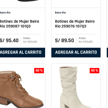
Beira Rio
Beira Rio
Botines de Mujer Beira
Botines de Mujer Beira
Rio 259087-101Q3
Rio 259076-107Q3
S/
95
.
40
S/
89
.
50
S/
159
.
00
S/
179
.
00
AGREGAR AL CARRITO
AGREGAR AL CARRITO
40 %
40 %