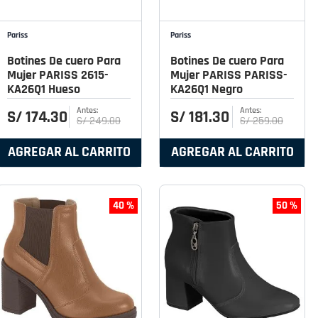
Pariss
Pariss
Botines De cuero Para
Botines De cuero Para
Mujer PARISS 2615-
Mujer PARISS PARISS-
KA26Q1 Hueso
KA26Q1 Negro
S/
174
.
30
S/
181
.
30
S/
249
.
00
S/
259
.
00
AGREGAR AL CARRITO
AGREGAR AL CARRITO
40 %
50 %