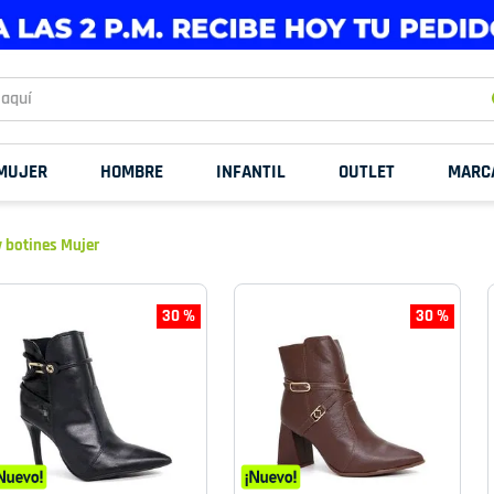
uí
MUJER
HOMBRE
INFANTIL
OUTLET
MARC
y botines Mujer
30 %
30 %