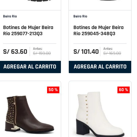
Beira Rio
Beira Rio
Botines de Mujer Beira
Botines de Mujer Beira
Rio 259077-213Q3
Rio 259045-348Q3
S/
63
.
60
S/
101
.
40
S/
159
.
00
S/
169
.
00
AGREGAR AL CARRITO
AGREGAR AL CARRITO
50 %
60 %