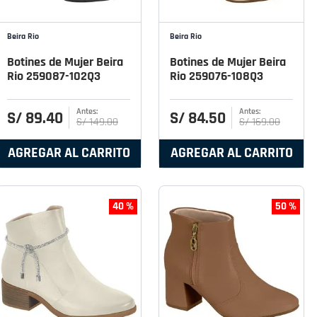
Beira Rio
Beira Rio
Botines de Mujer Beira
Botines de Mujer Beira
Rio 259087-102Q3
Rio 259076-108Q3
S/
89
.
40
S/
84
.
50
S/
149
.
00
S/
169
.
00
AGREGAR AL CARRITO
AGREGAR AL CARRITO
40 %
50 %