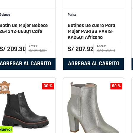
Bebece
Pariss
Botin De Mujer Bebece
Botines De cuero Para
264342-063Q1 Cafe
Mujer PARISS PARIS-
KA26Q1 Africano
S/
209
.
30
S/
207
.
92
S/
299
.
00
S/
259
.
90
AGREGAR AL CARRITO
AGREGAR AL CARRITO
30 %
60 %