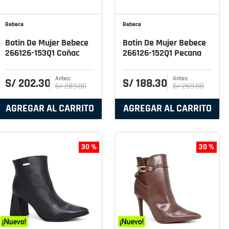
Bebece
Bebece
Botin De Mujer Bebece
Botin De Mujer Bebece
266126-153Q1 Coñac
266126-152Q1 Pecana
S/
202
.
30
S/
188
.
30
S/
289
.
00
S/
269
.
00
AGREGAR AL CARRITO
AGREGAR AL CARRITO
30 %
30 %