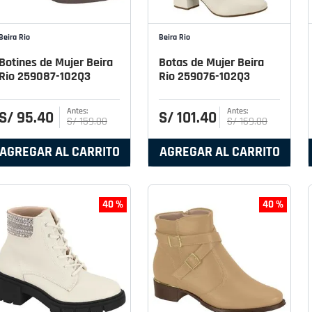
Beira Rio
Beira Rio
Botines de Mujer Beira
Botas de Mujer Beira
Rio 259087-102Q3
Rio 259076-102Q3
S/
95
.
40
S/
101
.
40
S/
159
.
00
S/
169
.
00
AGREGAR AL CARRITO
AGREGAR AL CARRITO
40 %
40 %