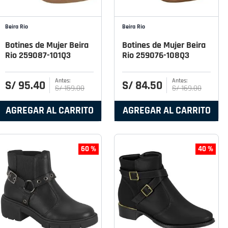
Beira Rio
Beira Rio
Botines de Mujer Beira
Botines de Mujer Beira
Rio 259087-101Q3
Rio 259076-108Q3
S/
95
.
40
S/
84
.
50
S/
159
.
00
S/
169
.
00
AGREGAR AL CARRITO
AGREGAR AL CARRITO
60 %
40 %