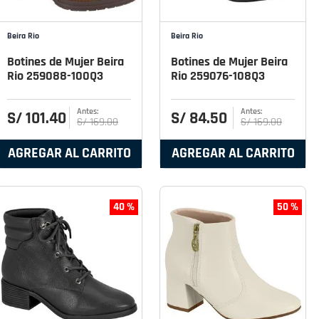
Beira Rio
Beira Rio
Botines de Mujer Beira
Botines de Mujer Beira
Rio 259088-100Q3
Rio 259076-108Q3
S/
101
.
40
S/
84
.
50
S/
169
.
00
S/
169
.
00
AGREGAR AL CARRITO
AGREGAR AL CARRITO
40 %
50 %