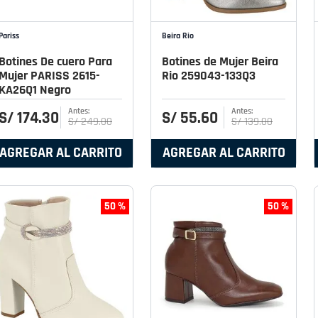
Pariss
Beira Rio
Botines De cuero Para
Botines de Mujer Beira
Mujer PARISS 2615-
Rio 259043-133Q3
KA26Q1 Negro
S/
174
.
30
S/
55
.
60
S/
249
.
00
S/
139
.
00
AGREGAR AL CARRITO
AGREGAR AL CARRITO
50 %
50 %