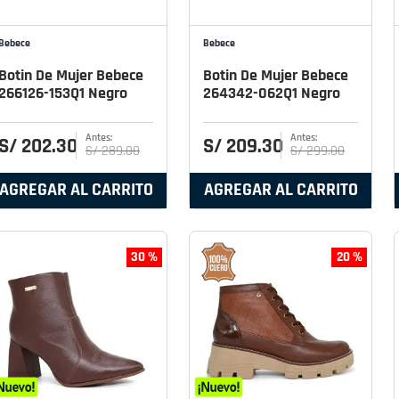
Bebece
Bebece
Botin De Mujer Bebece
Botin De Mujer Bebece
266126-153Q1 Negro
264342-062Q1 Negro
S/
202
.
30
S/
209
.
30
S/
289
.
00
S/
299
.
00
AGREGAR AL CARRITO
AGREGAR AL CARRITO
30 %
20 %