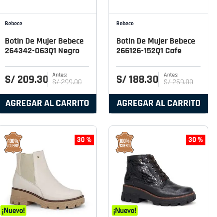
Bebece
Bebece
Botin De Mujer Bebece
Botin De Mujer Bebece
264342-063Q1 Negro
266126-152Q1 Cafe
S/
209
.
30
S/
188
.
30
S/
299
.
00
S/
269
.
00
AGREGAR AL CARRITO
AGREGAR AL CARRITO
30 %
30 %