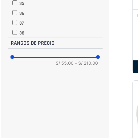
35
36
37
38
RANGOS DE PRECIO
39
BR 34
BR 35
S/ 55.00
–
S/ 210.00
BR 36
BR 37
BR 38
BR 39