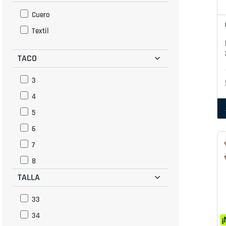
Cuero
Textil
TACO
3
4
5
6
7
8
TALLA
9
10
33
12
34