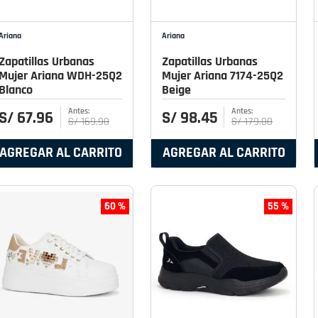
Ariana
Ariana
Zapatillas Urbanas
Zapatillas Urbanas
Mujer Ariana WDH-25Q2
Mujer Ariana 7174-25Q2
Blanco
Beige
S/
67
.
96
S/
98
.
45
S/
169
.
90
S/
179
.
00
AGREGAR AL CARRITO
AGREGAR AL CARRITO
60 %
55 %