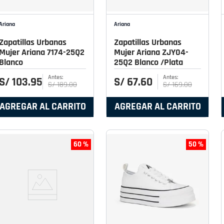
Ariana
Ariana
Zapatillas Urbanas
Zapatillas Urbanas
Mujer Ariana 7174-25Q2
Mujer Ariana ZJY04-
Blanco
25Q2 Blanco /Plata
S/
103
.
95
S/
67
.
60
S/
189
.
00
S/
169
.
00
AGREGAR AL CARRITO
AGREGAR AL CARRITO
60 %
50 %