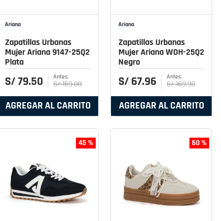
Ariana
Ariana
Zapatillas Urbanas
Zapatillas Urbanas
Mujer Ariana 9147-25Q2
Mujer Ariana WDH-25Q2
Plata
Negro
S/
79
.
50
S/
67
.
96
S/
159
.
00
S/
169
.
90
AGREGAR AL CARRITO
AGREGAR AL CARRITO
45 %
60 %