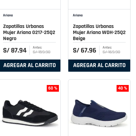
Ariana
Ariana
Zapatillas Urbanas
Zapatillas Urbanas
Mujer Ariana 0217-25Q2
Mujer Ariana WDH-25Q2
Negro
Beige
S/
87
.
94
S/
67
.
96
S/
159
.
90
S/
169
.
90
AGREGAR AL CARRITO
AGREGAR AL CARRITO
60 %
40 %