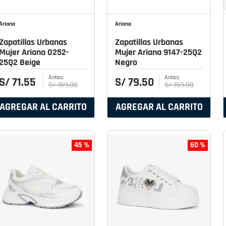
Ariana
Ariana
Zapatillas Urbanas
Zapatillas Urbanas
Mujer Ariana 0252-
Mujer Ariana 9147-25Q2
25Q2 Beige
Negro
S/
71
.
55
S/
79
.
50
S/
159
.
00
S/
159
.
00
AGREGAR AL CARRITO
AGREGAR AL CARRITO
45 %
60 %