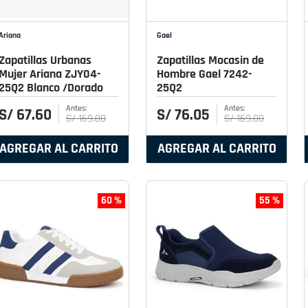
Ariana
Gael
Zapatillas Urbanas
Zapatillas Mocasin de
Mujer Ariana ZJY04-
Hombre Gael 7242-
25Q2 Blanco /Dorado
25Q2
S/
67
.
60
S/
76
.
05
S/
169
.
00
S/
169
.
00
AGREGAR AL CARRITO
AGREGAR AL CARRITO
60 %
55 %