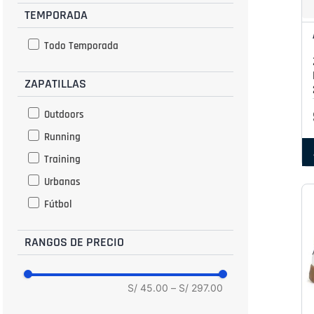
TEMPORADA
37.5
38
Todo Temporada
38.5
ZAPATILLAS
39
39.5
Outdoors
40
Running
40.5
Training
41
Urbanas
41.5
Fútbol
42
42.5
RANGOS DE PRECIO
43
43.5
S/ 45.00
–
S/ 297.00
44