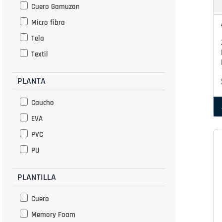
Reebok
Cuero Gamuzon
Multi color
Azaleia
Micro fibra
Multicolor
Zaxy
Tela
Naranja
BR SPORT
Textil
Negro
Nude
PLANTA
Olivo
Caucho
Plata
EVA
Plomo
PVC
Rojo
PU
Rosado
Verde
PLANTILLA
Hueso
Cuero
Arena
Memory Foam