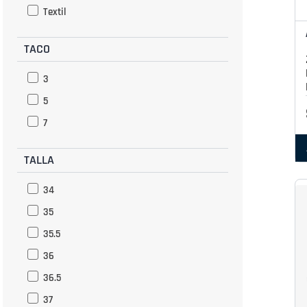
Textil
TACO
3
5
7
TALLA
34
35
35.5
36
36.5
37