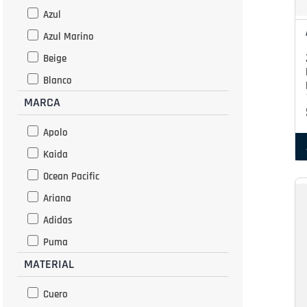
Azul
Azul Marino
Beige
Blanco
MARCA
Cafe
Camel
Apolo
Celeste
Kaida
Cocoa
Ocean Pacific
Dorado
Ariana
Gris
Adidas
Lila
Puma
Marino
MATERIAL
Gael
Marron
Pariss
Cuero
Morado