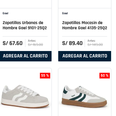
Gael
Gael
Zapatillas Urbanas de
Zapatillas Mocasin de
Hombre Gael 9101-25Q2
Hombre Gael 4135-25Q2
S/
67
.
60
S/
89
.
40
S/
169
.
00
S/
149
.
00
AGREGAR AL CARRITO
AGREGAR AL CARRITO
55 %
60 %