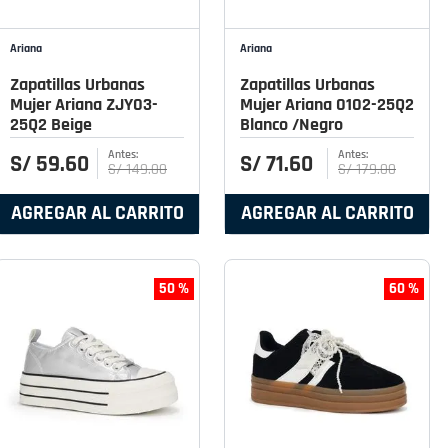
Ariana
Ariana
Zapatillas Urbanas
Zapatillas Urbanas
Mujer Ariana ZJY03-
Mujer Ariana 0102-25Q2
25Q2 Beige
Blanco /Negro
S/
59
.
60
S/
71
.
60
S/
149
.
00
S/
179
.
00
AGREGAR AL CARRITO
AGREGAR AL CARRITO
50 %
60 %