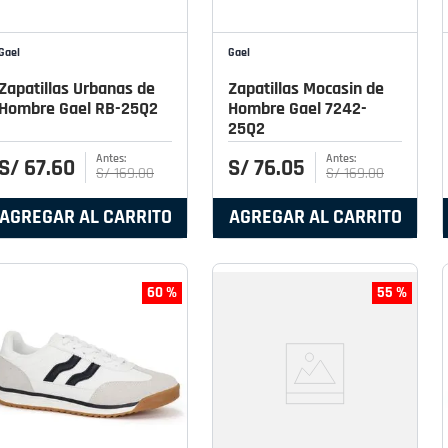
Gael
Gael
Zapatillas Urbanas de
Zapatillas Mocasin de
Hombre Gael RB-25Q2
Hombre Gael 7242-
25Q2
S/
67
.
60
S/
76
.
05
S/
169
.
00
S/
169
.
00
AGREGAR AL CARRITO
AGREGAR AL CARRITO
60 %
55 %