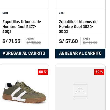
Gael
Gael
Zapatillas Urbanas de
Zapatillas Urbanas de
Hombre Gael 5477-
Hombre Gael 3520-
25Q2
25Q2
S/
71
.
55
S/
67
.
60
S/
159
.
00
S/
169
.
00
AGREGAR AL CARRITO
AGREGAR AL CARRITO
60 %
60 %