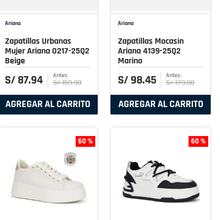
Ariana
Ariana
Zapatillas Urbanas
Zapatillas Mocasin
Mujer Ariana 0217-25Q2
Ariana 4139-25Q2
Beige
Marino
S/
87
.
94
S/
98
.
45
S/
159
.
90
S/
179
.
00
AGREGAR AL CARRITO
AGREGAR AL CARRITO
60 %
60 %