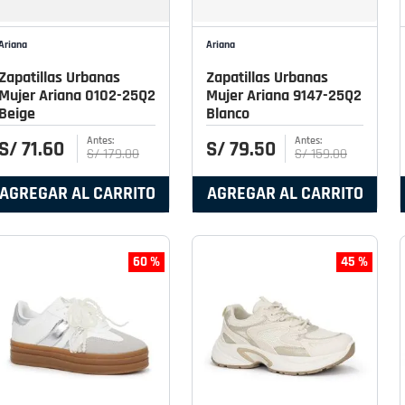
Ariana
Ariana
Zapatillas Urbanas
Zapatillas Urbanas
Mujer Ariana 0102-25Q2
Mujer Ariana 9147-25Q2
Beige
Blanco
S/
71
.
60
S/
79
.
50
S/
179
.
00
S/
159
.
00
AGREGAR AL CARRITO
AGREGAR AL CARRITO
60 %
45 %