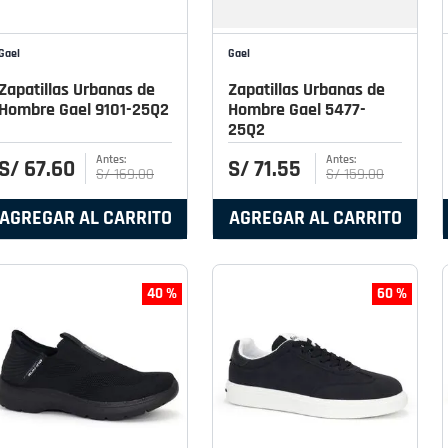
Gael
Gael
Zapatillas Urbanas de
Zapatillas Urbanas de
Hombre Gael 9101-25Q2
Hombre Gael 5477-
25Q2
S/
67
.
60
S/
71
.
55
S/
169
.
00
S/
159
.
00
AGREGAR AL CARRITO
AGREGAR AL CARRITO
40 %
60 %