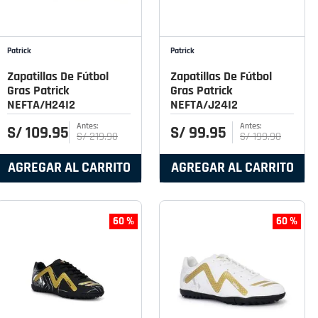
Patrick
Patrick
Zapatillas De Fútbol
Zapatillas De Fútbol
Gras Patrick
Gras Patrick
NEFTA/H24I2
NEFTA/J24I2
S/
109
.
95
S/
99
.
95
S/
219
.
90
S/
199
.
90
AGREGAR AL CARRITO
AGREGAR AL CARRITO
60 %
60 %