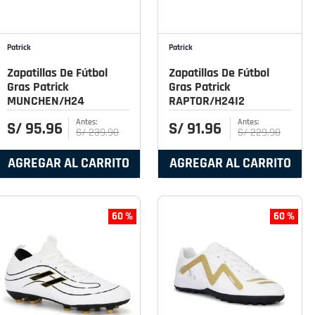
Patrick
Patrick
Zapatillas De Fútbol
Zapatillas De Fútbol
Gras Patrick
Gras Patrick
MUNCHEN/H24
RAPTOR/H24I2
S/
95
.
96
S/
91
.
96
S/
239
.
90
S/
229
.
90
AGREGAR AL CARRITO
AGREGAR AL CARRITO
60 %
60 %