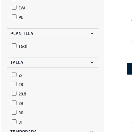
EVA
PU
PLANTILLA
Textil
TALLA
27
28
28.5
29
30
31
TEMPORADA
32