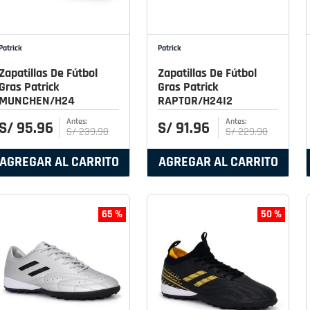
Patrick
Patrick
Zapatillas De Fútbol
Zapatillas De Fútbol
Gras Patrick
Gras Patrick
MUNCHEN/H24
RAPTOR/H24I2
S/
95
.
96
S/
91
.
96
S/
239
.
90
S/
229
.
90
AGREGAR AL CARRITO
AGREGAR AL CARRITO
65 %
50 %