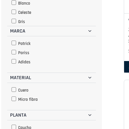
Blanco
Celeste
Gris
MARCA
Marino
Naranja
Patrick
Negro
Pariss
Plata
Adidas
Plomo
MATERIAL
Rojo
Verde
Cuero
Micro fibra
PLANTA
Caucho