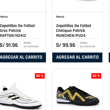
Patrick
Patrick
Zapatillas De Fútbol
Zapatillas De Fútbol
Gras Patrick
Chimpun Patrick
RAPTOR/H24I2
MUNCHEN/PU24
S/
91
.
96
S/
99
.
96
S/
229
.
90
S/
249
.
90
AGREGAR AL CARRITO
AGREGAR AL CARRITO
60 %
60 %