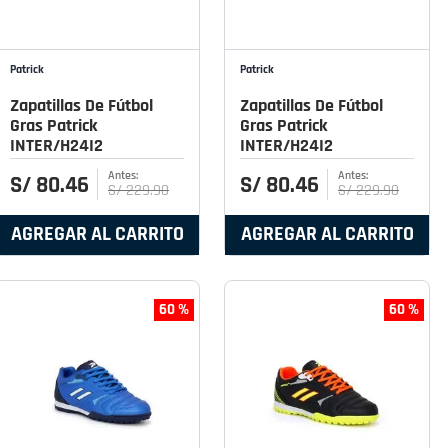
Patrick
Patrick
Zapatillas De Fútbol
Zapatillas De Fútbol
Gras Patrick
Gras Patrick
INTER/H24I2
INTER/H24I2
S/
80
.
46
S/
80
.
46
S/
229
.
90
S/
229
.
90
AGREGAR AL CARRITO
AGREGAR AL CARRITO
60 %
60 %