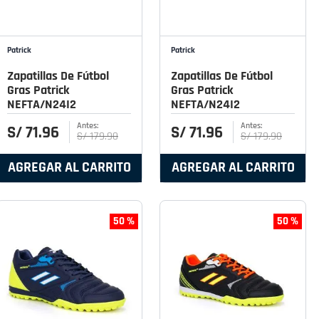
Patrick
Patrick
Zapatillas De Fútbol
Zapatillas De Fútbol
Gras Patrick
Gras Patrick
NEFTA/N24I2
NEFTA/N24I2
S/
71
.
96
S/
71
.
96
S/
179
.
90
S/
179
.
90
AGREGAR AL CARRITO
AGREGAR AL CARRITO
50 %
50 %