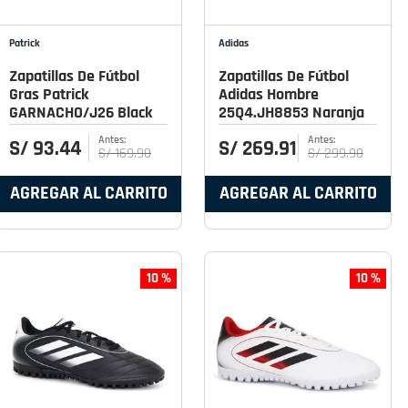
Patrick
Adidas
Zapatillas De Fútbol
Zapatillas De Fútbol
Gras Patrick
Adidas Hombre
GARNACHO/J26 Black
25Q4.JH8853 Naranja
S/
93
.
44
S/
269
.
91
S/
169
.
90
S/
299
.
90
AGREGAR AL CARRITO
AGREGAR AL CARRITO
10 %
10 %