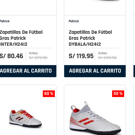
Patrick
Patrick
Zapatillas De Fútbol
Zapatillas De Fútbol
Gras Patrick
Gras Patrick
INTER/H24I2
DYBALA/H24I2
S/
80
.
46
S/
119
.
95
S/
229
.
90
S/
239
.
90
AGREGAR AL CARRITO
AGREGAR AL CARRITO
60 %
50 %