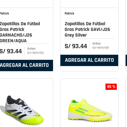
Patrick
Patrick
Zapatillas De Fútbol
Zapatillas De Fútbol
Gras Patrick
Gras Patrick GAVI/J26
GARNACHO/J26
Grey Silver
GREEN/AQUA
S/
93
.
44
S/
169
.
90
S/
93
.
44
S/
169
.
90
AGREGAR AL CARRITO
AGREGAR AL CARRITO
45 %