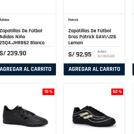
Adidas
Patrick
Zapatillas De Fútbol
Zapatillas De Fútbol
Adidas Niño
Gras Patrick GAVI/J26
25Q4.JH8862 Blanco
Lemon
S/
239
.
90
S/
92
.
95
S/
169
.
00
AGREGAR AL CARRITO
AGREGAR AL CARRITO
10 %
60 %