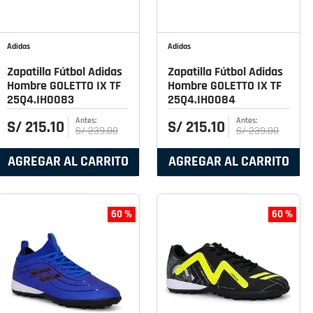
Adidas
Adidas
Zapatilla Fútbol Adidas
Zapatilla Fútbol Adidas
Hombre GOLETTO IX TF
Hombre GOLETTO IX TF
25Q4.IH0083
25Q4.IH0084
S/
215
.
10
S/
215
.
10
S/
239
.
00
S/
239
.
00
AGREGAR AL CARRITO
AGREGAR AL CARRITO
60 %
60 %