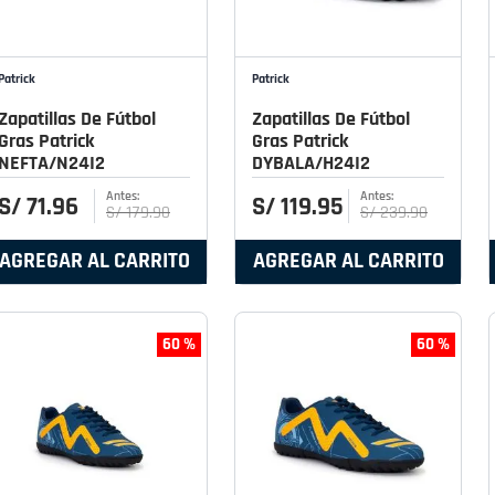
Patrick
Patrick
Zapatillas De Fútbol
Zapatillas De Fútbol
Gras Patrick
Gras Patrick
NEFTA/N24I2
DYBALA/H24I2
S/
71
.
96
S/
119
.
95
S/
179
.
90
S/
239
.
90
AGREGAR AL CARRITO
AGREGAR AL CARRITO
60 %
60 %