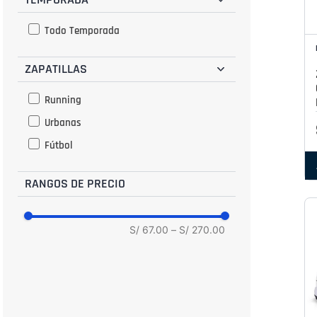
32.5
Todo Temporada
33
ZAPATILLAS
33.5
34
Running
34.5
Urbanas
35
Fútbol
35.5
36
RANGOS DE PRECIO
36.5
37
S/ 67.00
–
S/ 270.00
37.5
38
39
39.5