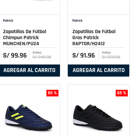
Patrick
Patrick
Zapatillas De Fútbol
Zapatillas De Fútbol
Chimpun Patrick
Gras Patrick
MUNCHEN/PU24
RAPTOR/H24I2
S/
99
.
96
S/
91
.
96
S/
249
.
90
S/
229
.
90
AGREGAR AL CARRITO
AGREGAR AL CARRITO
65 %
65 %