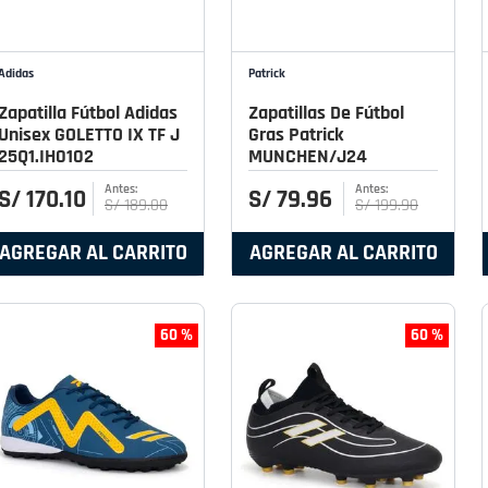
Adidas
Patrick
Zapatilla Fútbol Adidas
Zapatillas De Fútbol
Unisex GOLETTO IX TF J
Gras Patrick
25Q1.IH0102
MUNCHEN/J24
S/
170
.
10
S/
79
.
96
S/
189
.
00
S/
199
.
90
AGREGAR AL CARRITO
AGREGAR AL CARRITO
60 %
60 %