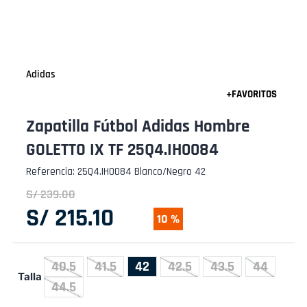
Adidas
Zapatilla Fútbol Adidas Hombre
GOLETTO IX TF 25Q4.IH0084
Referencia
:
25Q4.IH0084 Blanco/Negro 42
S/
239
.
00
S/
215
.
10
10 %
40.5
41.5
42
42.5
43.5
44
Talla
44.5