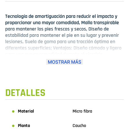
Tecnología de amortiguación para reducir el impacto y
proporcionar una mayor comodidad, Malla transpirable
para mantener los pies frescos y secos, Diseño de
estabilidad para mantener el pie en su lugar y prevenir
lesiones, Suela de goma para una tracción óptima en
diferentes superficies; Ventajas: Diseño cómodo y ligero
para una mayor comodidad durante el ejercicio,
Tecnología avanzada para mejorar el rendimiento y la
MOSTRAR MÁS
eficiencia, Materiales resistentes y duraderos para una
mayor longevidad, Diseño único que se adapta
perfectamente a diferentes estilos y ocasiones.
DETALLES
Material
Micro fibra
Planta
Caucho