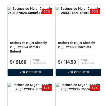
60%
50%
Botines de Mujer Chabely
Botines de Mujer Chabely
25Q3.2YI024 Camel /
25Q3.2YI091 Chocolate
Natural
S/
91
.
60
S/
114
.
50
S/
229
.
00
S/
229
.
00
VER PRODUCTO
VER PRODUCTO
60%
50%