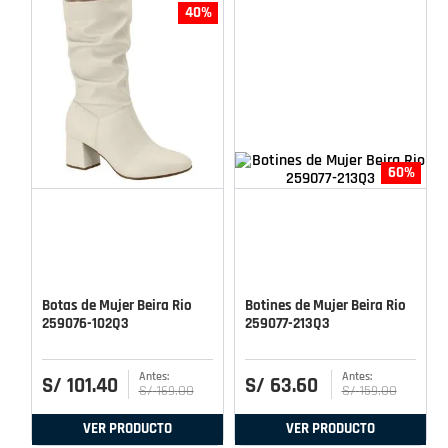
40%
60%
Botas de Mujer Beira Rio
Botines de Mujer Beira Rio
259076-102Q3
259077-213Q3
S/
101
.
40
S/
63
.
60
S/
169
.
00
S/
159
.
00
VER PRODUCTO
VER PRODUCTO