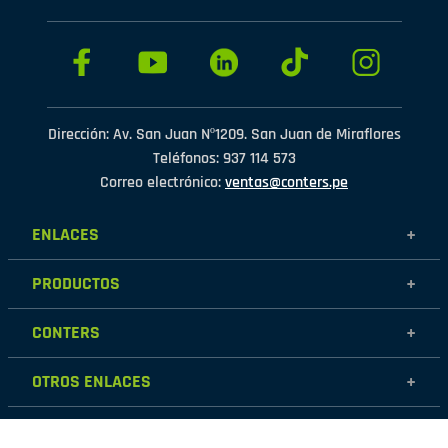
Dirección: Av. San Juan Nº1209. San Juan de Miraflores
Teléfonos: 937 114 573
Correo electrónico:
ventas@conters.pe
ENLACES
+
Mujer
PRODUCTOS
+
Hombre
Calzados
Niños
CONTERS
+
Zapatillas
Outlet
Nosotros
Accesorios
OTROS ENLACES
+
Contáctanos
Destacados
Políticas de garantía
Tiendas
Políticas de protección de datos personales