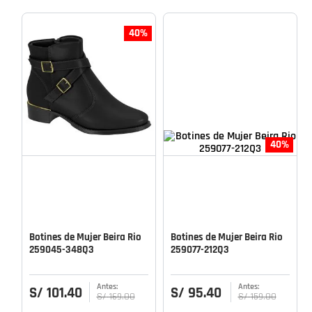
40%
40%
Botines de Mujer Beira Rio
Botines de Mujer Beira Rio
259045-348Q3
259077-212Q3
S/
101
.
40
S/
95
.
40
S/
169
.
00
S/
159
.
00