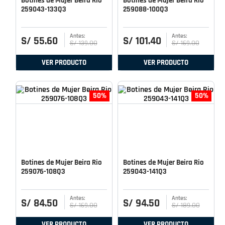
Botines de Mujer Beira Rio
Botines de Mujer Beira Rio
259043-133Q3
259088-100Q3
S/
55
.
60
S/
101
.
40
S/
139
.
00
S/
169
.
00
VER PRODUCTO
VER PRODUCTO
50%
50%
Botines de Mujer Beira Rio
Botines de Mujer Beira Rio
259076-108Q3
259043-141Q3
S/
84
.
50
S/
94
.
50
S/
169
.
00
S/
189
.
00
VER PRODUCTO
VER PRODUCTO