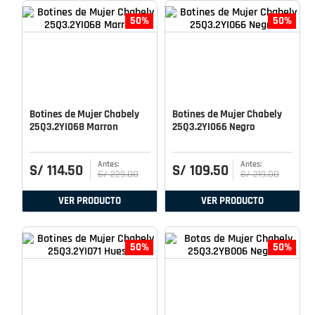
50%
50%
Botines de Mujer Chabely
Botines de Mujer Chabely
25Q3.2YI068 Marron
25Q3.2YI066 Negro
S/
114
.
50
S/
109
.
50
S/
229
.
00
S/
219
.
00
VER PRODUCTO
VER PRODUCTO
50%
50%