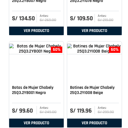
25Q3.2YB007 Negro
25Q3.2YI078 Negro
S/
134
.
50
S/
109
.
50
S/
269
.
00
S/
219
.
00
VER PRODUCTO
VER PRODUCTO
60%
60%
Botas de Mujer Chabely
Botines de Mujer Chabely
25Q3.2YB001 Negro
25Q3.2YI008 Beige
S/
99
.
60
S/
119
.
96
S/
249
.
00
S/
299
.
90
VER PRODUCTO
VER PRODUCTO