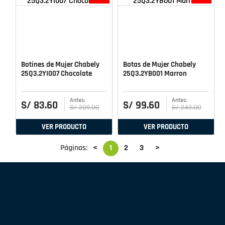
Botines de Mujer Chabely
Botas de Mujer Chabely
25Q3.2YI007 Chocolate
25Q3.2YB001 Marron
S/
83
.
60
S/
99
.
60
S/
209
.
00
S/
249
.
00
VER PRODUCTO
VER PRODUCTO
Páginas:
<
1
2
3
>