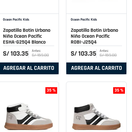
Ocean Pacific Kids
Ocean Pacific Kids
Zapatilla Botin Urbano
Zapatilla Botin Urbano
Niña Ocean Pacific
Niño Ocean Pacific
ESHA-G25Q4 Blanco
ROBI-J25Q4
S/
103
.
35
S/
103
.
35
S/
159
.
00
S/
159
.
00
AGREGAR AL CARRITO
AGREGAR AL CARRITO
35 %
35 %