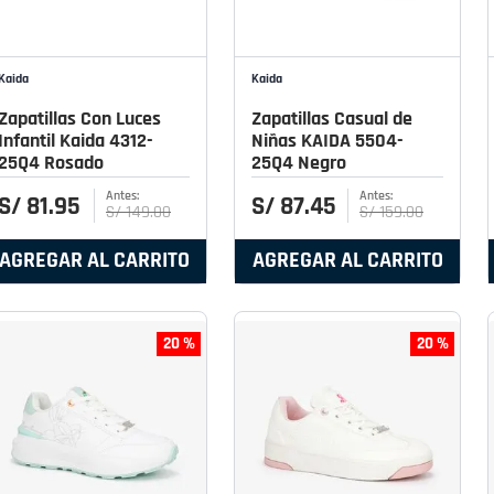
Kaida
Kaida
Zapatillas Con Luces
Zapatillas Casual de
Infantil Kaida 4312-
Niñas KAIDA 5504-
25Q4 Rosado
25Q4 Negro
S/
81
.
95
S/
87
.
45
S/
149
.
00
S/
159
.
00
AGREGAR AL CARRITO
AGREGAR AL CARRITO
20 %
20 %