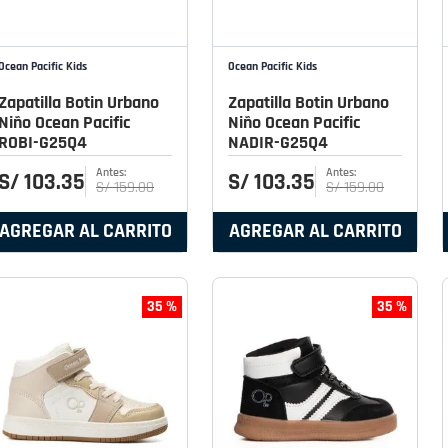
Ocean Pacific Kids
Ocean Pacific Kids
Zapatilla Botin Urbano
Zapatilla Botin Urbano
Niño Ocean Pacific
Niño Ocean Pacific
ROBI-G25Q4
NADIR-G25Q4
S/
103
.
35
S/
103
.
35
S/
159
.
00
S/
159
.
00
AGREGAR AL CARRITO
AGREGAR AL CARRITO
35 %
35 %