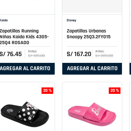
Kaida
Disney
Zapatillas Running
Zapatillas Urbanas
Niñas Kaida Kids 4305-
Snoopy 25Q3.2FY015
25Q4 ROSADO
S/
76
.
45
S/
167
.
20
S/
139
.
00
S/
209
.
00
AGREGAR AL CARRITO
AGREGAR AL CARRITO
20 %
20 %