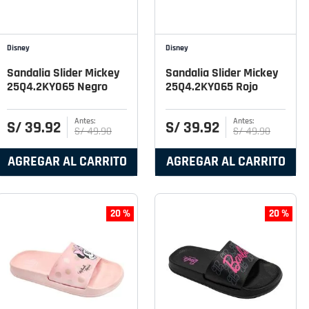
Disney
Disney
Sandalia Slider Mickey
Sandalia Slider Mickey
25Q4.2KY065 Negro
25Q4.2KY065 Rojo
S/
39
.
92
S/
39
.
92
S/
49
.
90
S/
49
.
90
AGREGAR AL CARRITO
AGREGAR AL CARRITO
20 %
20 %