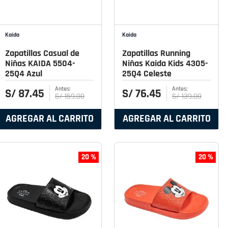
Kaida
Kaida
Zapatillas Casual de
Zapatillas Running
Niñas KAIDA 5504-
Niñas Kaida Kids 4305-
25Q4 Azul
25Q4 Celeste
S/
87
.
45
S/
76
.
45
S/
159
.
00
S/
139
.
00
AGREGAR AL CARRITO
AGREGAR AL CARRITO
20 %
20 %