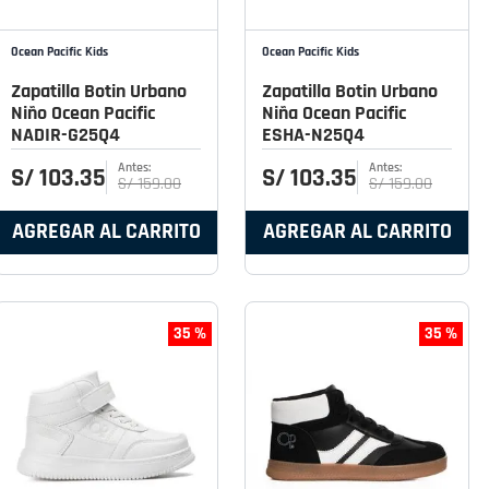
Ocean Pacific Kids
Ocean Pacific Kids
Zapatilla Botin Urbano
Zapatilla Botin Urbano
Niño Ocean Pacific
Niña Ocean Pacific
NADIR-G25Q4
ESHA-N25Q4
S/
103
.
35
S/
103
.
35
S/
159
.
00
S/
159
.
00
AGREGAR AL CARRITO
AGREGAR AL CARRITO
35 %
35 %