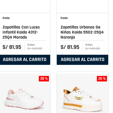
Kaida
Kaida
Zapatillas Con Luces
Zapatillas Urbanas De
Infantil Kaida 4312-
Niñas Kaida 5502-25Q4
25Q4 Morado
Naranja
S/
81
.
95
S/
81
.
95
S/
149
.
00
S/
149
.
00
AGREGAR AL CARRITO
AGREGAR AL CARRITO
20 %
20 %