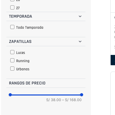
27
TEMPORADA
28
29
Todo Temporada
30
ZAPATILLAS
31
32
Luces
32.5
Running
33
Urbanas
34
34.5
RANGOS DE PRECIO
35
35.5
S/ 38.00
–
S/ 168.00
36
36.5