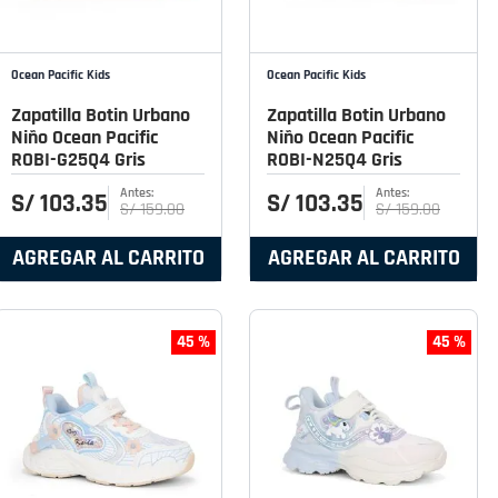
Ocean Pacific Kids
Ocean Pacific Kids
Zapatilla Botin Urbano
Zapatilla Botin Urbano
Niño Ocean Pacific
Niño Ocean Pacific
ROBI-G25Q4 Gris
ROBI-N25Q4 Gris
S/
103
.
35
S/
103
.
35
S/
159
.
00
S/
159
.
00
AGREGAR AL CARRITO
AGREGAR AL CARRITO
45 %
45 %