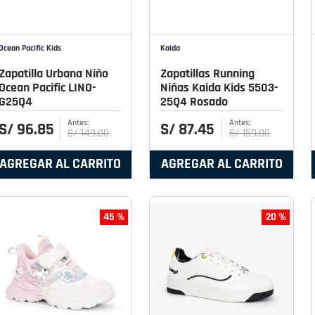
Ocean Pacific Kids
Kaida
Zapatilla Urbana Niño
Zapatillas Running
Ocean Pacific LINO-
Niñas Kaida Kids 5503-
G25Q4
25Q4 Rosado
S/
96
.
85
S/
87
.
45
S/
149
.
00
S/
159
.
00
AGREGAR AL CARRITO
AGREGAR AL CARRITO
45 %
20 %