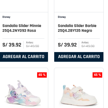
Disney
Disney
Sandalia Slider Minnie
Sandalia Slider Barbie
25Q4.2NY093 Rosa
25Q4.2BY135 Negro
S/
39
.
92
S/
39
.
92
S/
49
.
90
S/
49
.
90
AGREGAR AL CARRITO
AGREGAR AL CARRITO
45 %
45 %