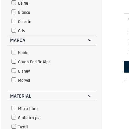
Beige
Blanco
Celeste
Gris
MARCA
Lila
Naranja
Kaida
Negro
Ocean Pacific Kids
Oro Rosado
Disney
Plata
Marvel
Rojo
MATERIAL
Rosado
Fucsia
Micro fibra
Sintetico pvc
Textil