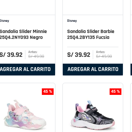
Disney
Disney
Sandalia Slider Minnie
Sandalia Slider Barbie
25Q4.2NY093 Negro
25Q4.2BY135 Fucsia
S/
39
.
92
S/
39
.
92
S/
49
.
90
S/
49
.
90
AGREGAR AL CARRITO
AGREGAR AL CARRITO
45 %
45 %