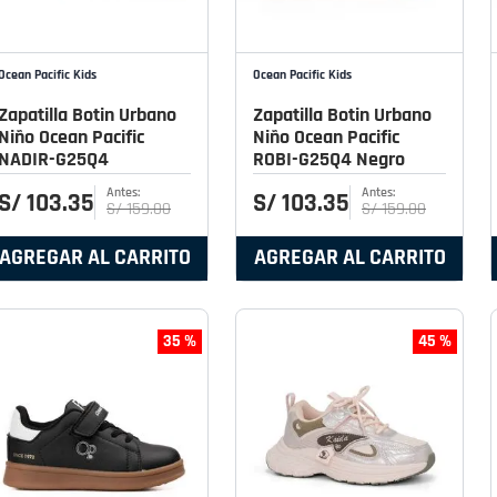
Ocean Pacific Kids
Ocean Pacific Kids
Zapatilla Botin Urbano
Zapatilla Botin Urbano
Niño Ocean Pacific
Niño Ocean Pacific
NADIR-G25Q4
ROBI-G25Q4 Negro
S/
103
.
35
S/
103
.
35
S/
159
.
00
S/
159
.
00
AGREGAR AL CARRITO
AGREGAR AL CARRITO
35 %
45 %