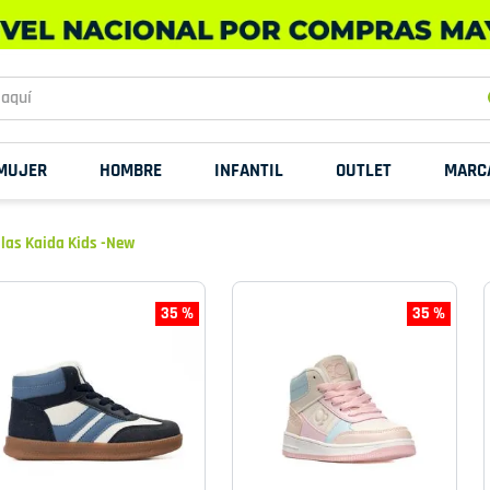
uí
MUJER
HOMBRE
INFANTIL
OUTLET
MARC
llas Kaida Kids -New
35 %
35 %