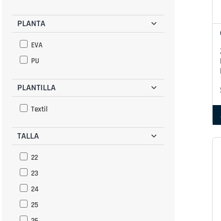
PLANTA
EVA
PU
PLANTILLA
Textil
TALLA
22
23
24
25
26