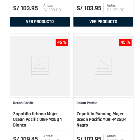
S/
103
.
95
S/
103
.
95
S/
189
.
00
S/
189
.
00
VER PRODUCTO
VER PRODUCTO
45 %
45 %
Ocean Pacific
Ocean Pacific
Zapatilla Urbana Mujer
Zapatilla Running Mujer
Ocean Pacific GIGI-M25Q4
Ocean Pacific YORI-M25Q4
Blanco
Negro
S/
109
.
45
S/
103
.
95