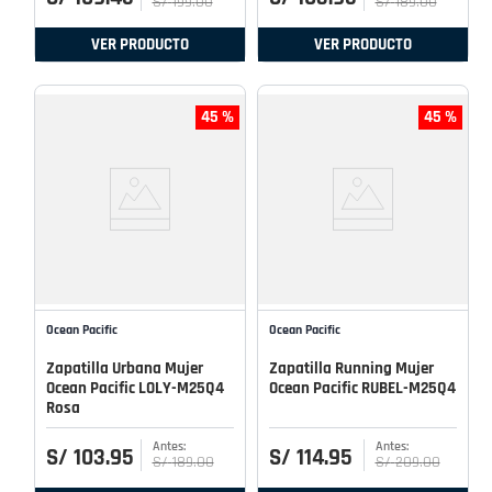
S/
199
.
00
S/
189
.
00
VER PRODUCTO
VER PRODUCTO
45 %
45 %
Ocean Pacific
Ocean Pacific
Zapatilla Urbana Mujer
Zapatilla Running Mujer
Ocean Pacific LOLY-M25Q4
Ocean Pacific RUBEL-M25Q4
Rosa
S/
103
.
95
S/
114
.
95
S/
189
.
00
S/
209
.
00