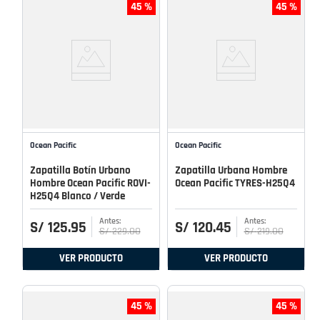
45 %
45 %
Ocean Pacific
Ocean Pacific
Zapatilla Botín Urbano
Zapatilla Urbana Hombre
Hombre Ocean Pacific ROVI-
Ocean Pacific TYRES-H25Q4
H25Q4 Blanco / Verde
S/
125
.
95
S/
120
.
45
S/
229
.
00
S/
219
.
00
VER PRODUCTO
VER PRODUCTO
45 %
45 %