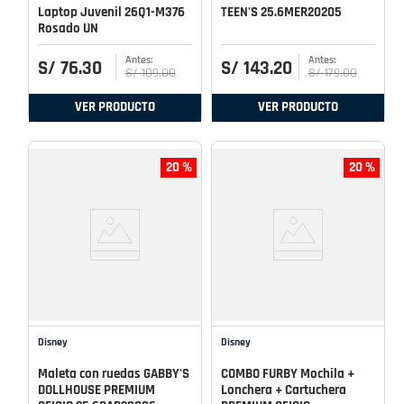
Laptop Juvenil 26Q1-M376
TEEN'S 25.6MER20205
Rosado UN
S/
76
.
30
S/
143
.
20
S/
109
.
00
S/
179
.
00
VER PRODUCTO
VER PRODUCTO
20 %
20 %
Disney
Disney
Maleta con ruedas GABBY'S
COMBO FURBY Mochila +
DOLLHOUSE PREMIUM
Lonchera + Cartuchera