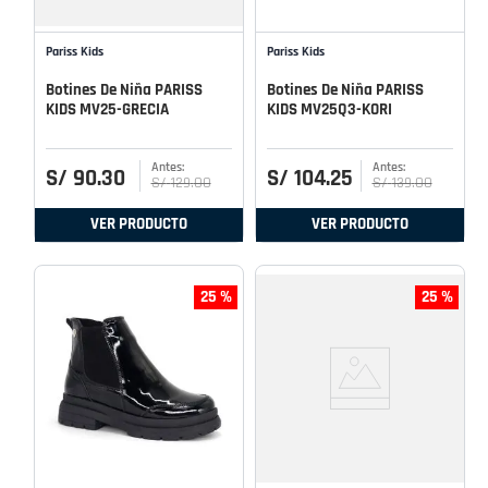
Pariss Kids
Pariss Kids
Botines De Niña PARISS
Botines De Niña PARISS
KIDS MV25-GRECIA
KIDS MV25Q3-KORI
S/
90
.
30
S/
104
.
25
S/
129
.
00
S/
139
.
00
VER PRODUCTO
VER PRODUCTO
25 %
25 %