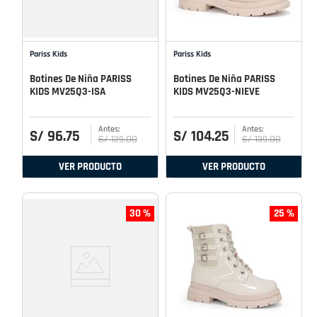
Pariss Kids
Pariss Kids
Botines De Niña PARISS
Botines De Niña PARISS
KIDS MV25Q3-ISA
KIDS MV25Q3-NIEVE
S/
96
.
75
S/
104
.
25
S/
129
.
00
S/
139
.
00
VER PRODUCTO
VER PRODUCTO
30 %
25 %