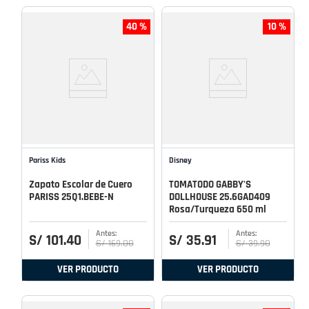
40 %
10 %
Pariss Kids
Disney
Zapato Escolar de Cuero
TOMATODO GABBY'S
PARISS 25Q1.BEBE-N
DOLLHOUSE 25.6GAD409
Rosa/Turqueza 650 ml
S/
101
.
40
S/
35
.
91
S/
169
.
00
S/
39
.
90
VER PRODUCTO
VER PRODUCTO