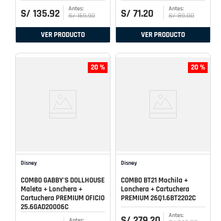
S/
135
.
92
S/
71
.
20
S/
169
.
90
S/
89
.
00
VER PRODUCTO
VER PRODUCTO
20 %
20 %
Disney
Disney
COMBO GABBY'S DOLLHOUSE
COMBO BT21 Mochila +
Maleta + Lonchera +
Lonchera + Cartuchera
Cartuchera PREMIUM OFICIO
PREMIUM 26Q1.6BT2202C
25.6GAD20006C
S/
279
.
20