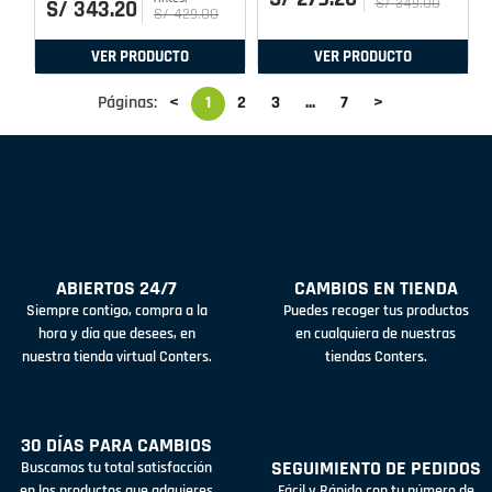
S/
349
.
00
S/
343
.
20
S/
429
.
00
VER PRODUCTO
VER PRODUCTO
Páginas:
<
1
2
3
...
7
>
ABIERTOS 24/7
CAMBIOS EN TIENDA
Siempre contigo, compra a la
Puedes recoger tus productos
hora y día que desees, en
en cualquiera de nuestras
nuestra tienda virtual Conters.
tiendas Conters.
30 DÍAS PARA CAMBIOS
SEGUIMIENTO DE PEDIDOS
Buscamos tu total satisfacción
en los productos que adquieres
Fácil y Rápido con tu número de