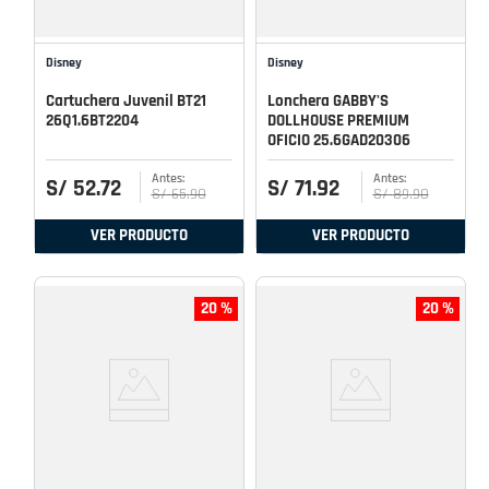
Disney
Disney
Cartuchera Juvenil BT21
Lonchera GABBY'S
26Q1.6BT2204
DOLLHOUSE PREMIUM
OFICIO 25.6GAD20306
S/
52
.
72
S/
71
.
92
S/
65
.
90
S/
89
.
90
VER PRODUCTO
VER PRODUCTO
20 %
20 %