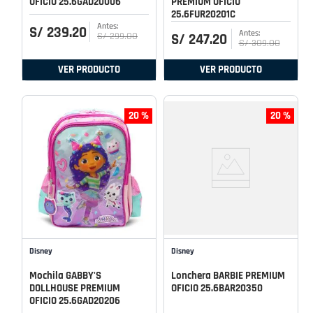
OFICIO 25.6GAD20006
PREMIUM OFICIO
25.6FUR20201C
S/
239
.
20
S/
299
.
00
S/
247
.
20
S/
309
.
00
VER PRODUCTO
VER PRODUCTO
20 %
20 %
Disney
Disney
Mochila GABBY'S
Lonchera BARBIE PREMIUM
DOLLHOUSE PREMIUM
OFICIO 25.6BAR20350
OFICIO 25.6GAD20206