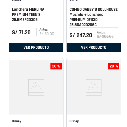
Lonchera MERLINA
COMBO GABBY'S DOLLHOUSE
PREMIUM TEEN'S
Mochila + Lonchera
25.6MER20305
PREMIUM OFICIO
25.6GAD20206C
S/
71
.
20
S/
89
.
00
S/
247
.
20
S/
309
.
00
VER PRODUCTO
VER PRODUCTO
20 %
20 %
Disney
Disney