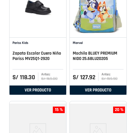
Pariss Kids
Marvel
Zapato Escolar Cuero Niño
Mochila BLUEY PREMIUM
Pariss MV25Q1-2920
NIDO 25.6BLU20205
S/
118
.
30
S/
127
.
92
S/
169
.
00
S/
159
.
90
VER PRODUCTO
VER PRODUCTO
15 %
20 %