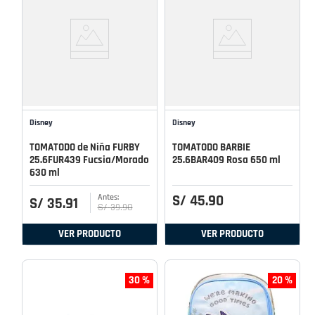
Disney
Disney
TOMATODO de Niña FURBY
TOMATODO BARBIE
25.6FUR439 Fucsia/Morado
25.6BAR409 Rosa 650 ml
630 ml
S/
45
.
90
S/
35
.
91
S/
39
.
90
VER PRODUCTO
VER PRODUCTO
30 %
20 %