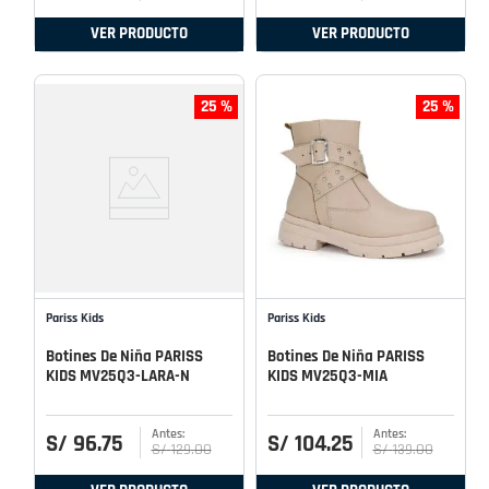
VER PRODUCTO
VER PRODUCTO
25 %
25 %
Pariss Kids
Pariss Kids
Botines De Niña PARISS
Botines De Niña PARISS
KIDS MV25Q3-LARA-N
KIDS MV25Q3-MIA
S/
96
.
75
S/
104
.
25
S/
129
.
00
S/
139
.
00