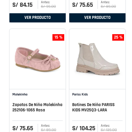
S/
84
.
15
S/
75
.
65
S/
99
.
00
S/
89
.
00
VER PRODUCTO
VER PRODUCTO
15 %
25 %
Molekinha
Pariss Kids
Zapatos De Niña Molekinha
Botines De Niña PARISS
252106-1065 Rosa
KIDS MV25Q3-LARA
S/
75
.
65
S/
104
.
25
S/
89
.
00
S/
139
.
00