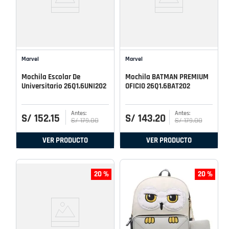
Marvel
Marvel
Mochila Escolar De
Mochila BATMAN PREMIUM
Universitario 26Q1.6UNI202
OFICIO 26Q1.6BAT202
S/
152
.
15
S/
143
.
20
S/
179
.
00
S/
179
.
00
VER PRODUCTO
VER PRODUCTO
20 %
20 %