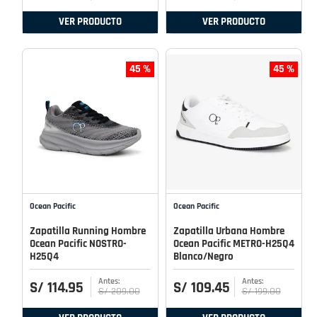
VER PRODUCTO
VER PRODUCTO
45 %
45 %
Ocean Pacific
Ocean Pacific
Zapatilla Running Hombre
Zapatilla Urbana Hombre
Ocean Pacific NOSTRO-
Ocean Pacific METRO-H25Q4
H25Q4
Blanco/Negro
S/
114
.
95
S/
109
.
45
S/
209
.
00
S/
199
.
00