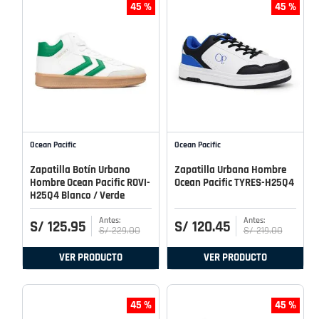
45 %
45 %
Ocean Pacific
Ocean Pacific
Zapatilla Botín Urbano
Zapatilla Urbana Hombre
Hombre Ocean Pacific ROVI-
Ocean Pacific TYRES-H25Q4
H25Q4 Blanco / Verde
S/
125
.
95
S/
120
.
45
S/
229
.
00
S/
219
.
00
VER PRODUCTO
VER PRODUCTO
45 %
45 %