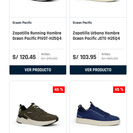
Ocean Pacific
Ocean Pacific
Zapatilla Running Hombre
Zapatilla Urbana Hombre
Ocean Pacific PIVOT-H25Q4
Ocean Pacific JETE-H25Q4
S/
120
.
45
S/
103
.
95
S/
219
.
00
S/
189
.
00
VER PRODUCTO
VER PRODUCTO
45 %
45 %