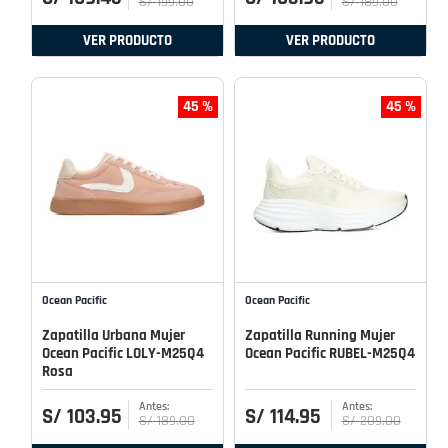
S/
199
.
00
S/
189
.
00
VER PRODUCTO
VER PRODUCTO
45 %
45 %
Ocean Pacific
Ocean Pacific
Zapatilla Urbana Mujer
Zapatilla Running Mujer
Ocean Pacific LOLY-M25Q4
Ocean Pacific RUBEL-M25Q4
Rosa
S/
103
.
95
S/
114
.
95
S/
189
.
00
S/
209
.
00