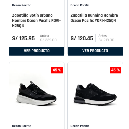
Ocean Pacific
Ocean Pacific
Zapatilla Botín Urbano
Zapatilla Running Hombre
Hombre Ocean Pacific ROVI-
Ocean Pacific YORI-H25Q4
H25Q4
S/
125
.
95
S/
120
.
45
S/
229
.
00
S/
219
.
00
VER PRODUCTO
VER PRODUCTO
45 %
45 %
Ocean Pacific
Ocean Pacific