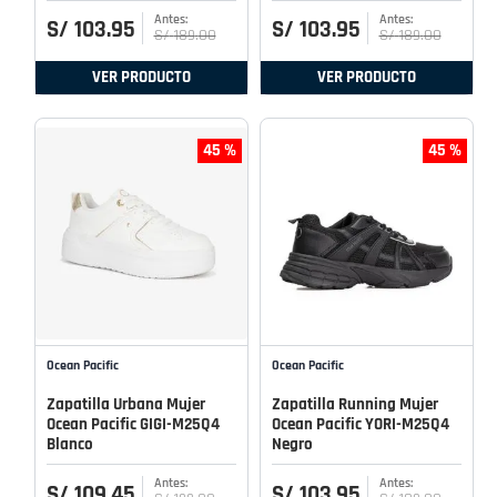
S/
103
.
95
S/
103
.
95
S/
189
.
00
S/
189
.
00
VER PRODUCTO
VER PRODUCTO
45 %
45 %
Ocean Pacific
Ocean Pacific
Zapatilla Urbana Mujer
Zapatilla Running Mujer
Ocean Pacific GIGI-M25Q4
Ocean Pacific YORI-M25Q4
Blanco
Negro
S/
109
.
45
S/
103
.
95