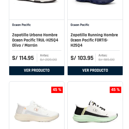
Ocean Pacific
Ocean Pacific
Zapatilla Urbana Hombre
Zapatilla Running Hombre
Ocean Pacific TRUL-H25Q4
Ocean Pacific FORTIS-
Olivo / Marrón
H25Q4
S/
114
.
95
S/
103
.
95
S/
209
.
00
S/
189
.
00
VER PRODUCTO
VER PRODUCTO
45 %
45 %