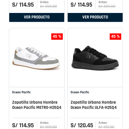
S/
114
.
95
S/
114
.
95
S/
209
.
00
S/
209
.
00
VER PRODUCTO
VER PRODUCTO
45 %
45 %
Ocean Pacific
Ocean Pacific
Zapatilla Urbana Hombre
Zapatilla Urbana Hombre
Ocean Pacific METRO-H25Q4
Ocean Pacific ULFA-H25Q4
S/
114
.
95
S/
120
.
45
S/
209
.
00
S/
219
.
00