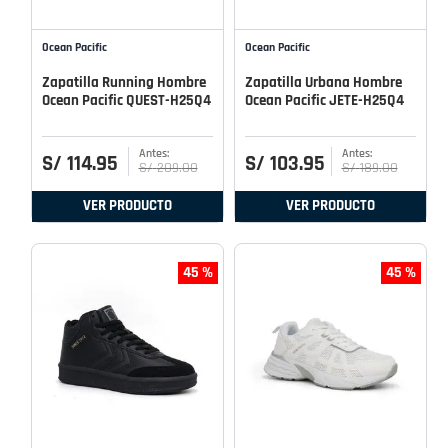
Ocean Pacific
Ocean Pacific
Zapatilla Running Hombre
Zapatilla Urbana Hombre
Ocean Pacific QUEST-H25Q4
Ocean Pacific JETE-H25Q4
S/
114
.
95
S/
103
.
95
S/
209
.
00
S/
189
.
00
VER PRODUCTO
VER PRODUCTO
45 %
45 %