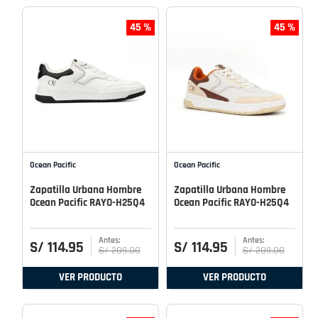
45 %
45 %
Ocean Pacific
Ocean Pacific
Zapatilla Urbana Hombre
Zapatilla Urbana Hombre
Ocean Pacific RAYO-H25Q4
Ocean Pacific RAYO-H25Q4
S/
114
.
95
S/
114
.
95
S/
209
.
00
S/
209
.
00
VER PRODUCTO
VER PRODUCTO