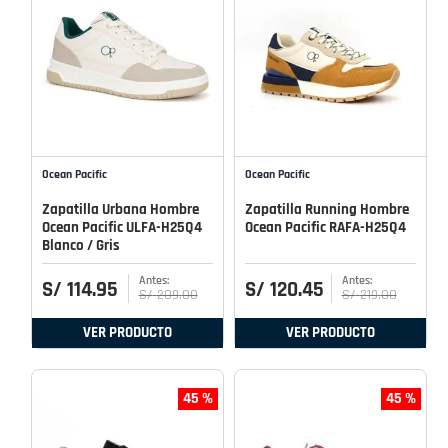
Ocean Pacific
Ocean Pacific
Zapatilla Urbana Hombre
Zapatilla Running Hombre
Ocean Pacific ULFA-H25Q4
Ocean Pacific RAFA-H25Q4
Blanco / Gris
S/
114
.
95
S/
120
.
45
S/
209
.
00
S/
219
.
00
VER PRODUCTO
VER PRODUCTO
45 %
45 %