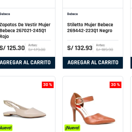
Bebece
Bebece
Zapatos De Vestir Mujer
Stiletto Mujer Bebece
Bebece 267021-245Q1
269442-223Q1 Negro
Rojo
S/
125
.
30
S/
132
.
93
S/
179
.
00
S/
189
.
90
AGREGAR AL CARRITO
AGREGAR AL CARRITO
30 %
30 %