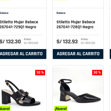
Bebece
Bebece
Stiletto Mujer Bebece
Stiletto Mujer Bebece
267041-729Q1 Negro
267041-728Q1 Negro
S/
132
.
30
S/
132
.
93
S/
189
.
00
S/
189
.
90
AGREGAR AL CARRITO
AGREGAR AL CARRITO
30 %
30 %