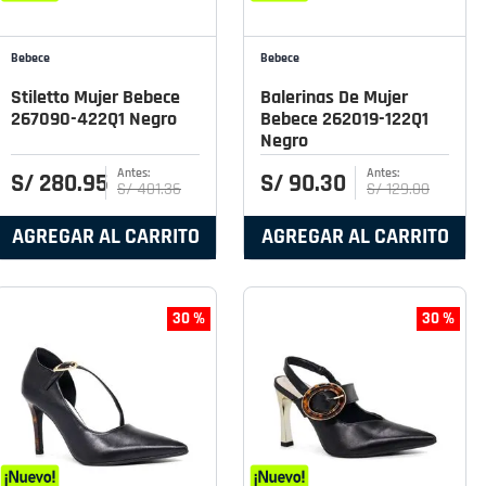
Bebece
Bebece
Stiletto Mujer Bebece
Balerinas De Mujer
267090-422Q1 Negro
Bebece 262019-122Q1
Negro
S/
280
.
95
S/
90
.
30
S/
401
.
36
S/
129
.
00
AGREGAR AL CARRITO
AGREGAR AL CARRITO
30 %
30 %