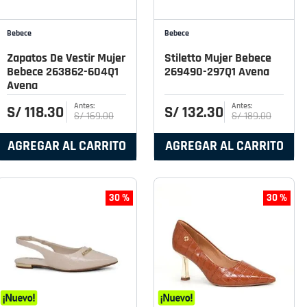
Bebece
Bebece
Zapatos De Vestir Mujer
Stiletto Mujer Bebece
Bebece 263862-604Q1
269490-297Q1 Avena
Avena
S/
118
.
30
S/
132
.
30
S/
169
.
00
S/
189
.
00
AGREGAR AL CARRITO
AGREGAR AL CARRITO
30 %
30 %