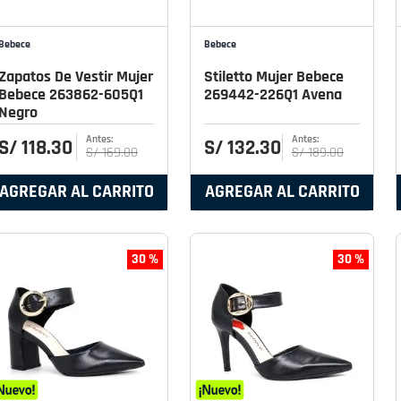
Bebece
Bebece
Zapatos De Vestir Mujer
Stiletto Mujer Bebece
Bebece 263862-605Q1
269442-226Q1 Avena
Negro
S/
118
.
30
S/
132
.
30
S/
169
.
00
S/
189
.
00
AGREGAR AL CARRITO
AGREGAR AL CARRITO
30 %
30 %