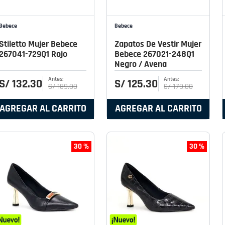
Bebece
Bebece
Stiletto Mujer Bebece
Zapatos De Vestir Mujer
267041-729Q1 Rojo
Bebece 267021-248Q1
Negro / Avena
S/
132
.
30
S/
125
.
30
S/
189
.
00
S/
179
.
00
AGREGAR AL CARRITO
AGREGAR AL CARRITO
30 %
30 %