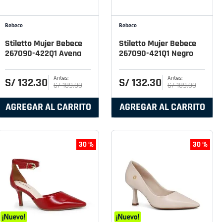
Bebece
Bebece
Stiletto Mujer Bebece
Stiletto Mujer Bebece
267090-422Q1 Avena
267090-421Q1 Negro
S/
132
.
30
S/
132
.
30
S/
189
.
00
S/
189
.
00
AGREGAR AL CARRITO
AGREGAR AL CARRITO
30 %
30 %