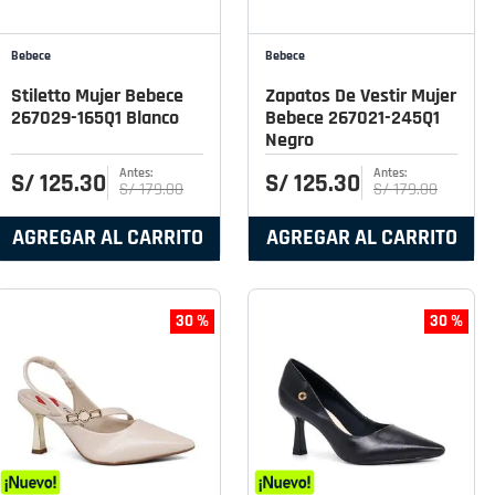
Bebece
Bebece
Stiletto Mujer Bebece
Zapatos De Vestir Mujer
267029-165Q1 Blanco
Bebece 267021-245Q1
Negro
S/
125
.
30
S/
125
.
30
S/
179
.
00
S/
179
.
00
AGREGAR AL CARRITO
AGREGAR AL CARRITO
30 %
30 %