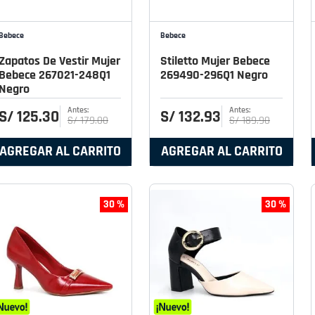
Bebece
Bebece
Zapatos De Vestir Mujer
Stiletto Mujer Bebece
Bebece 267021-248Q1
269490-296Q1 Negro
Negro
S/
125
.
30
S/
132
.
93
S/
179
.
00
S/
189
.
90
AGREGAR AL CARRITO
AGREGAR AL CARRITO
30 %
30 %