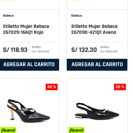
Bebece
Bebece
Stiletto Mujer Bebece
Stiletto Mujer Bebece
267029-166Q1 Rojo
267090-421Q1 Avena
S/
118
.
93
S/
132
.
30
S/
169
.
90
S/
189
.
00
AGREGAR AL CARRITO
AGREGAR AL CARRITO
30 %
30 %