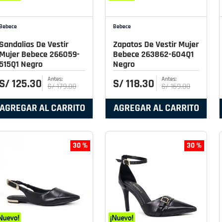
Bebece
Bebece
Sandalias De Vestir
Zapatos De Vestir Mujer
Mujer Bebece 266059-
Bebece 263862-604Q1
515Q1 Negro
Negro
S/
125
.
30
S/
118
.
30
S/
179
.
00
S/
169
.
00
AGREGAR AL CARRITO
AGREGAR AL CARRITO
30 %
30 %