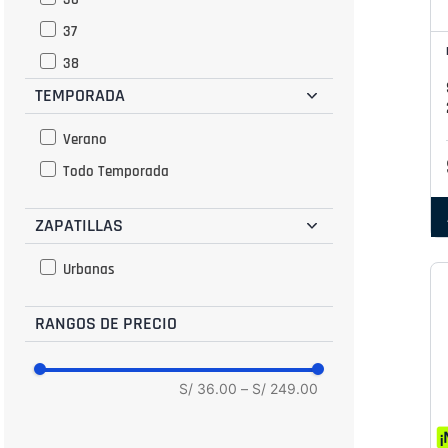
37
38
TEMPORADA
39
40
Verano
BR 34
Todo Temporada
BR 35
ZAPATILLAS
BR 36
BR 37
Urbanas
BR 38
BR 39
RANGOS DE PRECIO
BR 33
S/ 36.00
–
S/ 249.00