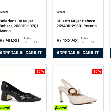
Bebece
Bebece
Balerinas De Mujer
Stiletto Mujer Bebece
Bebece 262019-107Q1
269490-296Q1 Pecana
Avena
S/
90
.
30
S/
132
.
93
S/
129
.
00
S/
189
.
90
AGREGAR AL CARRITO
AGREGAR AL CARRITO
30 %
30 %