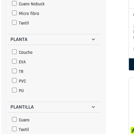
Cuero Nobuck
Nude
Micro fibra
Oro Rosado
Textil
Plata
Rojo
PLANTA
Rosado
Caucho
Vino
EVA
Hueso
TR
Fucsia
PVC
PU
PLANTILLA
Cuero
Textil