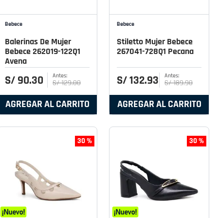
Bebece
Bebece
Balerinas De Mujer
Stiletto Mujer Bebece
Bebece 262019-122Q1
267041-728Q1 Pecana
Avena
S/
90
.
30
S/
132
.
93
S/
129
.
00
S/
189
.
90
AGREGAR AL CARRITO
AGREGAR AL CARRITO
30 %
30 %