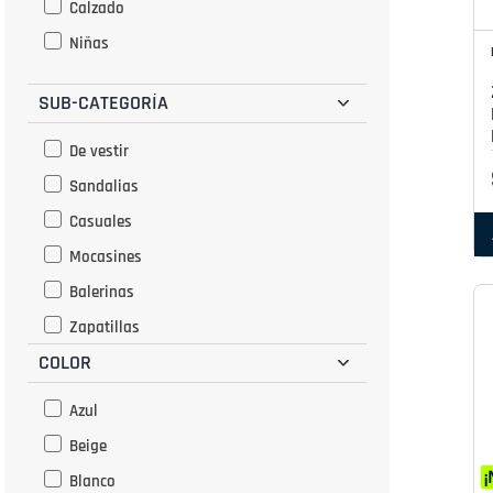
Calzado
Niñas
SUB-CATEGORÍA
De vestir
Sandalias
Casuales
Mocasines
Balerinas
Zapatillas
COLOR
Pantuflas
Escolar
Azul
Botas y botines
Beige
Blanco