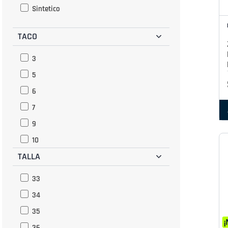
Sintetico
TACO
3
5
6
7
9
10
TALLA
33
34
35
36