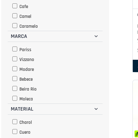
Cafe
Camel
Caramelo
MARCA
Celeste
Cobre
Pariss
Cocoa
Vizzano
Crema
Modare
Dorado
Bebece
Grafito
Beira Rio
Habano
Moleca
Marino
MATERIAL
Mississipi
Marron
Onda Flex
Charol
Multicolor
Cuero
Negro