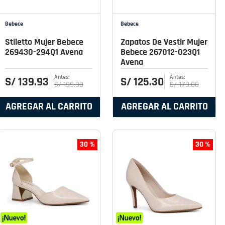
Bebece
Bebece
Stiletto Mujer Bebece
Zapatos De Vestir Mujer
269430-294Q1 Avena
Bebece 267012-023Q1
Avena
S/
139
.
93
S/
125
.
30
S/
199
.
90
S/
179
.
00
AGREGAR AL CARRITO
AGREGAR AL CARRITO
30 %
30 %