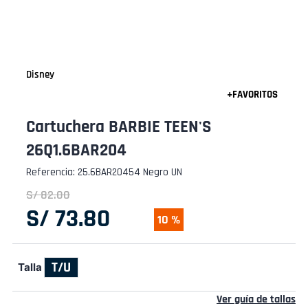
Disney
Cartuchera BARBIE TEEN'S
26Q1.6BAR204
Referencia
:
25.6BAR20454 Negro UN
S/
82
.
00
S/
73
.
80
10 %
T/U
Talla
Ver guía de tallas