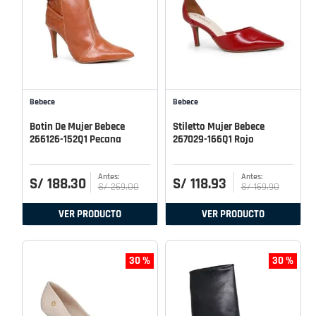
Bebece
Bebece
Botin De Mujer Bebece
Stiletto Mujer Bebece
266126-152Q1 Pecana
267029-166Q1 Rojo
S/
188
.
30
S/
118
.
93
S/
269
.
00
S/
169
.
90
VER PRODUCTO
VER PRODUCTO
30 %
30 %