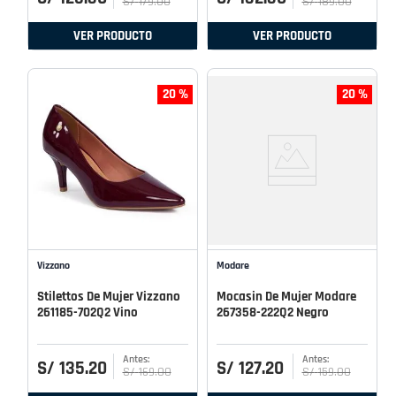
S/
179
.
00
S/
189
.
00
VER PRODUCTO
VER PRODUCTO
20 %
20 %
Vizzano
Modare
Stilettos De Mujer Vizzano
Mocasin De Mujer Modare
261185-702Q2 Vino
267358-222Q2 Negro
S/
135
.
20
S/
127
.
20
S/
169
.
00
S/
159
.
00