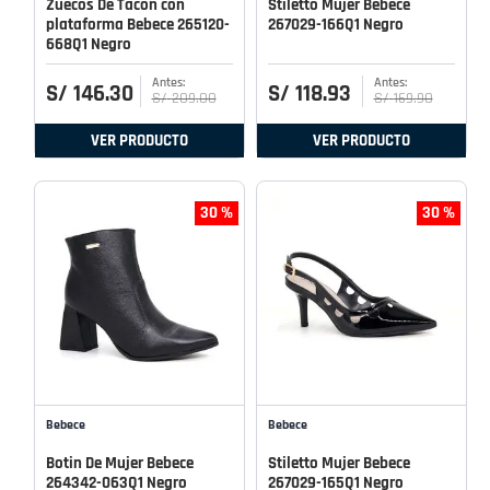
Zuecos De Tacon con
Stiletto Mujer Bebece
plataforma Bebece 265120-
267029-166Q1 Negro
668Q1 Negro
S/
146
.
30
S/
118
.
93
S/
209
.
00
S/
169
.
90
VER PRODUCTO
VER PRODUCTO
30 %
30 %
Bebece
Bebece
Botin De Mujer Bebece
Stiletto Mujer Bebece
264342-063Q1 Negro
267029-165Q1 Negro