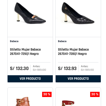
Bebece
Bebece
Stiletto Mujer Bebece
Stiletto Mujer Bebece
267041-729Q1 Negro
267041-728Q1 Negro
S/
132
.
30
S/
132
.
93
S/
189
.
00
S/
189
.
90
VER PRODUCTO
VER PRODUCTO
30 %
30 %