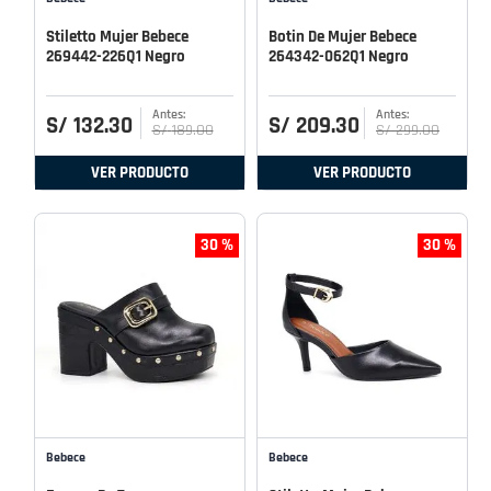
Stiletto Mujer Bebece
Botin De Mujer Bebece
269442-226Q1 Negro
264342-062Q1 Negro
S/
132
.
30
S/
209
.
30
S/
189
.
00
S/
299
.
00
VER PRODUCTO
VER PRODUCTO
30 %
30 %
Bebece
Bebece