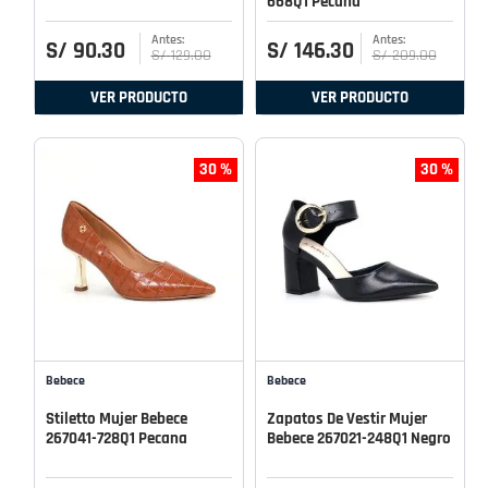
668Q1 Pecana
S/
90
.
30
S/
146
.
30
S/
129
.
00
S/
209
.
00
VER PRODUCTO
VER PRODUCTO
30 %
30 %
Bebece
Bebece
Stiletto Mujer Bebece
Zapatos De Vestir Mujer
267041-728Q1 Pecana
Bebece 267021-248Q1 Negro