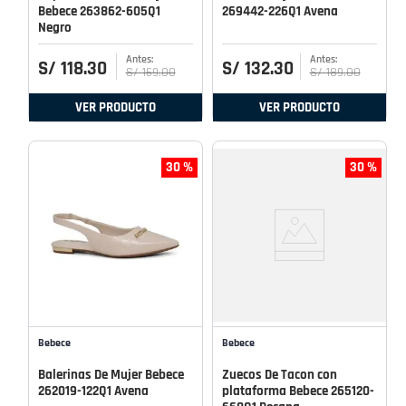
Bebece 263862-605Q1
269442-226Q1 Avena
Negro
S/
118
.
30
S/
132
.
30
S/
169
.
00
S/
189
.
00
VER PRODUCTO
VER PRODUCTO
30 %
30 %
Bebece
Bebece
Balerinas De Mujer Bebece
Zuecos De Tacon con
262019-122Q1 Avena
plataforma Bebece 265120-