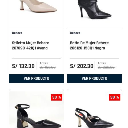
Bebece
Bebece
Stiletto Mujer Bebece
Botin De Mujer Bebece
267090-421Q1 Avena
266126-153Q1 Negro
S/
132
.
30
S/
202
.
30
S/
189
.
00
S/
289
.
00
VER PRODUCTO
VER PRODUCTO
30 %
30 %