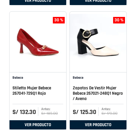
VER PRODUCTO
VER PRODUCTO
30 %
30 %
Bebece
Bebece
Stiletto Mujer Bebece
Zapatos De Vestir Mujer
267041-729Q1 Rojo
Bebece 267021-248Q1 Negro
/ Avena
S/
132
.
30
S/
125
.
30
S/
189
.
00
S/
179
.
00
VER PRODUCTO
VER PRODUCTO