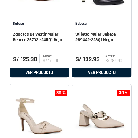
Bebece
Bebece
Zapatos De Vestir Mujer
Stiletto Mujer Bebece
Bebece 267021-245Q1 Rojo
269442-223Q1 Negro
S/
125
.
30
S/
132
.
93
S/
179
.
00
S/
189
.
90
VER PRODUCTO
VER PRODUCTO
30 %
30 %