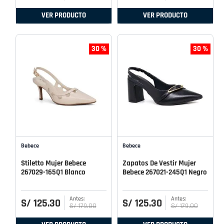
VER PRODUCTO
VER PRODUCTO
30 %
30 %
Bebece
Bebece
Stiletto Mujer Bebece
Zapatos De Vestir Mujer
267029-165Q1 Blanco
Bebece 267021-245Q1 Negro
S/
125
.
30
S/
125
.
30
S/
179
.
00
S/
179
.
00