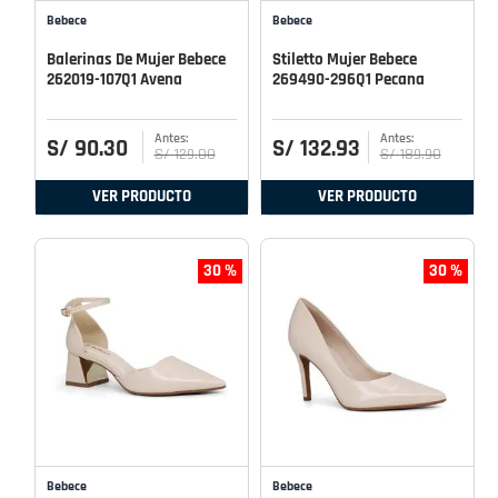
Bebece
Bebece
Balerinas De Mujer Bebece
Stiletto Mujer Bebece
262019-107Q1 Avena
269490-296Q1 Pecana
S/
90
.
30
S/
132
.
93
S/
129
.
00
S/
189
.
90
VER PRODUCTO
VER PRODUCTO
30 %
30 %
Bebece
Bebece