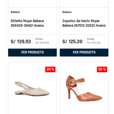
Bebece
Bebece
Stiletto Mujer Bebece
Zapatos De Vestir Mujer
269430-294Q1 Avena
Bebece 267012-023Q1 Avena
S/
139
.
93
S/
125
.
30
S/
199
.
90
S/
179
.
00
VER PRODUCTO
VER PRODUCTO
30 %
30 %