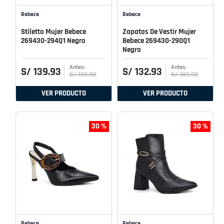
Bebece
Bebece
Stiletto Mujer Bebece
Zapatos De Vestir Mujer
269430-294Q1 Negro
Bebece 269430-290Q1
Negro
S/
139
.
93
S/
132
.
93
S/
199
.
90
S/
189
.
90
VER PRODUCTO
VER PRODUCTO
30 %
30 %
Bebece
Bebece