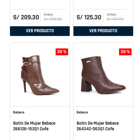
S/
209
.
30
S/
125
.
30
S/
299
.
00
S/
179
.
00
VER PRODUCTO
VER PRODUCTO
30 %
30 %
Bebece
Bebece
Botin De Mujer Bebece
Botin De Mujer Bebece
266126-152Q1 Cafe
264342-063Q1 Cafe