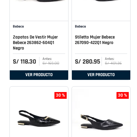
Bebece
Bebece
Zapatos De Vestir Mujer
Stiletto Mujer Bebece
Bebece 263862-604Q1
267090-422Q1 Negro
Negro
S/
118
.
30
S/
280
.
95
S/
169
.
00
S/
401
.
36
VER PRODUCTO
VER PRODUCTO
30 %
30 %