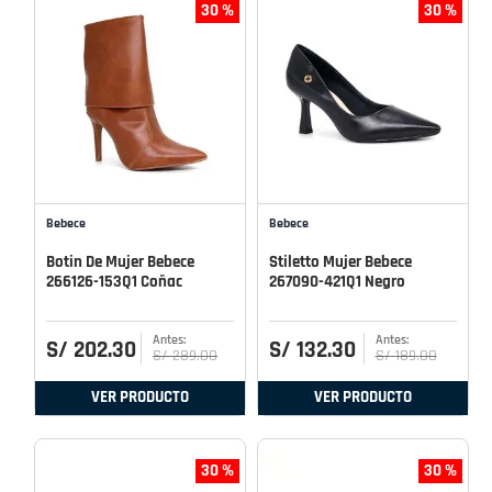
30 %
30 %
Bebece
Bebece
Botin De Mujer Bebece
Stiletto Mujer Bebece
266126-153Q1 Coñac
267090-421Q1 Negro
S/
202
.
30
S/
132
.
30
S/
289
.
00
S/
189
.
00
VER PRODUCTO
VER PRODUCTO
30 %
30 %