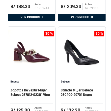
S/
188
.
30
S/
209
.
30
S/
269
.
00
S/
299
.
00
VER PRODUCTO
VER PRODUCTO
30 %
30 %
Bebece
Bebece
Zapatos De Vestir Mujer
Stiletto Mujer Bebece
Bebece 267012-023Q1 Vino
269490-297Q1 Negro
S/
125
.
30
S/
132
.
30