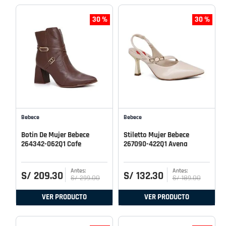
30 %
30 %
Bebece
Bebece
Botin De Mujer Bebece
Stiletto Mujer Bebece
264342-062Q1 Cafe
267090-422Q1 Avena
S/
209
.
30
S/
132
.
30
S/
299
.
00
S/
189
.
00
VER PRODUCTO
VER PRODUCTO