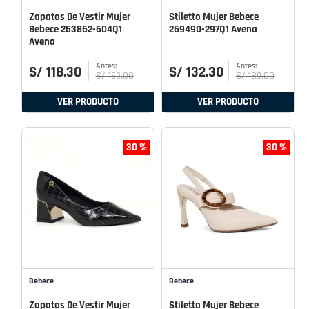
Zapatos De Vestir Mujer
Stiletto Mujer Bebece
Bebece 263862-604Q1
269490-297Q1 Avena
Avena
S/
118
.
30
S/
132
.
30
S/
169
.
00
S/
189
.
00
VER PRODUCTO
VER PRODUCTO
30 %
30 %
Bebece
Bebece
Zapatos De Vestir Mujer
Stiletto Mujer Bebece