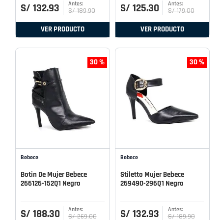
S/
132
.
93
S/
125
.
30
S/
189
.
90
S/
179
.
00
VER PRODUCTO
VER PRODUCTO
30 %
30 %
Bebece
Bebece
Botin De Mujer Bebece
Stiletto Mujer Bebece
266126-152Q1 Negro
269490-296Q1 Negro
S/
188
.
30
S/
132
.
93
S/
269
.
00
S/
189
.
90