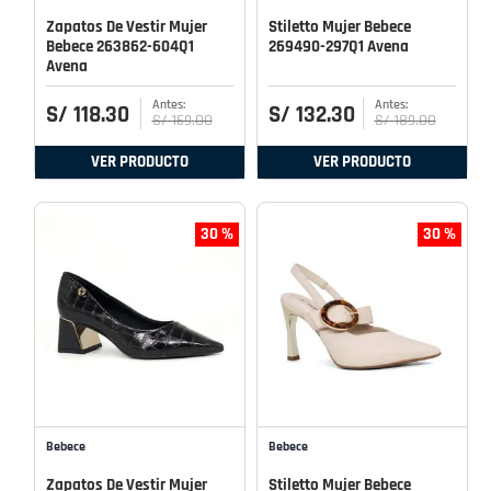
Zapatos De Vestir Mujer
Stiletto Mujer Bebece
Bebece 263862-604Q1
269490-297Q1 Avena
Avena
S/
118
.
30
S/
132
.
30
S/
169
.
00
S/
189
.
00
VER PRODUCTO
VER PRODUCTO
30 %
30 %
Bebece
Bebece
Zapatos De Vestir Mujer
Stiletto Mujer Bebece