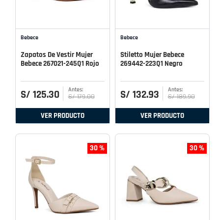
Bebece
Bebece
Zapatos De Vestir Mujer
Stiletto Mujer Bebece
Bebece 267021-245Q1 Rojo
269442-223Q1 Negro
S/
125
.
30
S/
132
.
93
S/
179
.
00
S/
189
.
90
VER PRODUCTO
VER PRODUCTO
30 %
30 %