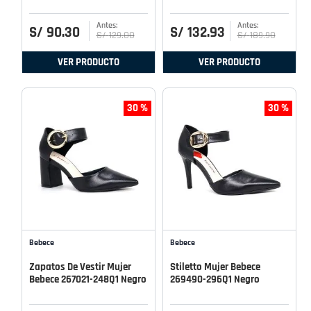
S/
90
.
30
S/
132
.
93
S/
129
.
00
S/
189
.
90
VER PRODUCTO
VER PRODUCTO
30 %
30 %
Bebece
Bebece
Zapatos De Vestir Mujer
Stiletto Mujer Bebece
Bebece 267021-248Q1 Negro
269490-296Q1 Negro