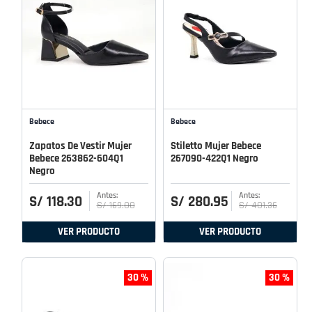
Bebece
Bebece
Zapatos De Vestir Mujer
Stiletto Mujer Bebece
Bebece 263862-604Q1
267090-422Q1 Negro
Negro
S/
118
.
30
S/
280
.
95
S/
169
.
00
S/
401
.
36
VER PRODUCTO
VER PRODUCTO
30 %
30 %