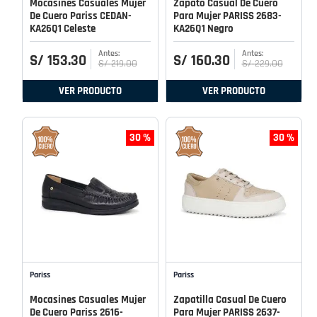
Mocasines Casuales Mujer
Zapato Casual De Cuero
De Cuero Pariss CEDAN-
Para Mujer PARISS 2683-
KA26Q1 Celeste
KA26Q1 Negro
S/
153
.
30
S/
160
.
30
S/
219
.
00
S/
229
.
00
VER PRODUCTO
VER PRODUCTO
30 %
30 %
Pariss
Pariss
Mocasines Casuales Mujer
Zapatilla Casual De Cuero
De Cuero Pariss 2616-
Para Mujer PARISS 2637-