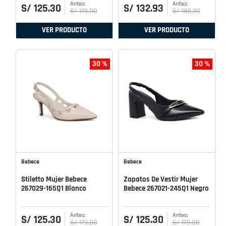
S/
125
.
30
S/
132
.
93
S/
179
.
00
S/
189
.
90
VER PRODUCTO
VER PRODUCTO
30 %
30 %
Bebece
Bebece
Stiletto Mujer Bebece
Zapatos De Vestir Mujer
267029-165Q1 Blanco
Bebece 267021-245Q1 Negro
S/
125
.
30
S/
125
.
30
S/
179
.
00
S/
179
.
00