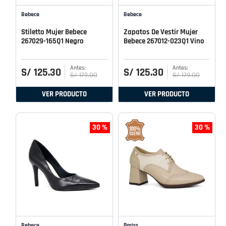
Bebece
Bebece
Stiletto Mujer Bebece
Zapatos De Vestir Mujer
267029-165Q1 Negro
Bebece 267012-023Q1 Vino
S/
125
.
30
S/
125
.
30
S/
179
.
00
S/
179
.
00
VER PRODUCTO
VER PRODUCTO
30 %
30 %
Bebece
Pariss