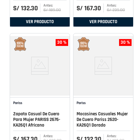
S/
132
.
30
S/
167
.
30
S/
189
.
00
S/
239
.
00
VER PRODUCTO
VER PRODUCTO
30 %
30 %
Pariss
Pariss
Zapato Casual De Cuero
Mocasines Casuales Mujer
Para Mujer PARISS 2676-
De Cuero Pariss 2620-
KA26Q1 Africano
KA26Q1 Dorado
S/
167
.
30
S/
132
.
30