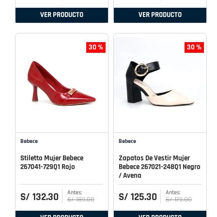
VER PRODUCTO
VER PRODUCTO
30 %
30 %
Bebece
Bebece
Stiletto Mujer Bebece
Zapatos De Vestir Mujer
267041-729Q1 Rojo
Bebece 267021-248Q1 Negro
/ Avena
S/
132
.
30
S/
125
.
30
S/
189
.
00
S/
179
.
00