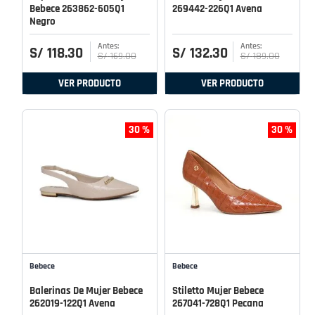
Bebece 263862-605Q1
269442-226Q1 Avena
Negro
S/
118
.
30
S/
132
.
30
S/
169
.
00
S/
189
.
00
VER PRODUCTO
VER PRODUCTO
30 %
30 %
Bebece
Bebece
Balerinas De Mujer Bebece
Stiletto Mujer Bebece
262019-122Q1 Avena
267041-728Q1 Pecana