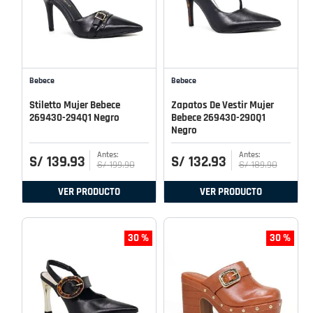
Bebece
Bebece
Stiletto Mujer Bebece
Zapatos De Vestir Mujer
269430-294Q1 Negro
Bebece 269430-290Q1
Negro
S/
139
.
93
S/
132
.
93
S/
199
.
90
S/
189
.
90
VER PRODUCTO
VER PRODUCTO
30 %
30 %