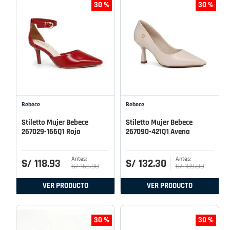
30 %
30 %
Bebece
Bebece
Stiletto Mujer Bebece
Stiletto Mujer Bebece
267029-166Q1 Rojo
267090-421Q1 Avena
S/
118
.
93
S/
132
.
30
S/
169
.
90
S/
189
.
00
VER PRODUCTO
VER PRODUCTO
30 %
30 %