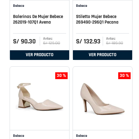
Bebece
Bebece
Balerinas De Mujer Bebece
Stiletto Mujer Bebece
262019-107Q1 Avena
269490-296Q1 Pecana
S/
90
.
30
S/
132
.
93
S/
129
.
00
S/
189
.
90
VER PRODUCTO
VER PRODUCTO
30 %
30 %
Bebece
Bebece