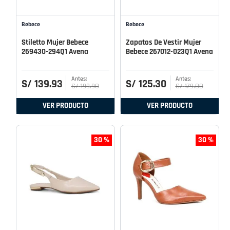
Bebece
Bebece
Stiletto Mujer Bebece
Zapatos De Vestir Mujer
269430-294Q1 Avena
Bebece 267012-023Q1 Avena
S/
139
.
93
S/
125
.
30
S/
199
.
90
S/
179
.
00
VER PRODUCTO
VER PRODUCTO
30 %
30 %