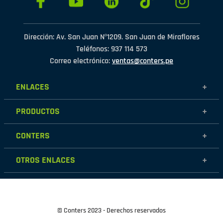
Dirección: Av. San Juan Nº1209. San Juan de Miraflores
Teléfonos: 937 114 573
Correo electrónico:
ventas@conters.pe
ENLACES
+
Mujer
PRODUCTOS
+
Hombre
Calzados
Niños
CONTERS
+
Zapatillas
Outlet
Nosotros
Accesorios
OTROS ENLACES
+
Contáctanos
Destacados
Políticas de garantía
Tiendas
Políticas de protección de datos personales
Términos y condiciones
© Conters 2023 - Derechos reservados
Cambios y devoluciones