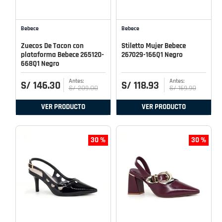
Bebece
Bebece
Zuecos De Tacon con
Stiletto Mujer Bebece
plataforma Bebece 265120-
267029-166Q1 Negro
668Q1 Negro
S/
146
.
30
S/
118
.
93
S/
209
.
00
S/
169
.
90
VER PRODUCTO
VER PRODUCTO
30 %
30 %