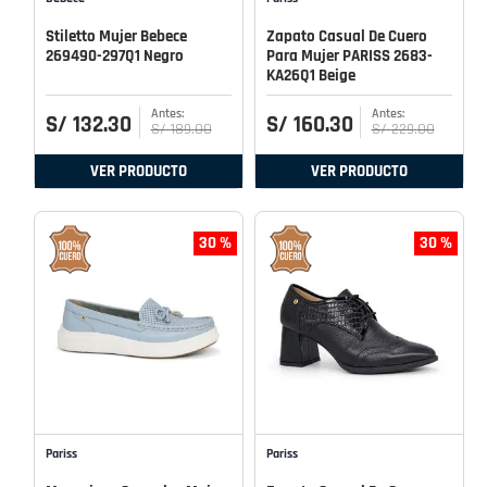
Stiletto Mujer Bebece
Zapato Casual De Cuero
269490-297Q1 Negro
Para Mujer PARISS 2683-
KA26Q1 Beige
S/
132
.
30
S/
160
.
30
S/
189
.
00
S/
229
.
00
VER PRODUCTO
VER PRODUCTO
30 %
30 %
Pariss
Pariss