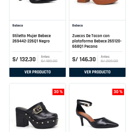
Bebece
Bebece
Stiletto Mujer Bebece
Zuecos De Tacon con
269442-226Q1 Negro
plataforma Bebece 265120-
668Q1 Pecana
S/
132
.
30
S/
146
.
30
S/
189
.
00
S/
209
.
00
VER PRODUCTO
VER PRODUCTO
30 %
30 %