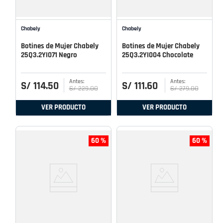
Chabely
Chabely
Botines de Mujer Chabely
Botines de Mujer Chabely
25Q3.2YI071 Negro
25Q3.2YI004 Chocolate
S/
114
.
50
S/
111
.
60
S/
229
.
00
S/
279
.
00
VER PRODUCTO
VER PRODUCTO
60 %
60 %