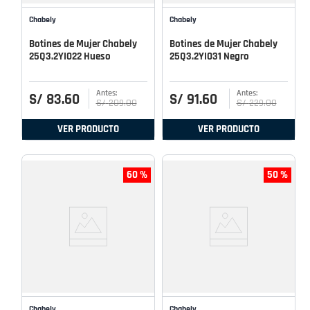
Chabely
Chabely
Botines de Mujer Chabely
Botines de Mujer Chabely
25Q3.2YI022 Hueso
25Q3.2YI031 Negro
S/
83
.
60
S/
91
.
60
S/
209
.
00
S/
229
.
00
VER PRODUCTO
VER PRODUCTO
60 %
50 %
Chabely
Chabely