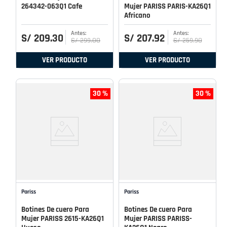
264342-063Q1 Cafe
Mujer PARISS PARIS-KA26Q1
Africano
S/
209
.
30
S/
207
.
92
S/
299
.
00
S/
259
.
90
VER PRODUCTO
VER PRODUCTO
30 %
30 %
Pariss
Pariss
Botines De cuero Para
Botines De cuero Para
Mujer PARISS 2615-KA26Q1
Mujer PARISS PARISS-