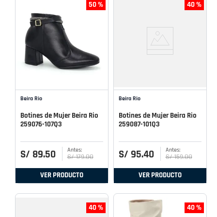
50 %
40 %
Beira Rio
Beira Rio
Botines de Mujer Beira Rio
Botines de Mujer Beira Rio
259076-107Q3
259087-101Q3
S/
89
.
50
S/
95
.
40
S/
179
.
00
S/
159
.
00
VER PRODUCTO
VER PRODUCTO
40 %
40 %