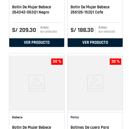
Botin De Mujer Bebece
Botin De Mujer Bebece
264342-063Q1 Negro
266126-152Q1 Cafe
S/
209
.
30
S/
188
.
30
S/
299
.
00
S/
269
.
00
VER PRODUCTO
VER PRODUCTO
30 %
20 %
Bebece
Pariss
Botin De Mujer Bebece
Botines De cuero Para