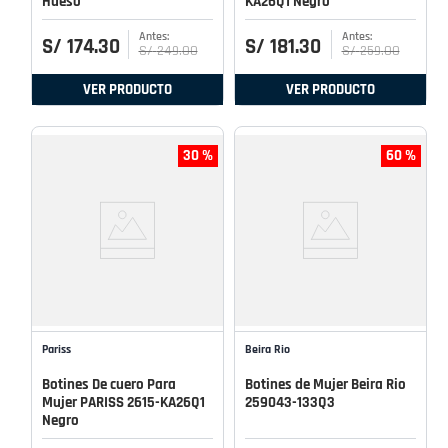
Hueso
KA26Q1 Negro
S/
174
.
30
S/
181
.
30
S/
249
.
00
S/
259
.
00
VER PRODUCTO
VER PRODUCTO
30 %
60 %
Pariss
Beira Rio
Botines De cuero Para
Botines de Mujer Beira Rio
Mujer PARISS 2615-KA26Q1
259043-133Q3
Negro