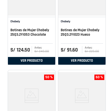
Chabely
Chabely
Botines de Mujer Chabely
Botines de Mujer Chabely
25Q3.2YI053 Chocolate
25Q3.2YI023 Hueso
S/
124
.
50
S/
91
.
60
S/
249
.
00
S/
229
.
00
VER PRODUCTO
VER PRODUCTO
50 %
60 %