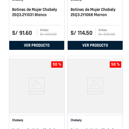
Botines de Mujer Chabely
Botines de Mujer Chabely
25Q3.2YI031 Blanco
25Q3.2YI068 Marron
S/
91
.
60
S/
114
.
50
S/
229
.
00
S/
229
.
00
VER PRODUCTO
VER PRODUCTO
50 %
50 %
Chabely
Chabely