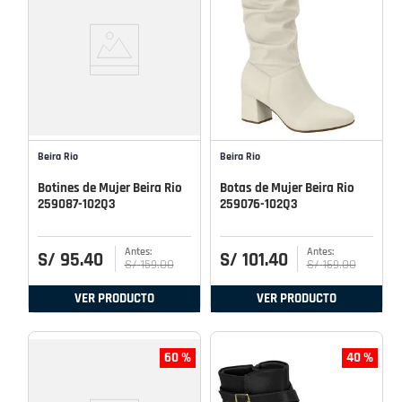
Beira Rio
Beira Rio
Botines de Mujer Beira Rio
Botas de Mujer Beira Rio
259087-102Q3
259076-102Q3
S/
95
.
40
S/
101
.
40
S/
159
.
00
S/
169
.
00
VER PRODUCTO
VER PRODUCTO
60 %
40 %