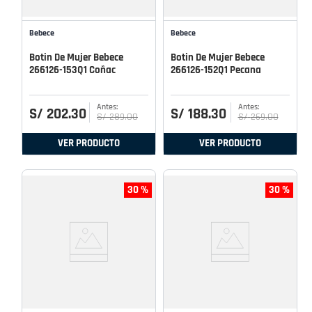
Bebece
Bebece
Botin De Mujer Bebece
Botin De Mujer Bebece
266126-153Q1 Coñac
266126-152Q1 Pecana
S/
202
.
30
S/
188
.
30
S/
289
.
00
S/
269
.
00
VER PRODUCTO
VER PRODUCTO
30 %
30 %