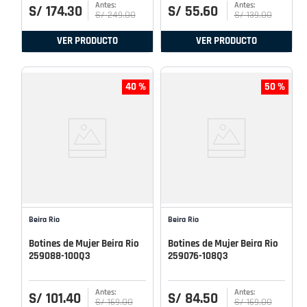
S/
174
.
30
S/
55
.
60
S/
249
.
00
S/
139
.
00
VER PRODUCTO
VER PRODUCTO
40 %
50 %
Beira Rio
Beira Rio
Botines de Mujer Beira Rio
Botines de Mujer Beira Rio
259088-100Q3
259076-108Q3
S/
101
.
40
S/
84
.
50
S/
169
.
00
S/
169
.
00