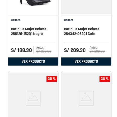
Bebece
Bebece
Botin De Mujer Bebece
Botin De Mujer Bebece
266126-152Q1 Negro
264342-062Q1 Cafe
S/
188
.
30
S/
209
.
30
S/
269
.
00
S/
299
.
00
VER PRODUCTO
VER PRODUCTO
30 %
30 %