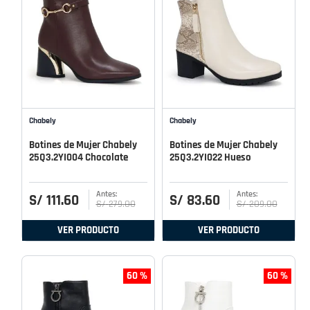
Chabely
Chabely
Botines de Mujer Chabely
Botines de Mujer Chabely
25Q3.2YI004 Chocolate
25Q3.2YI022 Hueso
S/
111
.
60
S/
83
.
60
S/
279
.
00
S/
209
.
00
VER PRODUCTO
VER PRODUCTO
60 %
60 %