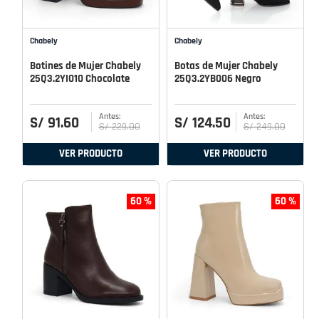
Chabely
Chabely
Botines de Mujer Chabely
Botas de Mujer Chabely
25Q3.2YI010 Chocolate
25Q3.2YB006 Negro
S/
91
.
60
S/
124
.
50
S/
229
.
00
S/
249
.
00
VER PRODUCTO
VER PRODUCTO
60 %
60 %