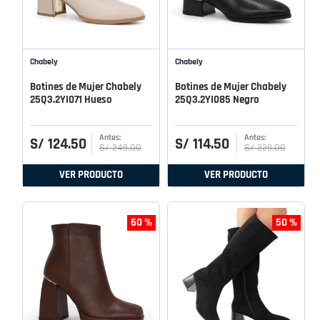
Chabely
Chabely
Botines de Mujer Chabely
Botines de Mujer Chabely
25Q3.2YI071 Hueso
25Q3.2YI085 Negro
S/
124
.
50
S/
114
.
50
S/
249
.
00
S/
229
.
00
VER PRODUCTO
VER PRODUCTO
60 %
50 %