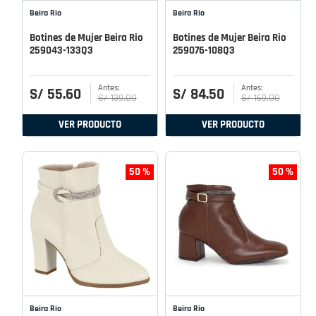
Beira Rio
Beira Rio
Botines de Mujer Beira Rio
Botines de Mujer Beira Rio
259043-133Q3
259076-108Q3
S/
55
.
60
S/
84
.
50
S/
139
.
00
S/
169
.
00
VER PRODUCTO
VER PRODUCTO
50 %
50 %
Beira Rio
Beira Rio