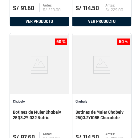
S/
91
.
60
S/
114
.
50
S/
229
.
00
S/
229
.
00
VER PRODUCTO
VER PRODUCTO
60 %
50 %
Chabely
Chabely
Botines de Mujer Chabely
Botines de Mujer Chabely
25Q3.2YI032 Nutria
25Q3.2YI085 Chocolate
S/
87
.
60
S/
114
.
50