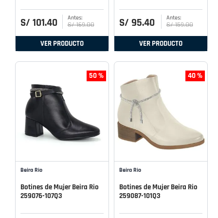
S/
101
.
40
S/
95
.
40
S/
169
.
00
S/
159
.
00
VER PRODUCTO
VER PRODUCTO
50 %
40 %
Beira Rio
Beira Rio
Botines de Mujer Beira Rio
Botines de Mujer Beira Rio
259076-107Q3
259087-101Q3