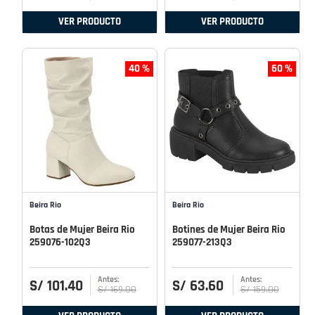
VER PRODUCTO
VER PRODUCTO
40 %
60 %
Beira Rio
Beira Rio
Botas de Mujer Beira Rio
Botines de Mujer Beira Rio
259076-102Q3
259077-213Q3
S/
101
.
40
S/
63
.
60
S/
169
.
00
S/
159
.
00