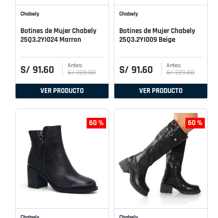
Chabely
Chabely
Botines de Mujer Chabely
Botines de Mujer Chabely
25Q3.2YI024 Marron
25Q3.2YI009 Beige
S/
91
.
60
S/
91
.
60
S/
229
.
00
S/
229
.
00
VER PRODUCTO
VER PRODUCTO
60 %
60 %
Chabely
Chabely