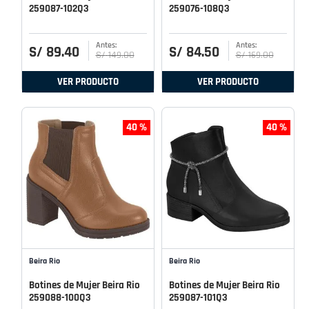
259087-102Q3
259076-108Q3
S/
89
.
40
S/
84
.
50
S/
149
.
00
S/
169
.
00
VER PRODUCTO
VER PRODUCTO
40 %
40 %
Beira Rio
Beira Rio
Botines de Mujer Beira Rio
Botines de Mujer Beira Rio
259088-100Q3
259087-101Q3