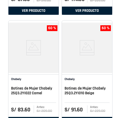
S/
219
.
00
S/
229
.
00
VER PRODUCTO
VER PRODUCTO
60 %
60 %
Chabely
Chabely
Botines de Mujer Chabely
Botines de Mujer Chabely
25Q3.2YI022 Camel
25Q3.2YI010 Beige
S/
83
.
60
S/
91
.
60
S/
209
.
00
S/
229
.
00