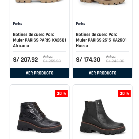
Pariss
Pariss
Botines De cuero Para
Botines De cuero Para
Mujer PARISS PARIS-KA26Q1
Mujer PARISS 2615-KA26Q1
Africano
Hueso
S/
207
.
92
S/
174
.
30
S/
259
.
90
S/
249
.
00
VER PRODUCTO
VER PRODUCTO
30 %
30 %