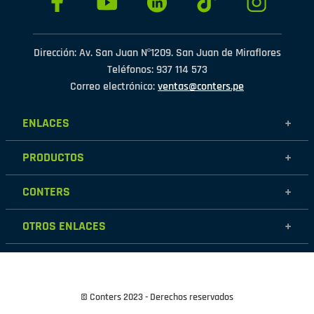
Dirección: Av. San Juan Nº1209. San Juan de Miraflores
Teléfonos: 937 114 573
Correo electrónico:
ventas@conters.pe
ENLACES
+
Mujer
PRODUCTOS
+
Hombre
Calzados
Niños
CONTERS
+
Zapatillas
Outlet
Nosotros
Accesorios
OTROS ENLACES
+
Contáctanos
Destacados
Políticas de garantía
Tiendas
Políticas de protección de datos personales
Términos y condiciones
© Conters 2023 - Derechos reservados
Cambios y devoluciones