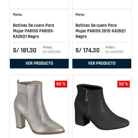
Pariss
Pariss
Botines De cuero Para
Botines De cuero Para
Mujer PARISS PARISS-
Mujer PARISS 2615-KA26Q1
KA26Q1 Negro
Negro
S/
181
.
30
S/
174
.
30
S/
259
.
00
S/
249
.
00
VER PRODUCTO
VER PRODUCTO
60 %
50 %