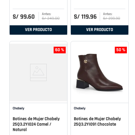
S/
99
.
60
S/
119
.
96
S/
249
.
00
S/
299
.
90
VER PRODUCTO
VER PRODUCTO
60 %
50 %
Chabely
Chabely
Botines de Mujer Chabely
Botines de Mujer Chabely
25Q3.2YI024 Camel /
25Q3.2YI091 Chocolate
Natural