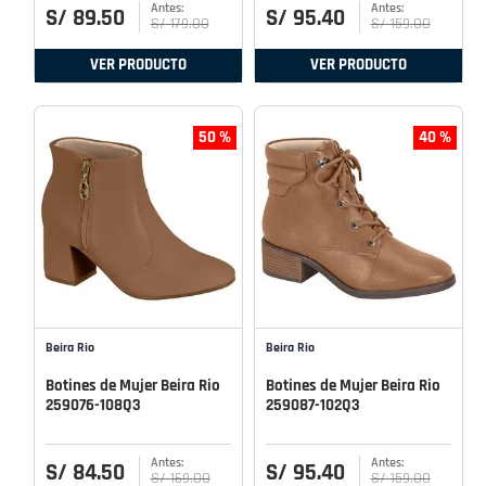
S/
89
.
50
S/
95
.
40
S/
179
.
00
S/
159
.
00
VER PRODUCTO
VER PRODUCTO
50 %
40 %
Beira Rio
Beira Rio
Botines de Mujer Beira Rio
Botines de Mujer Beira Rio
259076-108Q3
259087-102Q3
S/
84
.
50
S/
95
.
40
S/
169
.
00
S/
159
.
00