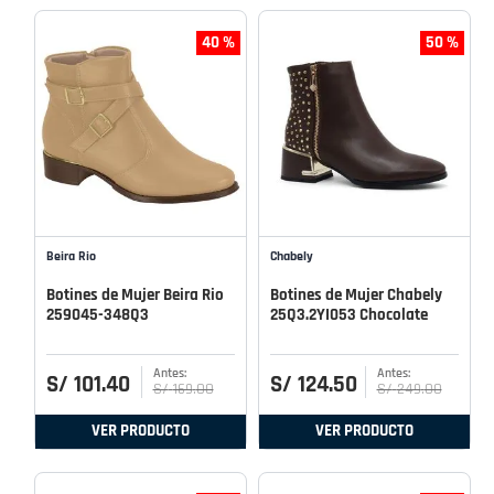
40 %
50 %
Beira Rio
Chabely
Botines de Mujer Beira Rio
Botines de Mujer Chabely
259045-348Q3
25Q3.2YI053 Chocolate
S/
101
.
40
S/
124
.
50
S/
169
.
00
S/
249
.
00
VER PRODUCTO
VER PRODUCTO