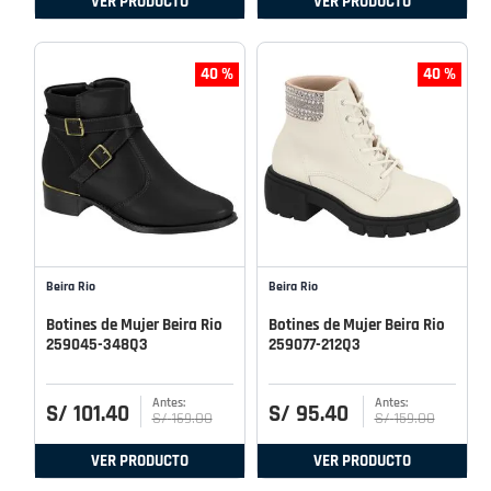
VER PRODUCTO
VER PRODUCTO
40 %
40 %
Beira Rio
Beira Rio
Botines de Mujer Beira Rio
Botines de Mujer Beira Rio
259045-348Q3
259077-212Q3
S/
101
.
40
S/
95
.
40
S/
169
.
00
S/
159
.
00
VER PRODUCTO
VER PRODUCTO