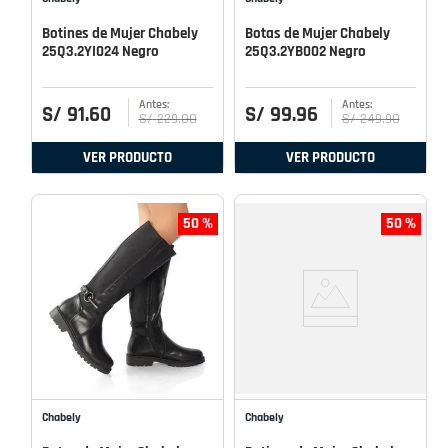
Botines de Mujer Chabely
Botas de Mujer Chabely
25Q3.2YI024 Negro
25Q3.2YB002 Negro
S/
91
.
60
S/
99
.
96
S/
229
.
00
S/
249
.
90
VER PRODUCTO
VER PRODUCTO
50 %
50 %
Chabely
Chabely