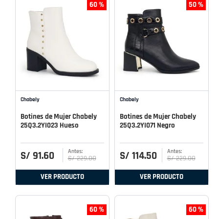
60 %
50 %
Chabely
Chabely
Botines de Mujer Chabely
Botines de Mujer Chabely
25Q3.2YI023 Hueso
25Q3.2YI071 Negro
S/
91
.
60
S/
114
.
50
S/
229
.
00
S/
229
.
00
VER PRODUCTO
VER PRODUCTO
60 %
60 %