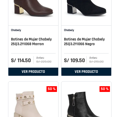
Chabely
Chabely
Botines de Mujer Chabely
Botines de Mujer Chabely
25Q3.2YI068 Marron
25Q3.2YI066 Negro
S/
114
.
50
S/
109
.
50
S/
229
.
00
S/
219
.
00
VER PRODUCTO
VER PRODUCTO
50 %
50 %