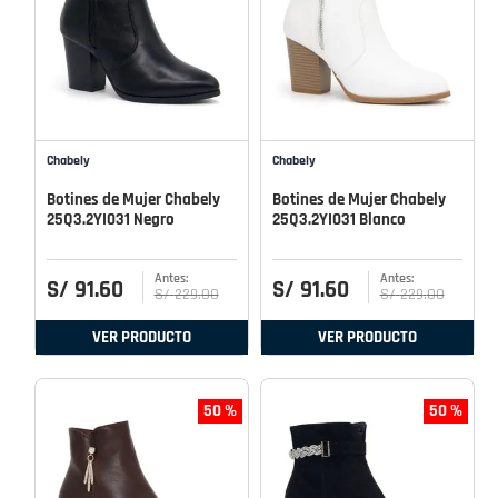
Chabely
Chabely
Botines de Mujer Chabely
Botines de Mujer Chabely
25Q3.2YI031 Negro
25Q3.2YI031 Blanco
S/
91
.
60
S/
91
.
60
S/
229
.
00
S/
229
.
00
VER PRODUCTO
VER PRODUCTO
50 %
50 %