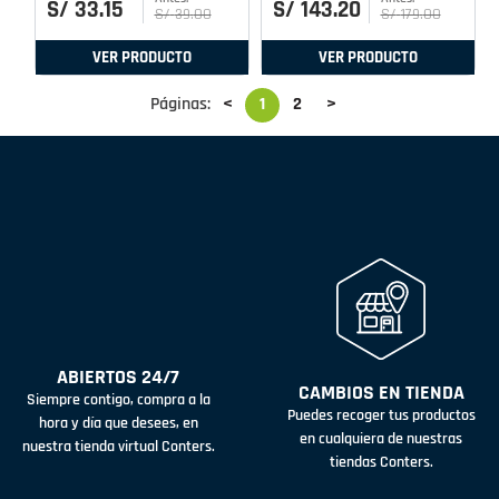
S/
33
.
15
S/
143
.
20
S/
39
.
00
S/
179
.
00
VER PRODUCTO
VER PRODUCTO
Páginas:
<
1
2
>
ABIERTOS 24/7
CAMBIOS EN TIENDA
Siempre contigo, compra a la
Puedes recoger tus productos
hora y día que desees, en
en cualquiera de nuestras
nuestra tienda virtual Conters.
tiendas Conters.