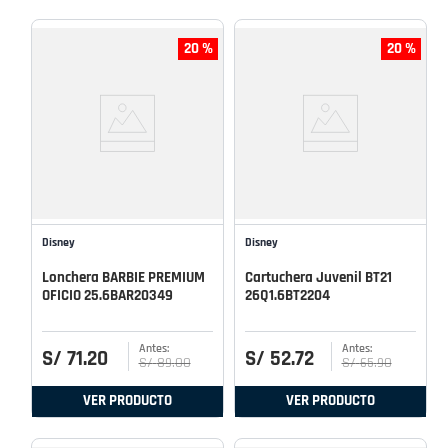
20 %
20 %
Disney
Disney
Lonchera BARBIE PREMIUM
Cartuchera Juvenil BT21
OFICIO 25.6BAR20349
26Q1.6BT2204
S/
71
.
20
S/
52
.
72
S/
89
.
00
S/
65
.
90
VER PRODUCTO
VER PRODUCTO