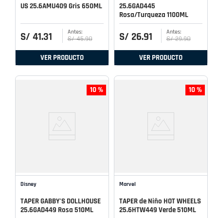
US 25.6AMU409 Gris 650ML
25.6GAD445
Rosa/Turqueza 1100ML
S/
41
.
31
S/
26
.
91
S/
45
.
90
S/
29
.
90
VER PRODUCTO
VER PRODUCTO
10 %
10 %
Disney
Marvel
TAPER GABBY'S DOLLHOUSE
TAPER de Niño HOT WHEELS
25.6GAD449 Rosa 510ML
25.6HTW449 Verde 510ML