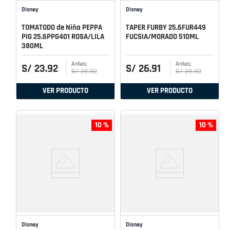
Disney
Disney
TOMATODO de Niña PEPPA
TAPER FURBY 25.6FUR449
PIG 25.6PPG401 ROSA/LILA
FUCSIA/MORADO 510ML
380ML
S/
23
.
92
S/
26
.
91
S/
29
.
90
S/
29
.
90
VER PRODUCTO
VER PRODUCTO
10 %
10 %
Disney
Disney