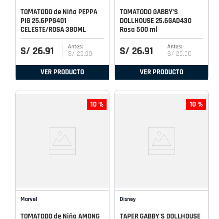
TOMATODO de Niña PEPPA
TOMATODO GABBY'S
PIG 25.6PPG401
DOLLHOUSE 25.6GAD430
CELESTE/ROSA 380ML
Rosa 500 ml
S/
26
.
91
S/
26
.
91
S/
29
.
90
S/
29
.
90
VER PRODUCTO
VER PRODUCTO
10 %
10 %
Marvel
Disney
TOMATODO de Niño AMONG
TAPER GABBY'S DOLLHOUSE