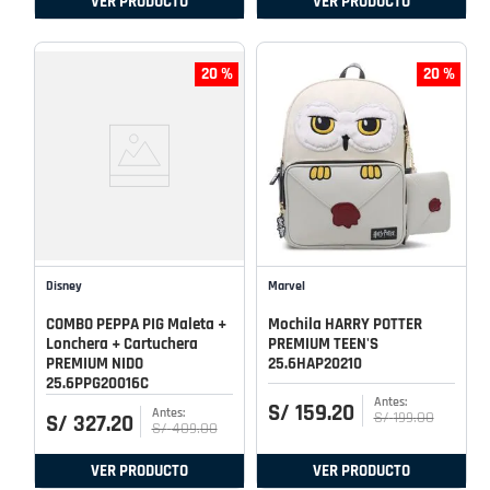
VER PRODUCTO
VER PRODUCTO
20 %
20 %
Disney
Marvel
COMBO PEPPA PIG Maleta +
Mochila HARRY POTTER
Lonchera + Cartuchera
PREMIUM TEEN'S
PREMIUM NIDO
25.6HAP20210
25.6PPG20016C
S/
159
.
20
S/
199
.
00
S/
327
.
20
S/
409
.
00
VER PRODUCTO
VER PRODUCTO