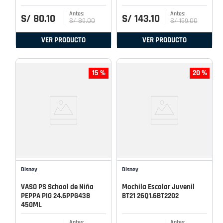
S/
80
.
10
S/
143
.
10
S/
89
.
00
S/
159
.
00
VER PRODUCTO
VER PRODUCTO
15 %
20 %
Disney
Disney
VASO PS School de Niña
Mochila Escolar Juvenil
PEPPA PIG 24.6PPG438
BT21 26Q1.6BT2202
450ML