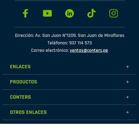
Dirección: Av. San Juan Nº1209. San Juan de Miraflores
Teléfonos: 937 114 573
Correo electrónico:
ventas@conters.pe
ENLACES
+
Mujer
PRODUCTOS
+
Hombre
Calzados
Niños
CONTERS
+
Zapatillas
Outlet
Nosotros
Accesorios
OTROS ENLACES
+
Contáctanos
Destacados
Políticas de garantía
Tiendas
Políticas de protección de datos personales
Términos y condiciones