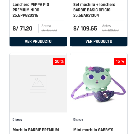
Lonchera PEPPA PIG
Set mochila + lonchera
PREMIUM NIDO
BARBIE BASIC OFICIO
25.6PPG20316
25.6BAR21304
S/
71
.
20
S/
109
.
65
S/
89
.
00
S/
129
.
00
VER PRODUCTO
VER PRODUCTO
20 %
15 %
Disney
Disney
Mochila BARBIE PREMIUM
Mini mochila GABBY'S