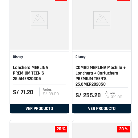
Disney
Disney
Lonchera MERLINA
COMBO MERLINA Mochila +
PREMIUM TEEN'S
Lonchera + Cartuchera
25.6MER20305
PREMIUM TEEN'S
25.6MER20205C
S/
71
.
20
S/
89
.
00
S/
255
.
20
S/
319
.
00
VER PRODUCTO
VER PRODUCTO
20 %
20 %