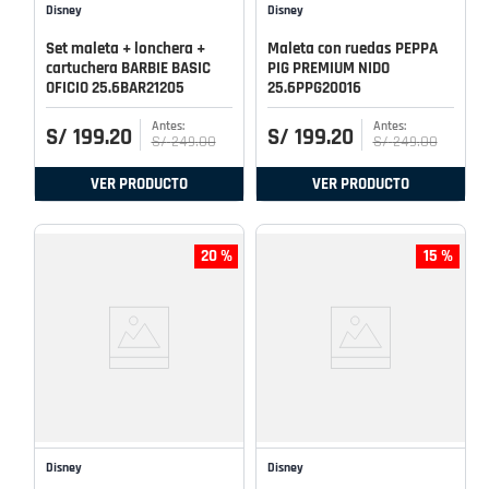
Disney
Disney
Set maleta + lonchera +
Maleta con ruedas PEPPA
cartuchera BARBIE BASIC
PIG PREMIUM NIDO
OFICIO 25.6BAR21205
25.6PPG20016
S/
199
.
20
S/
199
.
20
S/
249
.
00
S/
249
.
00
VER PRODUCTO
VER PRODUCTO
20 %
15 %
Disney
Disney