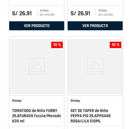
S/
26
.
91
S/
26
.
91
S/
29
.
90
S/
29
.
90
VER PRODUCTO
VER PRODUCTO
10 %
10 %
Disney
Disney
TOMATODO de Niña FURBY
SET DE TAPER de Niña
25.6FUR439 Fucsia/Morado
PEPPA PIG 25.6PPG449
630 ml
ROSA/LILA 510ML