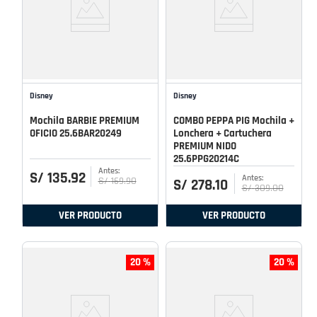
Disney
Disney
Mochila BARBIE PREMIUM
COMBO PEPPA PIG Mochila +
OFICIO 25.6BAR20249
Lonchera + Cartuchera
PREMIUM NIDO
25.6PPG20214C
S/
135
.
92
S/
169
.
90
S/
278
.
10
S/
309
.
00
VER PRODUCTO
VER PRODUCTO
20 %
20 %