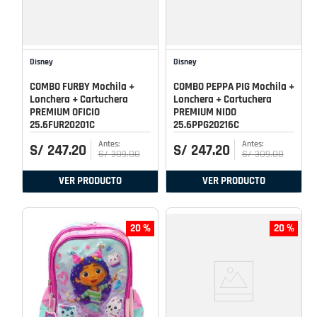
Disney
Disney
COMBO FURBY Mochila +
COMBO PEPPA PIG Mochila +
Lonchera + Cartuchera
Lonchera + Cartuchera
PREMIUM OFICIO
PREMIUM NIDO
25.6FUR20201C
25.6PPG20216C
S/
247
.
20
S/
247
.
20
S/
309
.
00
S/
309
.
00
VER PRODUCTO
VER PRODUCTO
20 %
20 %