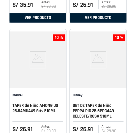
S/
35
.
91
S/
26
.
91
S/
39
.
90
S/
29
.
90
VER PRODUCTO
VER PRODUCTO
10 %
10 %
Marvel
Disney
TAPER de Niño AMONG US
SET DE TAPER de Niña
25.6AMU449 Gris 510ML
PEPPA PIG 25.6PPG449
CELESTE/ROSA 510ML
S/
26
.
91
S/
26
.
91
S/
29
.
90
S/
29
.
90