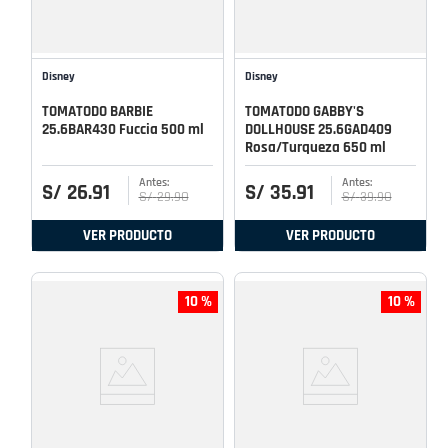
Disney
Disney
TOMATODO BARBIE
TOMATODO GABBY'S
25.6BAR430 Fuccia 500 ml
DOLLHOUSE 25.6GAD409
Rosa/Turqueza 650 ml
S/
26
.
91
S/
35
.
91
S/
29
.
90
S/
39
.
90
VER PRODUCTO
VER PRODUCTO
10 %
10 %