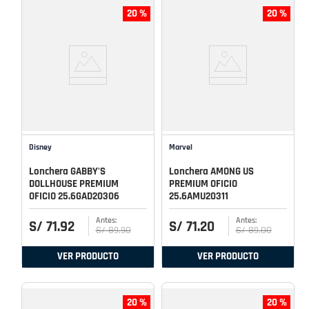
20 %
20 %
Disney
Marvel
Lonchera GABBY'S
Lonchera AMONG US
DOLLHOUSE PREMIUM
PREMIUM OFICIO
OFICIO 25.6GAD20306
25.6AMU20311
S/
71
.
92
S/
71
.
20
S/
89
.
90
S/
89
.
00
VER PRODUCTO
VER PRODUCTO
20 %
20 %