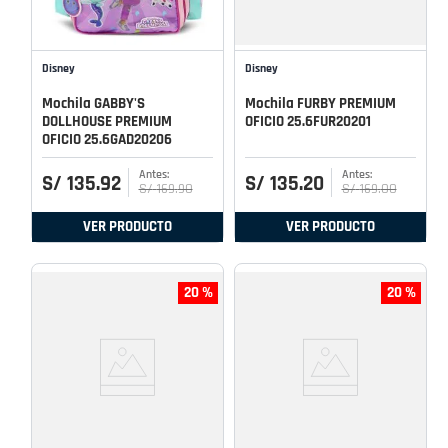
Disney
Disney
Mochila GABBY'S
Mochila FURBY PREMIUM
DOLLHOUSE PREMIUM
OFICIO 25.6FUR20201
OFICIO 25.6GAD20206
S/
135
.
92
S/
135
.
20
S/
169
.
90
S/
169
.
00
VER PRODUCTO
VER PRODUCTO
20 %
20 %