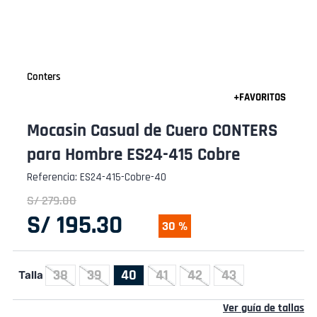
Conters
Mocasin Casual de Cuero CONTERS
para Hombre ES24-415 Cobre
Referencia
:
ES24-415-Cobre-40
S/
279
.
00
S/
195
.
30
30 %
38
39
40
41
42
43
Talla
Ver guía de tallas