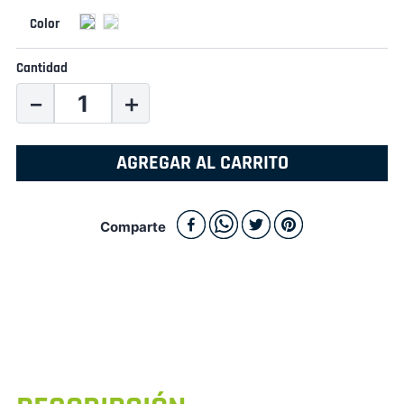
Cantidad
－
＋
AGREGAR AL CARRITO
Comparte