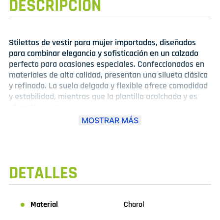
DESCRIPCIÓN
Stilettos de vestir para mujer importados, diseñados
para combinar elegancia y sofisticación en un calzado
perfecto para ocasiones especiales. Confeccionados en
materiales de alta calidad, presentan una silueta clásica
y refinada. La suela delgada y flexible ofrece comodidad
y estabilidad, mientras que la plantilla acolchada y es
cómodo y seguro.
Características: - Material: Verniz, Pelica y Napa de alta
MOSTRAR MÁS
calidad - Diseño: Clásico y refinado - Suela: Delgada y
flexible - Plantilla: Acolchada para mayor comodidad -
Color: Variedad de colores disponibles. - Origen: Brasil
DETALLES
Material
Charol