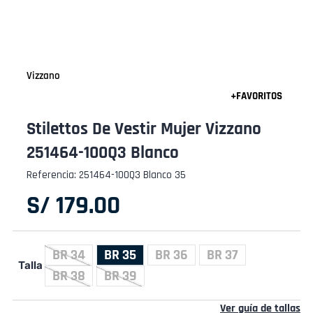
Vizzano
Stilettos De Vestir Mujer Vizzano
251464-100Q3 Blanco
Referencia
:
251464-100Q3 Blanco 35
S/
179
.
00
BR 34
BR 35
BR 36
BR 37
Talla
BR 38
BR 39
Ver guía de tallas