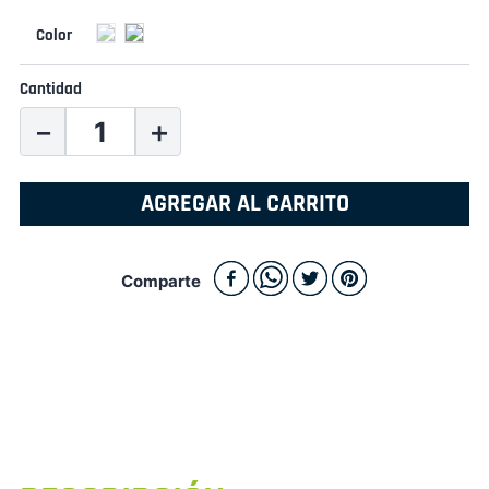
Cantidad
－
＋
AGREGAR AL CARRITO
Comparte