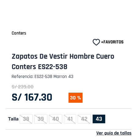
Conters
Zapatos De Vestir Hombre Cuero
Conters ES22-538
Referencia
:
ES22-538 Marron 43
S/
239
.
00
S/
167
.
30
30 %
38
39
40
41
42
43
Talla
Ver guía de tallas