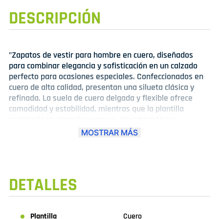
DESCRIPCIÓN
"Zapatos de vestir para hombre en cuero, diseñados
para combinar elegancia y sofisticación en un calzado
perfecto para ocasiones especiales. Confeccionados en
cuero de alta calidad, presentan una silueta clásica y
refinada. La suela de cuero delgada y flexible ofrece
comodidad y estabilidad, mientras que la plantilla
acolchada es cómodo y seguro. Características: -
Material: Cuero de alta calidad - Diseño: Clásico y
MOSTRAR MÁS
refinado - Suela: Cuero delgada y flexible - Plantilla:
Acolchada para mayor comodidad - Color: Variedad de
colores disponibles. - Detalles: Detalles de costura y
acabados de alta calidad Ideales para combinar con
DETALLES
trajes, esmoquin o vestidos formales, estos zapatos de
vestir en cuero son perfectos para aquellos que buscan
un calzado elegante y sofisticado para cualquier ocasión
especial."
Plantilla
Cuero