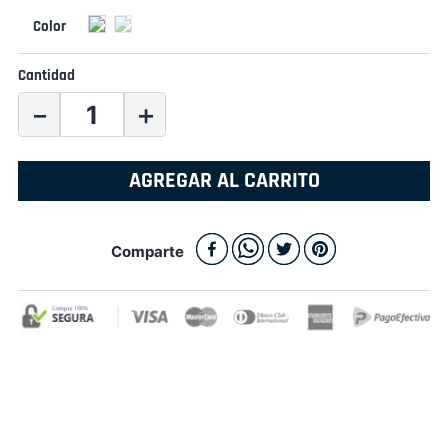
Cantidad
－
＋
AGREGAR AL CARRITO
Comparte