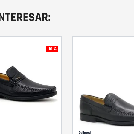
INTERESAR:
10 %
Calimod