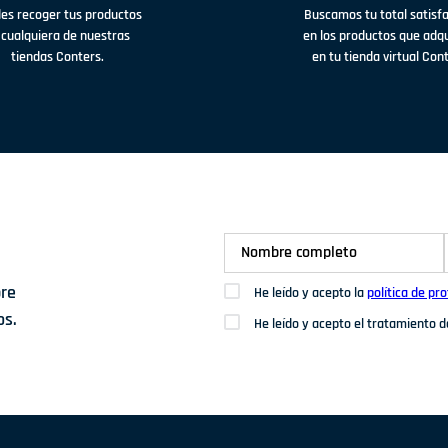
es recoger tus productos
Buscamos tu total satisf
 cualquiera de nuestras
en los productos que adq
tiendas Conters.
en tu tienda virtual Con
bre
He leído y acepto la
política de pr
os.
He leído y acepto el tratamiento 