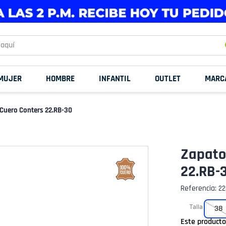
uí
MUJER
HOMBRE
INFANTIL
OUTLET
MARC
Cuero Conters 22.RB-30
Zapato
22.RB-
Referencia
:
22
Talla
38
Este product