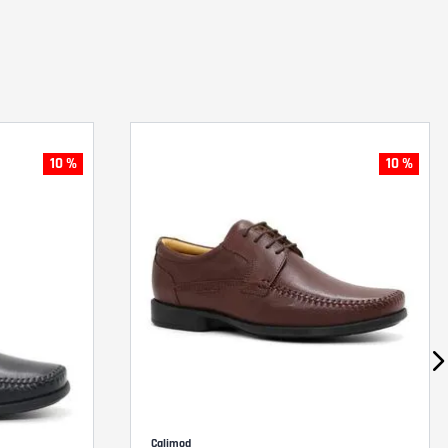
10 %
10 %
Calimod