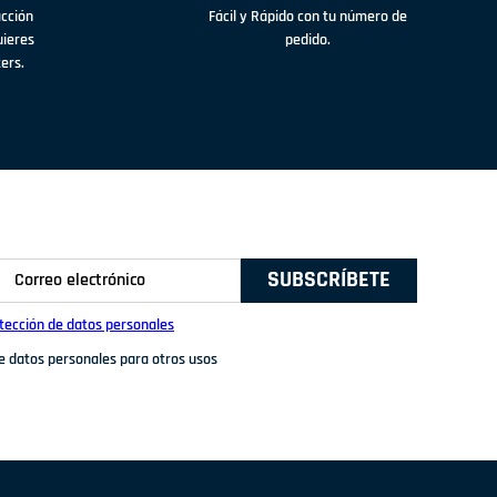
acción
Fácil y Rápido con tu número de
uieres
pedido.
ters.
SUBSCRÍBETE
otección de datos personales
de datos personales para otros usos