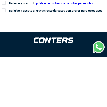
He leído y acepto la
política de protección de datos personales
He leído y acepto el tratamiento de datos personales para otros usos
Dirección: Av. San Juan Nº1209. San Juan de Miraflores
Teléfonos: 937 114 573
Correo electrónico:
ventas@conters.pe
ENLACES
+