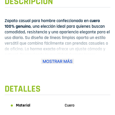
DESCRIPCIÓN
Zapato casual para hombre confeccionado en
cuero
100% genuino
, una elección ideal para quienes buscan
comodidad, resistencia y una apariencia elegante para el
uso diario. Su diseño de líneas limpias aporta un estilo
versátil que combina fácilmente con prendas casuales o
de oficina. La
horma exacta
ofrece un ajuste cómodo y
natural, favoreciendo la movilidad durante largas
jornadas. El cuero de alta calidad brinda mayor
MOSTRAR MÁS
durabilidad, mejor adaptación al pie con el uso, además
de un acabado sofisticado que realza su presencia. Su
suela flexible proporciona estabilidad, amortiguación y
una pisada más confortable en cada paso. Disponible en
DETALLES
color marrón
y
color negro
, opciones clásicas que
destacan por su facilidad para combinar y su estilo
atemporal. Un calzado pensado para acompañar cada
día con confort, calidad y distinción.
Material
Cuero