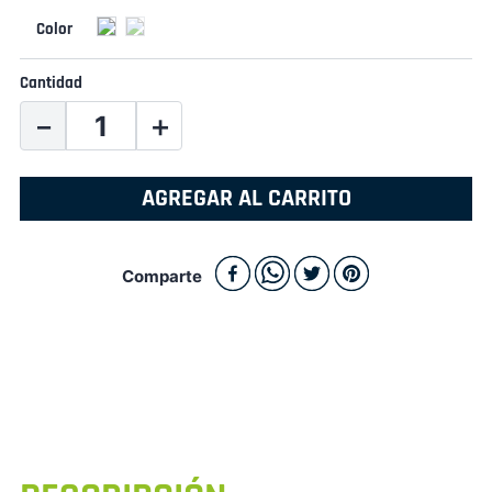
Cantidad
－
＋
AGREGAR AL CARRITO
Comparte