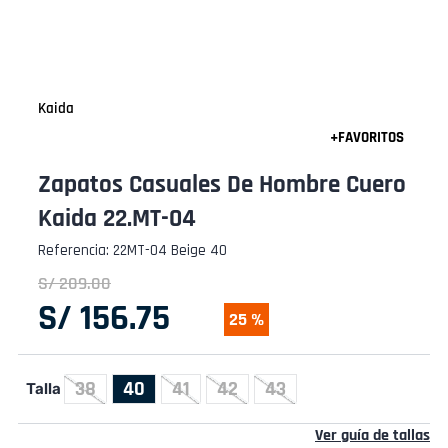
Kaida
Zapatos Casuales De Hombre Cuero
Kaida 22.MT-04
Referencia
:
22MT-04 Beige 40
S/
209
.
00
S/
156
.
75
25 %
38
40
41
42
43
Talla
Ver guía de tallas