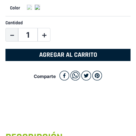
Cantidad
－
＋
AGREGAR AL CARRITO
Comparte