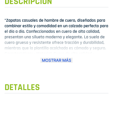
DESCRIPCIÓN
"Zapatos casuales de hombre de cuero, diseñados para
combinar estilo y comodidad en un calzado perfecto para
el día a día. Confeccionados en cuero de alta calidad,
presentan una silueta moderna y elegante. La suela de
cuero gruesa y resistente ofrece tracción y durabilidad,
mientras que la plantilla acolchada es cómodo y seguro.
Características: - Material: Cuero de alta calidad -
Diseño: Moderno y elegante - Suela: Cuero gruesa y
MOSTRAR MÁS
resistente - Plantilla: Acolchada para mayor comodidad -
Color: Variedad de colores disponibles. Ideales para
combinar con pantalones, jeans o chinos, estos zapatos
casuales de cuero son perfectos para un look casual y
DETALLES
elegante. Disfruta de la calidad y el estilo que solo los
zapatos de cuero pueden ofrecer."