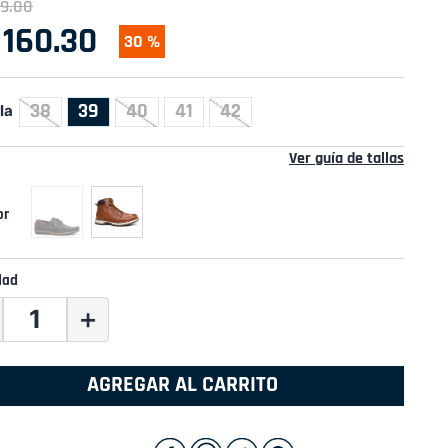
9
.
00
160
.
30
30 %
38
39
40
41
42
la
Ver guía de tallas
dad
＋
AGREGAR AL CARRITO