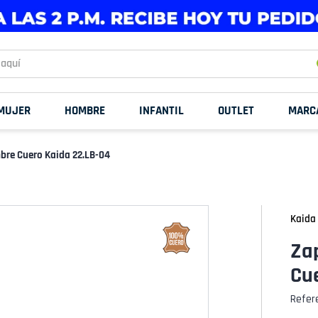
uí
MUJER
HOMBRE
INFANTIL
OUTLET
MARC
bre Cuero Kaida 22.LB-04
Kaida
Za
Cu
Refer