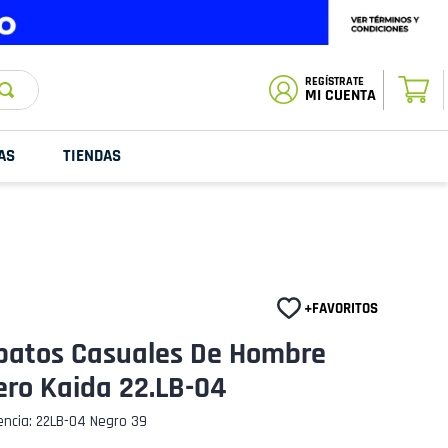
ESTADO DE
TU PEDIDO
MI CUENTA
AS
TIENDAS
patos Casuales De Hombre
ero Kaida 22.LB-04
encia
:
22LB-04 Negro 39