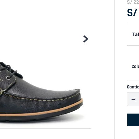
S/
22
S/
Tal
Canti
－