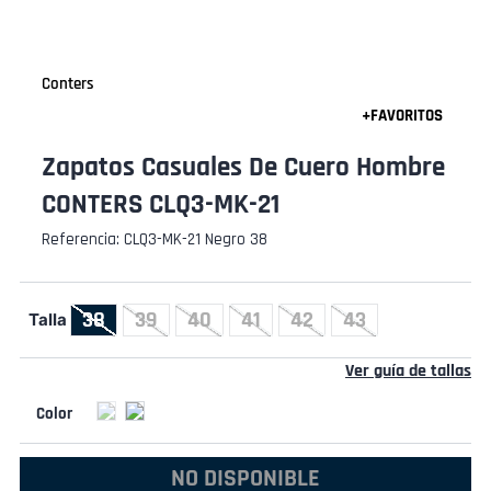
Conters
Zapatos Casuales De Cuero Hombre
CONTERS CLQ3-MK-21
Referencia
:
CLQ3-MK-21 Negro 38
38
39
40
41
42
43
Talla
Ver guía de tallas
NO DISPONIBLE