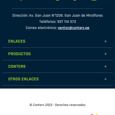
Dirección: Av. San Juan Nº1209. San Juan de Miraflores
Teléfonos: 937 114 573
Correo electrónico:
ventas@conters.pe
ENLACES
+
Mujer
PRODUCTOS
+
Hombre
Calzados
Niños
CONTERS
+
Zapatillas
Outlet
Nosotros
Accesorios
OTROS ENLACES
+
Contáctanos
Destacados
Políticas de garantía
Tiendas
Políticas de protección de datos personales
Términos y condiciones
© Conters 2023 - Derechos reservados
Cambios y devoluciones
Políticas de Cookies